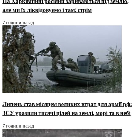
На Харківщині росіяни зариваються під землю,
але ми їх ліквідовуємо і там: стрім
7 години назад
Липень став місяцем великих втрат для армії рф:
ЗСУ уразили тисячі цілей на землі, морі та в небі
7 години назад