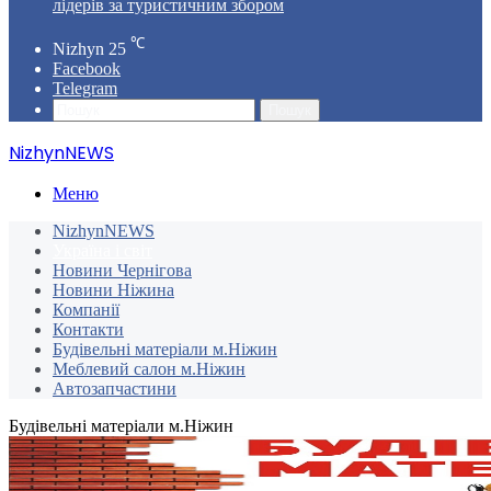
лідерів за туристичним збором
℃
Nizhyn
25
Facebook
Telegram
Пошук
NizhynNEWS
Меню
NizhynNEWS
Україна і світ
Новини Чернігова
Новини Ніжина
Компанії
Контакти
Будівельні матеріали м.Ніжин
Меблевий салон м.Ніжин
Автозапчастини
Будівельні матеріали м.Ніжин