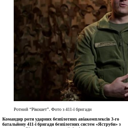
Ротний “Рікошет”. Фото з 411-ї бригади
Командир роти ударних безпілотних авіакомплексів 3-го
батальйону 411-ї бригади безпілотних систем «Яструби» з