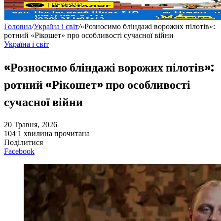
Головна
/
Україна і світ
/
«Розносимо бліндажі ворожих пілотів»:
ротний «Рікошет» про особливості сучасної війни
Україна і світ
«Розносимо бліндажі ворожих пілотів»:
ротний «Рікошет» про особливості
сучасної війни
20 Травня, 2026
104
1 хвилина прочитана
Поділитися
Facebook