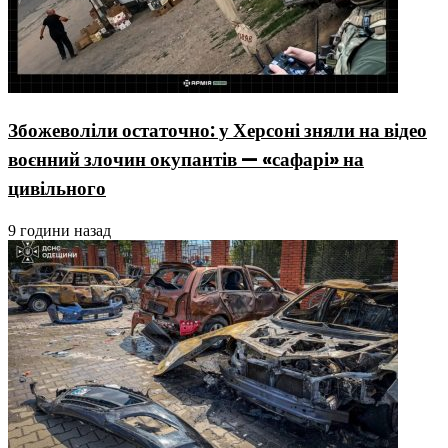
Збожеволіли остаточно: у Херсоні зняли на відео
воєнний злочин окупантів — «сафарі» на
цивільного
9 години назад