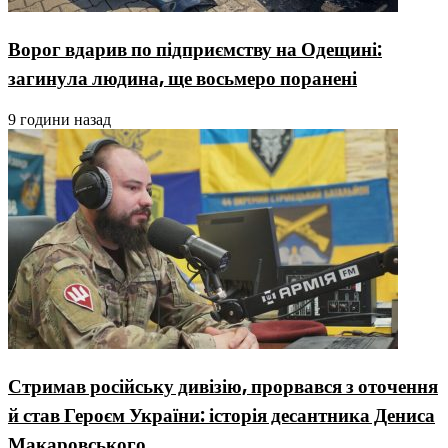
Ворог вдарив по підприємству на Одещині:
загинула людина, ще восьмеро поранені
9 години назад
Стримав російську дивізію, прорвався з оточення
й став Героєм України: історія десантника Дениса
Макаровського