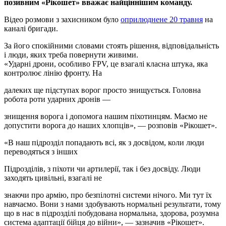
позивним «Рікошет» вважає найціннішим команду.
Відео розмови з захисником було
оприлюднене 20 травня
на
каналі бригади.
За його спокійними словами стоять рішення, відповідальність
і люди, яких треба повернути живими.
«Ударні дрони, особливо FPV, це взагалі класна штука, яка
контролює лінію фронту. На
далеких ще підступах ворог просто знищується. Головна
робота роти ударних дронів —
знищення ворога і допомога нашим піхотинцям. Маємо не
допустити ворога до наших хлопців», — розповів «Рікошет».
«В наш підрозділ попадають всі, як з досвідом, коли люди
переводяться з інших
Підрозділів, з піхоти чи артилерії, так і без досвіду. Люди
заходять цивільні, взагалі не
знаючи про армію, про безпілотні системи нічого. Ми тут їх
навчаємо. Вони з нами здобувають нормальні результати, тому
що в нас в підрозділі побудована нормальна, здорова, розумна
система адаптації бійця до війни», — зазначив «Рікошет».