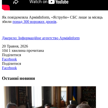
Як повідомляла АрміяInform, «Яструби» СБС лише за місяць
збили
понад 300 ворожих дронів
.
Джерело: Інформаційне агентство АрміяInform
20 Травня, 2026
104
1 хвилина прочитана
Поділитися
Facebook
Поділитися
Facebook
Останні новини