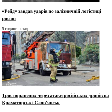
«Рейд» завдав ударів по залізничній логістиці
росіян
5 години назад
Троє поранених через атаки російських дронів на
Краматорськ і Слов’янськ