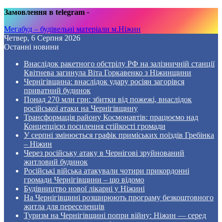
Замовлення в telegram
-
Мегабуд – будівельні матеріали м.Ніжин
Четвер, 6 Серпня 2026
Останні новини
Внаслідок ракетного обстрілу РФ на залізничній станції
Квітнева загинула Віта Горкавенко з Ніжинщини
Чернігівщина: внаслідок удару росіян загорівся
приватний будинок
Понад 270 млн грн: збитки від пожежі, внаслідок
російської атаки на Чернігівщину
Трансформація району Космонавтів: працюємо над
Концепцією посилення стійкості громади
У серпні змінюється графік приміських поїздів Гребінка
– Ніжин
Через російську атаку в Чернігові зруйнований
житловий будинок
Російські війська атакували чотири прикордонні
громади Чернігівщини – що відомо
Будівництво нової лікарні у Ніжині
На Чернігівщині розширюють програму безкоштовного
житла для переселенців
Туризм на Чернігівщині попри війну: Ніжин — серед