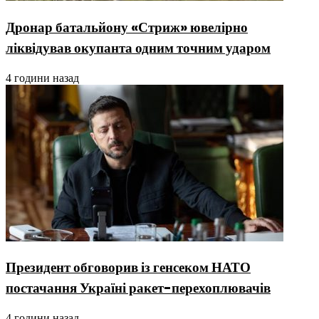
Дронар батальйону «Стриж» ювелірно
ліквідував окупанта одним точним ударом
4 години назад
Президент обговорив із генсеком НАТО
постачання Україні ракет-перехоплювачів
4 години назад