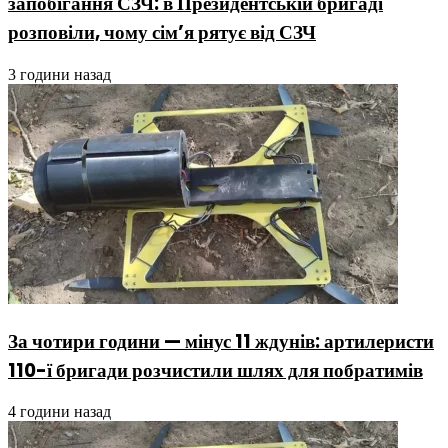
запобігання СЗЧ: в Президентській бригаді
розповіли, чому сім’я рятує від СЗЧ
3 години назад
За чотири години — мінус 11 ждунів: артилеристи
110-ї бригади розчистили шлях для побратимів
4 години назад