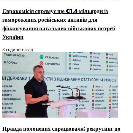
Єврокомісія спрямує ще €1.4 мільярди із
заморожених російських активів для
фінансування нагальних військових потреб
України
8 години назад
Правда полонених спрацювала: рекрутинг до