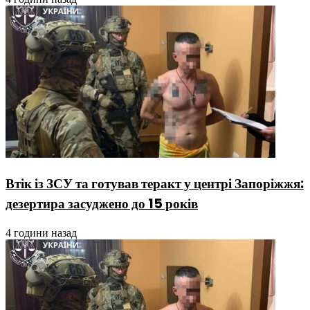
Втік із ЗСУ та готував теракт у центрі Запоріжжя:
дезертира засуджено до 15 років
4 години назад