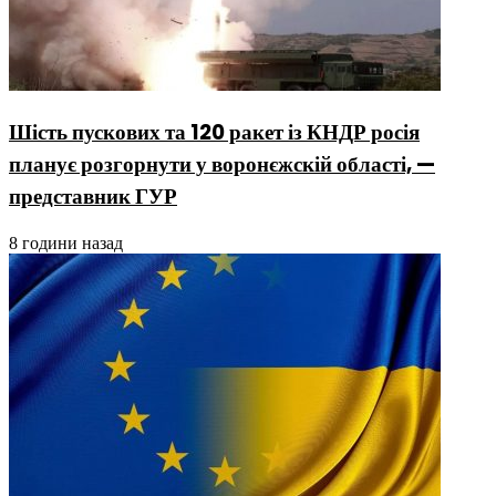
Шість пускових та 120 ракет із КНДР росія
планує розгорнути у воронєжскій області, —
представник ГУР
8 години назад