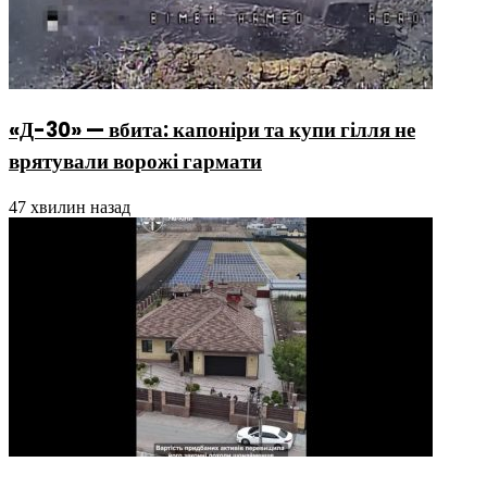
«Д-30» — вбита: капоніри та купи гілля не
врятували ворожі гармати
47 хвилин назад