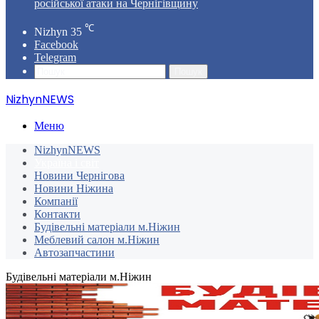
російської атаки на Чернігівщину
℃
Nizhyn
35
Facebook
Telegram
Пошук
NizhynNEWS
Меню
NizhynNEWS
Україна і світ
Новини Чернігова
Новини Ніжина
Компанії
Контакти
Будівельні матеріали м.Ніжин
Меблевий салон м.Ніжин
Автозапчастини
Будівельні матеріали м.Ніжин