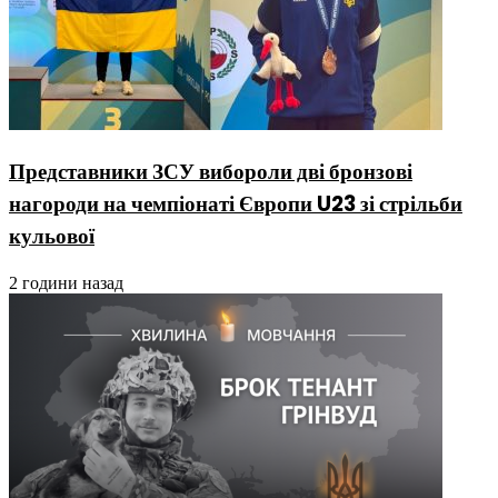
Представники ЗСУ вибороли дві бронзові
нагороди на чемпіонаті Європи U23 зі стрільби
кульової
2 години назад