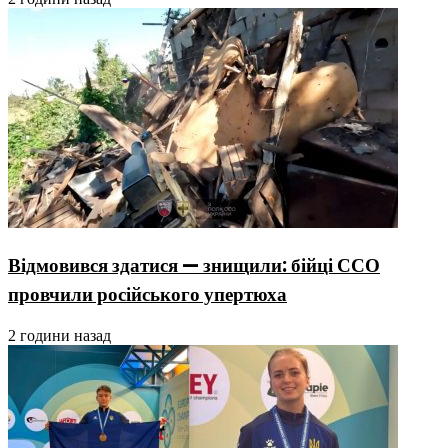
Відмовився здатися — знищили: бійці ССО
провчили російського упертюха
2 години назад