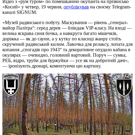
Відео з «рум туром» по помешканню окупанта на прізвисько
«Косий» у четвер, 19 червня,
опублікував
на своєму Telegram-
каналі SIGNUM.
«Музей радянського побуту. Маскування — рівень „генерал-
майор Палітра“: серед дерев — бліндаж VIP-класу. На вході —
велика яскрава синя бочка, а навкруги багато мішечків,
доріжка — як до сауни, а у кутку по класиці жанру стоїть
скручений радянський килим. Лавочка для релаксу, лопата для
копання „спогадів про 1943“ та декоративне опудало кабана в
окулярах — очевидно, головний вартовий. Поруч — сумка,
РЕБ, відро, труби для буржуйки — усе як на добротній дачі»,
— іронізують дронарі, коментуючи цю картину.