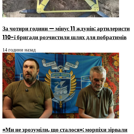
За чотири години — мінус 11 ждунів: артилеристи
110-ї бригади розчистили шлях для побратимів
14 години назад
«Ми не зрозуміли, що сталося»: морпіхи зірвали