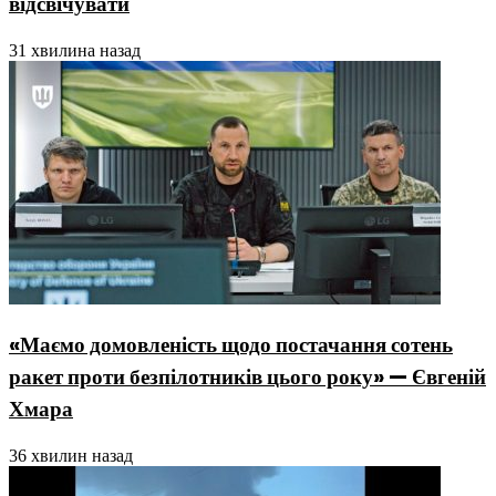
відсвічувати
31 хвилина назад
«Маємо домовленість щодо постачання сотень
ракет проти безпілотників цього року» — Євгеній
Хмара
36 хвилин назад