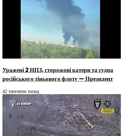
Уражені 2 НПЗ, сторожові катери та судна
російського тіньового флоту — Президент
42 хвилини назад