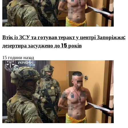
Втік із ЗСУ та готував теракт у центрі Запоріжжя:
дезертира засуджено до 15 років
15 години назад