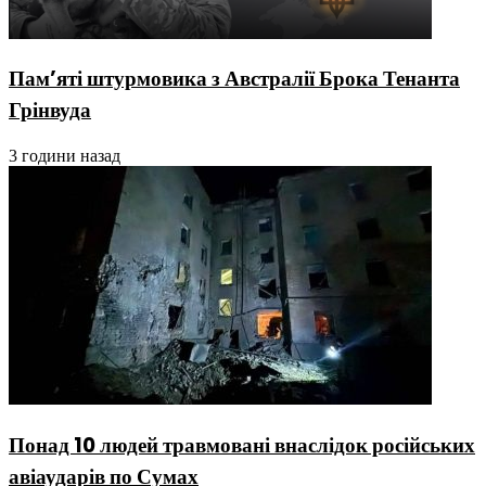
Пам’яті штурмовика з Австралії Брока Тенанта
Грінвуда
3 години назад
Понад 10 людей травмовані внаслідок російських
авіаударів по Сумах