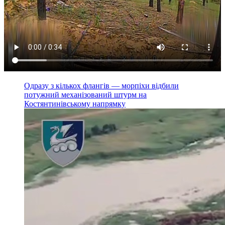
Одразу з кількох флангів — морпіхи відбили
потужний механізований штурм на
Костянтинівському напрямку