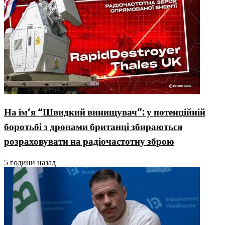
На ім’я “Швидкий винищувач”: у потенційній
боротьбі з дронами британці збираються
розраховувати на радіочастотну зброю
5 години назад