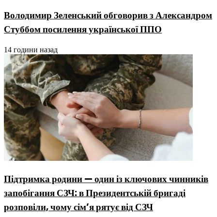
Володимир Зеленський обговорив з Александром
Стуббом посилення української ППО
14 години назад
Підтримка родини — один із ключових чинників
запобігання СЗЧ: в Президентській бригаді
розповіли, чому сім’я рятує від СЗЧ