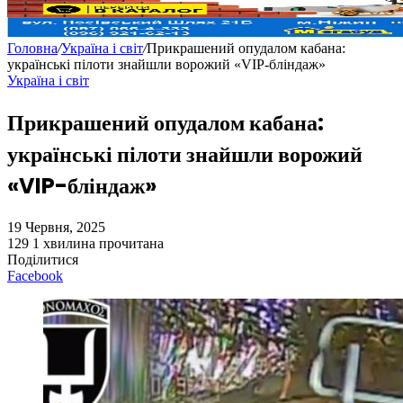
Головна
/
Україна і світ
/
Прикрашений опудалом кабана:
українські пілоти знайшли ворожий «VIP-бліндаж»
Україна і світ
Прикрашений опудалом кабана:
українські пілоти знайшли ворожий
«VIP-бліндаж»
19 Червня, 2025
129
1 хвилина прочитана
Поділитися
Facebook