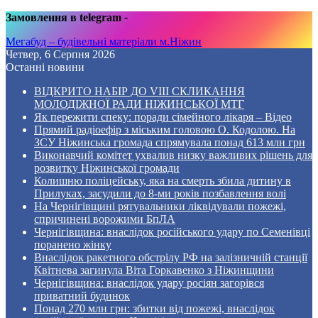
Замовлення в telegram
-
Мегабуд – будівельні матеріали м.Ніжин
Четвер, 6 Серпня 2026
Останні новини
ВІДКРИТО НАБІР ДО VIII СКЛИКАННЯ
МОЛОДІЖНОЇ РАДИ НІЖИНСЬКОЇ МТГ
Як пережити спеку: поради сімейного лікаря – Відео
Прямий радіоефір з міським головою О. Кодолою. На
ЗСУ Ніжинська громада спрямувала понад 613 млн грн
Виконавчий комітет ухвалив низку важливих рішень для
розвитку Ніжинської громади
Колишню поліцейську, яка на смерть збила дитину в
Прилуках, засудили до 8-ми років позбавлення волі
На Чернігівщині рятувальники ліквідували пожежі,
спричинені ворожими БпЛА
Чернігівщина: внаслідок російського удару по Семенівці
поранено жінку
Внаслідок ракетного обстрілу РФ на залізничній станції
Квітнева загинула Віта Горкавенко з Ніжинщини
Чернігівщина: внаслідок удару росіян загорівся
приватний будинок
Понад 270 млн грн: збитки від пожежі, внаслідок