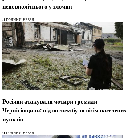
неповнолітнього у злочин
3 години назад
Росіяни атакували чотири громади
Чернігівщини: під вогнем були вісім населених
пунктів
6 години назад