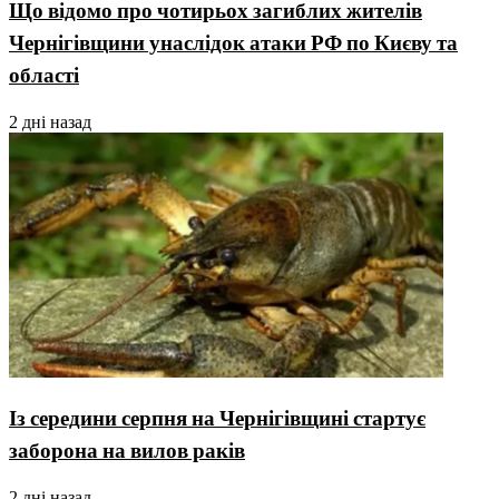
Що відомо про чотирьох загиблих жителів
Чернігівщини унаслідок атаки РФ по Києву та
області
2 дні назад
Із середини серпня на Чернігівщині стартує
заборона на вилов раків
2 дні назад