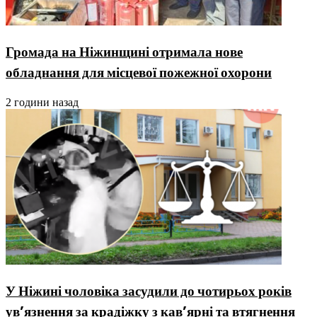
Громада на Ніжинщині отримала нове
обладнання для місцевої пожежної охорони
2 години назад
У Ніжині чоловіка засудили до чотирьох років
ув’язнення за крадіжку з кав’ярні та втягнення