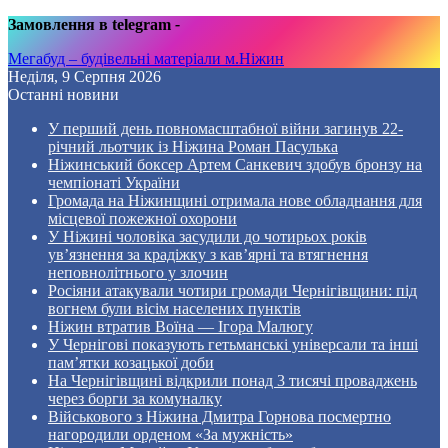
Замовлення в telegram
-
Мегабуд – будівельні матеріали м.Ніжин
Неділя, 9 Серпня 2026
Останні новини
У перший день повномасштабної війни загинув 22-
річний льотчик із Ніжина Роман Пасулька
Ніжинський боксер Артем Санкевич здобув бронзу на
чемпіонаті України
Громада на Ніжинщині отримала нове обладнання для
місцевої пожежної охорони
У Ніжині чоловіка засудили до чотирьох років
ув’язнення за крадіжку з кав’ярні та втягнення
неповнолітнього у злочин
Росіяни атакували чотири громади Чернігівщини: під
вогнем були вісім населених пунктів
Ніжин втратив Воїна — Ігора Малюгу
У Чернігові показують гетьманські універсали та інші
пам’ятки козацької доби
На Чернігівщині відкрили понад 3 тисячі проваджень
через борги за комуналку
Військового з Ніжина Дмитра Горнова посмертно
нагородили орденом «За мужність»