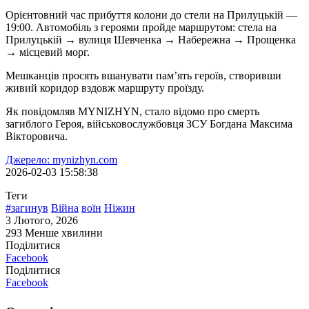
Орієнтовний час прибуття колони до стели на Прилуцькій —
19:00. Автомобіль з героями пройде маршрутом: стела на
Прилуцькій → вулиця Шевченка → Набережна → Прощенка
→ місцевий морг.
Мешканців просять вшанувати пам’ять героїв, створивши
живий коридор вздовж маршруту проїзду.
Як повідомляв MYNIZHYN, стало відомо про смерть
загиблого Героя, військовослужбовця ЗСУ Богдана Максима
Вікторовича.
Джерело: mynizhyn.com
2026-02-03 15:58:38
Теги
#загинув
Війна
воїн
Ніжин
3 Лютого, 2026
293
Менше хвилини
Поділитися
Facebook
Поділитися
Facebook