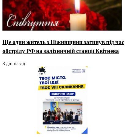
Ще один житель з Ніжинщини загинув під час
обстрілу РФ на залізничній станції Квітнева
3 дні назад