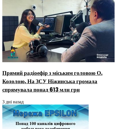
Прямий радіоефір з міським головою О.
Кодолою. На ЗСУ Ніжинська громада
спрямувала понад 613 млн грн
3 дні назад