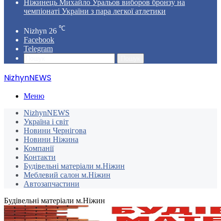
Ніжинець Михайло Уральов виборов бронзу на
чемпіонаті України з пара легкої атлетики
℃
Nizhyn
26
Facebook
Telegram
Пошук
NizhynNEWS
Меню
NizhynNEWS
Україна і світ
Новини Чернігова
Новини Ніжина
Компанії
Контакти
Будівельні матеріали м.Ніжин
Меблевий салон м.Ніжин
Автозапчастини
Будівельні матеріали м.Ніжин