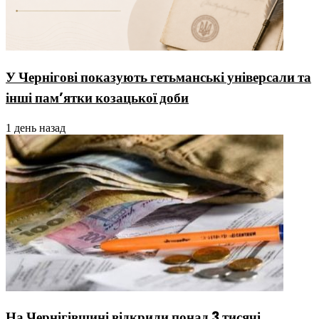
У Чернігові показують гетьманські універсали та
інші пам’ятки козацької доби
1 день назад
На Чернігівщині відкрили понад 3 тисячі