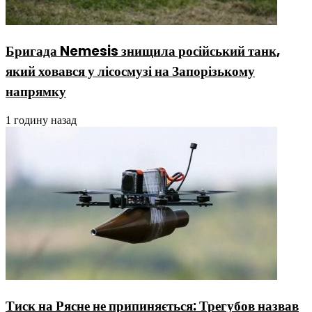
Бригада Nemesis знищила російський танк,
який ховався у лісосмузі на Запорізькому
напрямку
1 годину назад
Тиск на Рясне не припиняється: Трегубов назвав