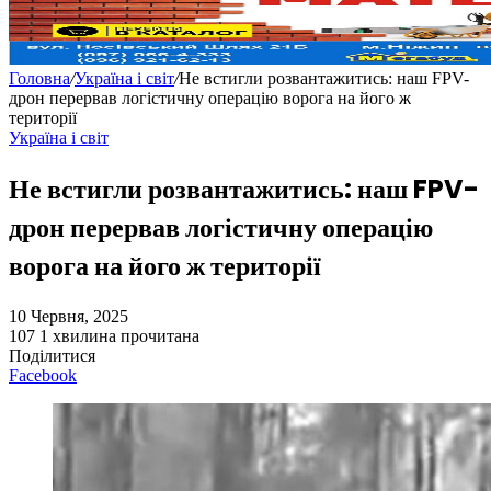
Головна
/
Україна і світ
/
Не встигли розвантажитись: наш FPV-
дрон перервав логістичну операцію ворога на його ж
території
Україна і світ
Не встигли розвантажитись: наш FPV-
дрон перервав логістичну операцію
ворога на його ж території
10 Червня, 2025
107
1 хвилина прочитана
Поділитися
Facebook