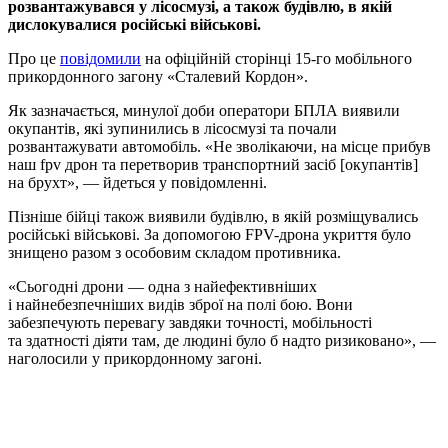
розвантажувався у лісосмузі, а також будівлю, в якій
дислокувалися російські військові.
Про це
повідомили
на офіційній сторінці 15-го мобільного
прикордонного загону «Сталевий Кордон».
Як зазначається, минулої доби оператори БПЛА виявили
окупантів, які зупинились в лісосмузі та почали
розвантажувати автомобіль. «Не зволікаючи, на місце прибув
наш fpv дрон та перетворив транспортний засіб [окупантів]
на брухт», — йдеться у повідомленні.
Пізніше бійці також виявили будівлю, в якій розміщувались
російські військові. За допомогою FPV-дрона укриття було
знищено разом з особовим складом противника.
«Сьогодні дрони — одна з найефективніших
і найнебезпечніших видів зброї на полі бою. Вони
забезпечують перевагу завдяки точності, мобільності
та здатності діяти там, де людині було б надто ризиковано», —
наголосили у прикордонному загоні.