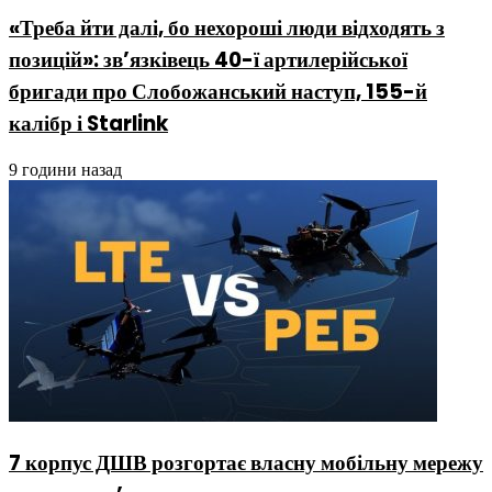
«Треба йти далі, бо нехороші люди відходять з
позицій»: зв’язківець 40-ї артилерійської
бригади про Слобожанський наступ, 155-й
калібр і Starlink
9 години назад
7 корпус ДШВ розгортає власну мобільну мережу