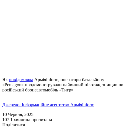
Як
повідомляла
АрміяInform, оператори батальйону
«Pentagon» продемонстрували найвищий пілотаж, знищивши
російський бронеавтомобіль «Тигр».
Джерело: Інформаційне агентство АрміяInform
10 Червня, 2025
107
1 хвилина прочитана
Поділитися