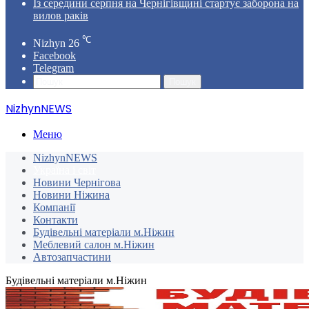
Із середини серпня на Чернігівщині стартує заборона на
вилов раків
℃
Nizhyn
26
Facebook
Telegram
Пошук
NizhynNEWS
Меню
NizhynNEWS
Україна і світ
Новини Чернігова
Новини Ніжина
Компанії
Контакти
Будівельні матеріали м.Ніжин
Меблевий салон м.Ніжин
Автозапчастини
Будівельні матеріали м.Ніжин