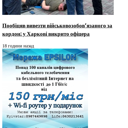
Пообіцяв вивезти військовозобов’язаного за
кордон: у Харкові викрито офіцера
18 години назад