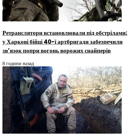
Ретранслятори встановлювали під обстрілами:
у Харкові бійці 40-ї артбригади забезпечили
зв’язок попри вогонь ворожих снайперів
8 години назад