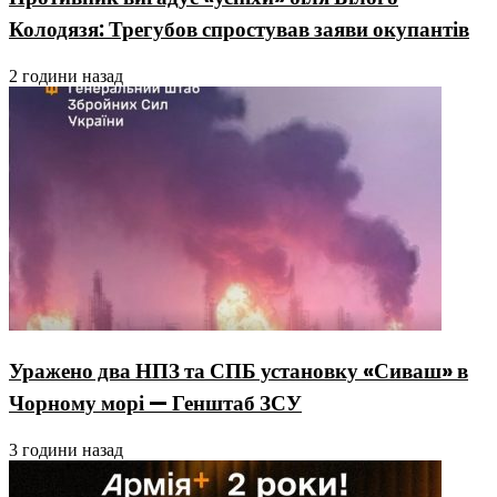
Колодязя: Трегубов спростував заяви окупантів
2 години назад
Уражено два НПЗ та СПБ установку «Сиваш» в
Чорному морі — Генштаб ЗСУ
3 години назад