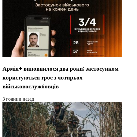
Армія+ виповнилося два роки: застосунком
користуються троє з чотирьох
військовослужбовців
3 години назад