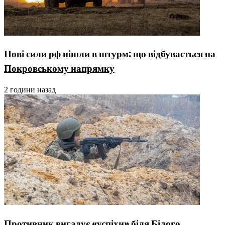
Нові сили рф пішли в штурм: що відбувається на
Покровському напрямку
2 години назад
Противник вигадує «успіхи» біля Білого