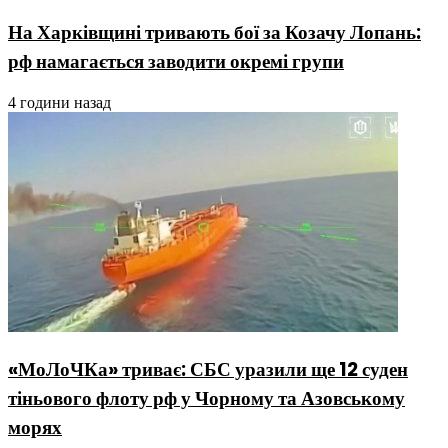
На Харківщині тривають бої за Козачу Лопань:
рф намагається заводити окремі групи
4 години назад
«МоЛоЧКа» триває: СБС уразили ще 12 суден
тіньового флоту рф у Чорному та Азовському
морях