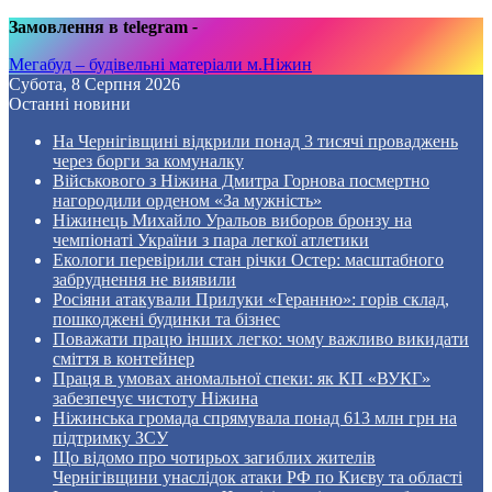
Замовлення в telegram
-
Мегабуд – будівельні матеріали м.Ніжин
Субота, 8 Серпня 2026
Останні новини
На Чернігівщині відкрили понад 3 тисячі проваджень
через борги за комуналку
Військового з Ніжина Дмитра Горнова посмертно
нагородили орденом «За мужність»
Ніжинець Михайло Уральов виборов бронзу на
чемпіонаті України з пара легкої атлетики
Екологи перевірили стан річки Остер: масштабного
забруднення не виявили
Росіяни атакували Прилуки «Геранню»: горів склад,
пошкоджені будинки та бізнес
Поважати працю інших легко: чому важливо викидати
сміття в контейнер
Праця в умовах аномальної спеки: як КП «ВУКГ»
забезпечує чистоту Ніжина
Ніжинська громада спрямувала понад 613 млн грн на
підтримку ЗСУ
Що відомо про чотирьох загиблих жителів
Чернігівщини унаслідок атаки РФ по Києву та області