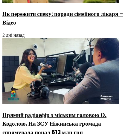
Як пережити спеку: поради сімейного лікаря –
Відео
2 дні назад
Прямий радіоефір з міським головою О.
Кодолою. На ЗСУ Ніжинська громада
спрямувала понад 613 млн грн