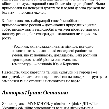
війни це не дуже хороший спосіб, але він традиційний. Якщо
приморозки на поверхні ґрунту, то плодові дерева уражені не
будуть», – пояснив еколог.
За його словами, найкращий спосіб запобігання
примороженню рослин – дотримання природних циклів,
тобто висаджувати теплолюбні культури після 20 травня в
нашому регіоні, бо температурні коливання не сприяють
росту.
«Рослини, які висаджені навіть пізніше, все одно
наздоганяють рослини, які висаджені раніше, за
умови, що їх поливають, доглядають. Такі рослини
прискорюють свій ріст за оптимальних
температур», – розповів Юрій Карпенко.
Натомість, якщо картопля та інші культури на городі вже
посаджені, але листочки ще не вилізли на поверхню ґрунту, то
заморозки їм не страшні і непокоїтися не варто.
Авторка: Ірина Осташко
Як повідомляв MYNIZHYN, у північних філіях ДП «Ліси
України» офіційно завершилася весняна лісокультурна