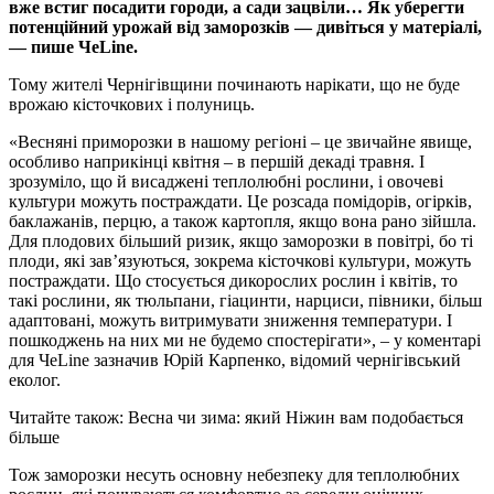
вже встиг посадити городи, а сади зацвіли… Як уберегти
потенційний урожай від заморозків — дивіться у матеріалі,
— пише ЧеLine.
Тому жителі Чернігівщини починають нарікати, що не буде
врожаю кісточкових і полуниць.
«Весняні приморозки в нашому регіоні – це звичайне явище,
особливо наприкінці квітня – в першій декаді травня. І
зрозуміло, що й висаджені теплолюбні рослини, і овочеві
культури можуть постраждати. Це розсада помідорів, огірків,
баклажанів, перцю, а також картопля, якщо вона рано зійшла.
Для плодових більший ризик, якщо заморозки в повітрі, бо ті
плоди, які зав’язуються, зокрема кісточкові культури, можуть
постраждати. Що стосується дикорослих рослин і квітів, то
такі рослини, як тюльпани, гіацинти, нарциси, півники, більш
адаптовані, можуть витримувати зниження температури. І
пошкоджень на них ми не будемо спостерігати», – у коментарі
для ЧеLine зазначив Юрій Карпенко, відомий чернігівський
еколог.
Читайте також: Весна чи зима: який Ніжин вам подобається
більше
Тож заморозки несуть основну небезпеку для теплолюбних