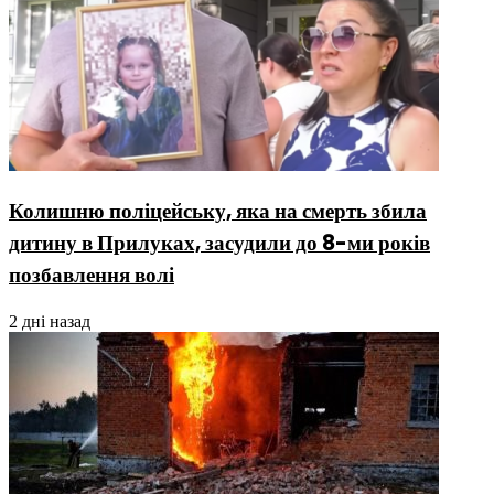
Колишню поліцейську, яка на смерть збила
дитину в Прилуках, засудили до 8-ми років
позбавлення волі
2 дні назад