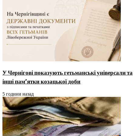
У Чернігові показують гетьманські універсали та
інші пам’ятки козацької доби
5 години назад