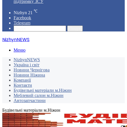
підтримку ЗСУ
℃
Nizhyn
21
Facebook
Telegram
Пошук
NizhynNEWS
Меню
NizhynNEWS
Україна і світ
Новини Чернігова
Новини Ніжина
Компанії
Контакти
Будівельні матеріали м.Ніжин
Меблевий салон м.Ніжин
Автозапчастини
Будівельні матеріали м.Ніжин