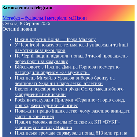
Замовлення в telegram
-
Мегабуд – будівельні матеріали м.Ніжин
Субота, 8 Серпня 2026
Останні новини
Ніжин втратив Воїна — Ігора Малюгу
У Чернігові показують гетьманські універсали та інші
пам’ятки козацької доби
На Чернігівщині відкрили понад 3 тисячі проваджень
через борги за комуналку
Військового з Ніжина Дмитра Горнова посмертно
нагородили орденом «За мужність»
Ніжинець Михайло Уральов виборов бронзу на
чемпіонаті України з пара легкої атлетики
Екологи перевірили стан річки Остер: масштабного
забруднення не виявили
Росіяни атакували Прилуки «Геранню»: горів склад,
пошкоджені будинки та бізнес
Поважати працю інших легко: чому важливо викидати
сміття в контейнер
Праця в умовах аномальної спеки: як КП «ВУКГ»
забезпечує чистоту Ніжина
Ніжинська громада спрямувала понад 613 млн грн на