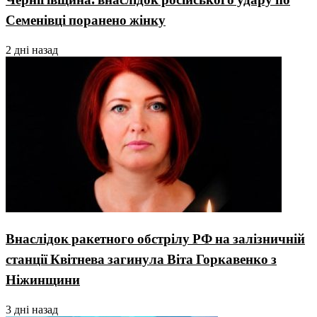
Семенівці поранено жінку
2 дні назад
Внаслідок ракетного обстрілу РФ на залізничній
станції Квітнева загинула Віта Горкавенко з
Ніжинщини
3 дні назад