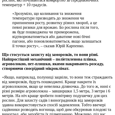
рослин, які почуваються комфортно за середньонічних
температур + 10 градусів.
«Зрозуміло, що коливання та зниження
температури призводять до зниження чи
припинення росту, розвитку різних хвороб, а це
певні ризики для врожаю. Бо рослина після того,
як буде пошкоджена чи приморожена,
відтворюватиметься або даватиме нові бічні
пагони, або поновлюватиметься, якщо залишаться
її точки росту», – сказав Юрій Карпенко.
Що стосується захисту від заморозків, то вони різні.
Найпростіший механічний – поліетиленова плівка,
агроволокно, пет-пляшки, якими накривають розсаду,
створюючи своєрідний мікроклімат.
«Якщо, наприклад, полуниці зацвіли, то вони теж страждають
від заморозків, будуть пошкоджені. Краще накрити їх
агроволокном, якщо це невелика діляночка. До того ж, нині є
різні розміри агроволокна – завширшки 1,5 метра, 3 метри і 6
метрів. На ніч краще зробити повітряну подушечку для цих
рослин. Для захисту садів і виноградників від заморозків
здавна використовується спосіб задимлення. Тобто ввечері
садівники розводять вогнища, щоб дим обкурював плодові та
виноград, аби запобігти їх підмерзанню. Можливо, під час