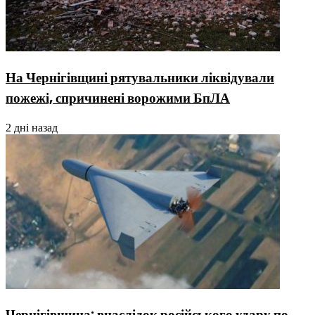
На Чернігівщині рятувальники ліквідували
пожежі, спричинені ворожими БпЛА
2 дні назад
Чернігівщина: внаслідок російського удару по