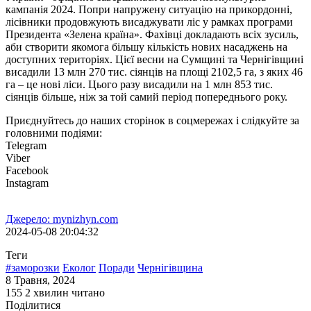
кампанія 2024. Попри напружену ситуацію на прикордонні,
лісівники продовжують висаджувати ліс у рамках програми
Президента «Зелена країна». Фахівці докладають всіх зусиль,
аби створити якомога більшу кількість нових насаджень на
доступних територіях. Цієї весни на Сумщині та Чернігівщині
висадили 13 млн 270 тис. сіянців на площі 2102,5 га, з яких 46
га – це нові ліси. Цього разу висадили на 1 млн 853 тис.
сіянців більше, ніж за той самий період попереднього року.
Приєднуйтесь до наших сторінок в соцмережах і слідкуйте за
головними подіями:
Telegram
Viber
Facebook
Instagram
Джерело: mynizhyn.com
2024-05-08 20:04:32
Теги
#заморозки
Еколог
Поради
Чернігівщина
8 Травня, 2024
155
2 хвилин читано
Поділитися