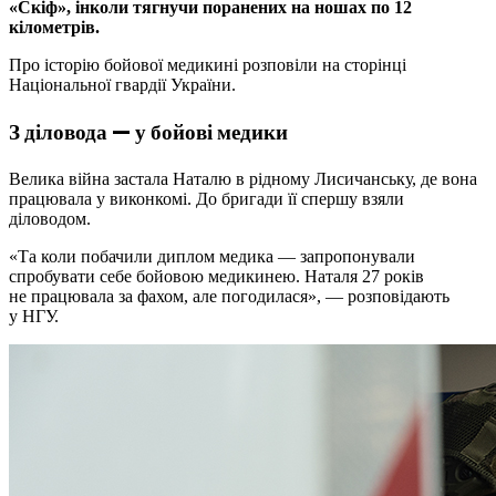
«Скіф», інколи тягнучи поранених на ношах по 12
кілометрів.
Про історію бойової медикині розповіли на сторінці
Національної гвардії України.
З діловода — у бойові медики
Велика війна застала Наталю в рідному Лисичанську, де вона
працювала у виконкомі. До бригади її спершу взяли
діловодом.
«Та коли побачили диплом медика — запропонували
спробувати себе бойовою медикинею. Наталя 27 років
не працювала за фахом, але погодилася», — розповідають
у НГУ.