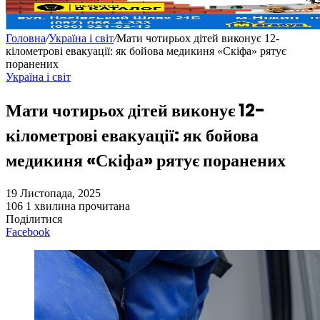
Головна
/
Україна і світ
/
Мати чотирьох дітей виконує 12-
кілометрові евакуації: як бойова медикиня «Скіфа» рятує
поранених
Україна і світ
Мати чотирьох дітей виконує 12-
кілометрові евакуації: як бойова
медикиня «Скіфа» рятує поранених
19 Листопада, 2025
106
1 хвилина прочитана
Поділитися
Facebook