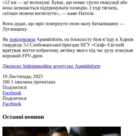
«12 км — це волокуші. Буває, що немає групи евакуації або
вона залишається підтримувати позицію. І тоді тягнеш,
скільки можеш витягнути», — каже Наталя.
Вона додає, що мріє повернути свою малу батьківщину —
Луганщину.
Як
повідомляла
АрміяInform, на блокпосту біля в’їзду в Харків
гвардієць 5-ї Слобожанської бригади НГУ «Скіф» Євгеній
врятував життя побратиму, автівку якого під час руху атакував
ворожий FPV-дрон.
Джерело: Інформаційне агентство АрміяInform
19 Листопада, 2025
106
1 хвилина прочитана
Поділитися
Facebook
Поділитися
Facebook
Останні новини