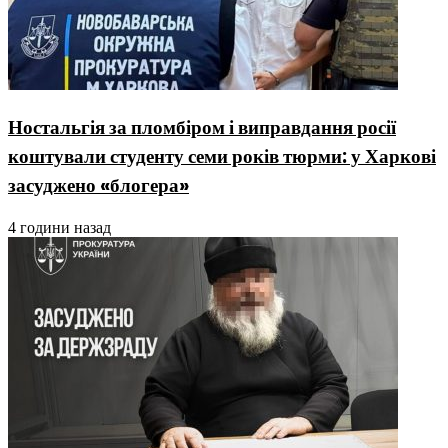
Ностальгія за пломбіром і виправдання росії
коштували студенту семи років тюрми: у Харкові
засуджено «блогера»
4 години назад