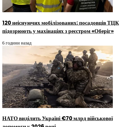
120 неіснуючих мобілізованих: посадовців ТЦК
підозрюють у махінаціях з реєстром «Оберіг»
6 години назад
НАТО виділить Україні €70 млрд військової
допомоги у 2026 році