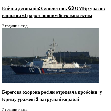
Епічна детонація: безпілотник 63 ОМБр уразив
ворожий «Град» з повним боєкомплектом
7 години назад
Берегова охорона росіян отримала пробоїни: у
Криму уражені 2 патрульні кораблі
7 години назад