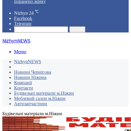
поранено жінку
℃
Nizhyn
24
Facebook
Telegram
Пошук
NizhynNEWS
Меню
NizhynNEWS
Україна і світ
Новини Чернігова
Новини Ніжина
Компанії
Контакти
Будівельні матеріали м.Ніжин
Меблевий салон м.Ніжин
Автозапчастини
Будівельні матеріали м.Ніжин