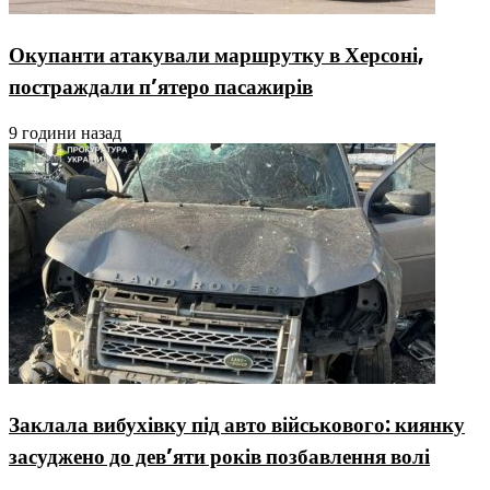
Окупанти атакували маршрутку в Херсоні,
постраждали п’ятеро пасажирів
9 години назад
Заклала вибухівку під авто військового: киянку
засуджено до дев’яти років позбавлення волі