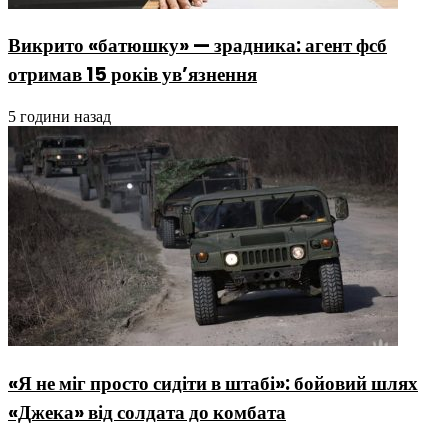
Викрито «батюшку» — зрадника: агент фсб
отримав 15 років ув’язнення
5 години назад
«Я не міг просто сидіти в штабі»: бойовий шлях
«Джека» від солдата до комбата