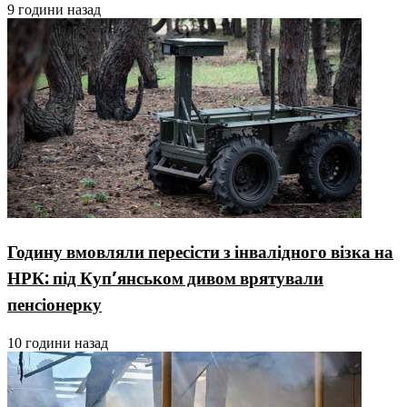
9 години назад
Годину вмовляли пересісти з інвалідного візка на
НРК: під Куп’янськом дивом врятували
пенсіонерку
10 години назад