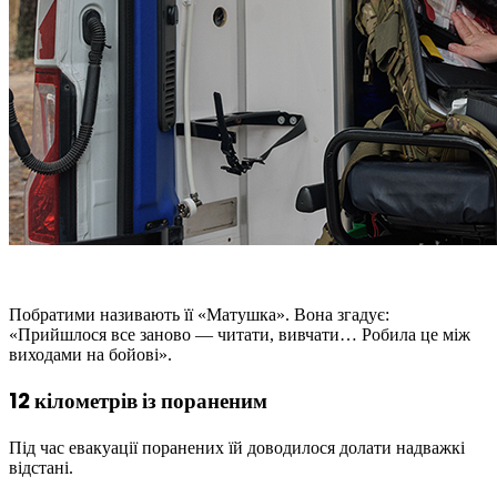
Побратими називають її «Матушка». Вона згадує:
«Прийшлося все заново — читати, вивчати… Робила це між
виходами на бойові».
12 кілометрів із пораненим
Під час евакуації поранених їй доводилося долати надважкі
відстані.