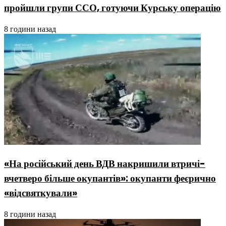
пройшли групи ССО, готуючи Курську операцію
8 години назад
«На російський день ВДВ накришили втричі-
вчетверо більше окупантів»: окупанти феєрично
«відсвяткували»
8 години назад