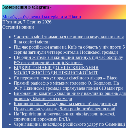
Замовлення в telegram
-
Мегабуд – будівельні матеріали м.Ніжин
П’ятниця, 7 Серпня 2026
Останні новини
Чистота в місті тримається не лише на комунальниках, а
й на совісті містян
Під час російської атаки на Київ та область у ніч проти 5
серпня загинули четверо жителів Носівської громади
Ще один житель з Ніжинщини загинув під час обстрілу
РФ на залізничній станції Квітнева
ВІДКРИТО НАБІР ДО VIII СКЛИКАННЯ
МОЛОДІЖНОЇ РАДИ НІЖИНСЬКОЇ МТГ
Як пережити спеку: поради сімейного лікаря – Відео
Прямий радіоефір з міським головою О. Кодолою. На
ЗСУ Ніжинська громада спрямувала понад 613 млн грн
Виконавчий комітет ухвалив низку важливих рішень для
розвитку Ніжинської громади
Колишню поліцейську, яка на смерть збила дитину в
Прилуках, засудили до 8-ми років позбавлення волі
На Чернігівщині рятувальники ліквідували пожежі,
спричинені ворожими БпЛА
Чернігівщина: внаслідок російського удару по Семенівці