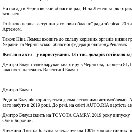
На посаді в Чернігівській обласній раді Ніна Лемеш за рік отрим
зазначені.
Готівкою перша заступниця голови обласної ради зберігає 20 тис
Артемом.
Також Ніна Лемеш входить до складу керівних органів низки гро
України та Чернігівської обласної федерації біатлону.
Реклама:
Житло й авто – у користуванні, 135 тис. доларів готівкою 
Дмитро Блауш задекларував квартиру в Чернігові, площею 81,1 м
власності належить Валентині Блауш.
Дмитро Блауш
Родина Блаушів користується двома легковими автомобілями. А
авто набуто в 2019 році. До речі, на сайті AUTO.RIA вартість 
Дмитро Блауш їздить на TOYOTA CAMRY, 2019 року випуску, вар
Ользі Боровик.
Дружина Дмитра Блауша задекларувала 100% корпоративних прав