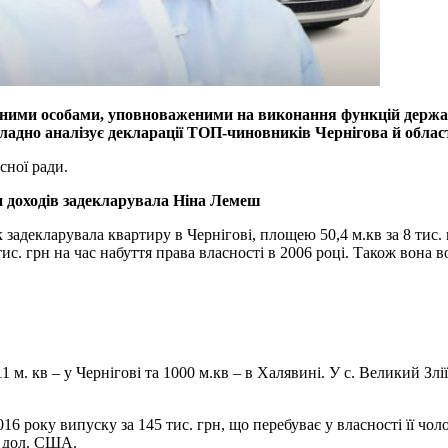
и особами, уповноваженими на виконання функцій держави, д
кладно аналізує декларації ТОП-чиновників Чернігова й облас
сної ради.
рн доходів задекларувала Ніна Лемеш
задекларувала квартиру в Чернігові, площею 50,4 м.кв за 8 тис. 
ис. грн на час набуття права власності в 2006 році. Також вона 
1 м. кв – у Чернігові та 1000 м.кв – в Халявині. У с. Великий Зл
року випуску за 145 тис. грн, що перебуває у власності її чолов
. дол. США.