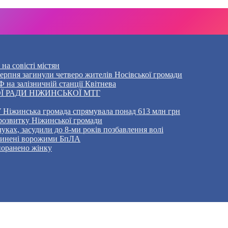
на совісті містян
5 серпня загинули четверо жителів Носівської громади
 на залізничній станції Квітнева
Ї РАДИ НІЖИНСЬКОЇ МТГ
 Ніжинська громада спрямувала понад 613 млн грн
розвитку Ніжинської громади
уках, засудили до 8-ми років позбавлення волі
ичинені ворожими БпЛА
 поранено жінку