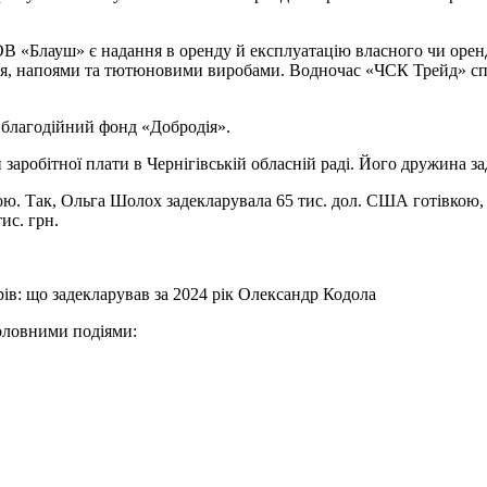
В «Блауш» є надання в оренду й експлуатацію власного чи оренд
, напоями та тютюновими виробами. Водночас «ЧСК Трейд» спеці
 благодійний фонд «Добродія».
аробітної плати в Чернігівській обласній раді. Його дружина за
кою. Так, Ольга Шолох задекларувала 65 тис. дол. США готівкою,
ис. грн.
ів: що задекларував за 2024 рік Олександр Кодола
головними подіями: