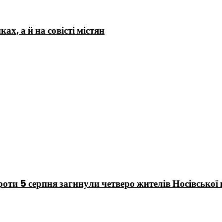
х, а й на совісті містян
 проти 5 серпня загинули четверо жителів Носівської