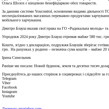
Ольга Шолох є кінцевою бенефіціаркою обох товариств.
За даними системи Youcontrol, основними видами діяльності ТО
неспеціалізованих магазинах переважно продуктами харчування
мобільного харчування.
Дмитро Блауш вказав свої права на ГО «Радикальна молодь» та
Упродовж 2024 року Дмитро Блауш отримав майже 580 тис. грн з
Кошти, згідно з декларацією, подружжя Блаушів зберігає готів
грн. На рахунках у родини – незначна сума коштів – майже 20 т
Ірина Синельник
Раніше ми писали: Новий будинок, земля та десятки тисяч долар
Приєднуйтесь до наших сторінок в соцмережах і слідкуйте за 
Telegram
Viber
Facebook
Instagram
Youtube
Джерело: mynizhyn.com