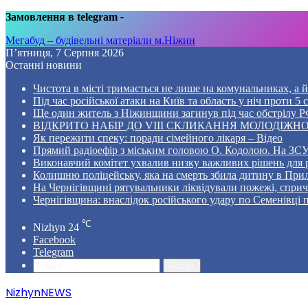
Замовлення в telegram
-
Мегабуд – будівельні матеріали м.Ніжин
П’ятниця, 7 Серпня 2026
Останні новини
Чистота в місті тримається не лише на комунальниках, а й 
Під час російської атаки на Київ та область у ніч проти 
Ще один житель з Ніжинщини загинув під час обстрілу РФ
ВІДКРИТО НАБІР ДО VIII СКЛИКАННЯ МОЛОДІЖНО
Як пережити спеку: поради сімейного лікаря – Відео
Прямий радіоефір з міським головою О. Кодолою. На ЗСУ
Виконавчий комітет ухвалив низку важливих рішень для 
Колишню поліцейську, яка на смерть збила дитину в Прил
На Чернігівщині рятувальники ліквідували пожежі, спр
Чернігівщина: внаслідок російського удару по Семенівці
℃
Nizhyn
24
Facebook
Telegram
Пошук
NizhynNEWS