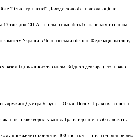
йже 70 тис. грн пенсії. Доходи чоловіка в декларації не
та 15 тис. дол.США – спільна власність із чоловіком та сином
комітету України в Чернігівській області, Федерації біатлону
ся разом із дружиною та сином. Згідно з декларацією, право
ить дружині Дмитра Блауша – Ользі Шолох. Право власності на
 як інше право користування. Транспортний засіб належить
 вираженні становить, 300 тис. грн і 1 тис. грн, відповідно.