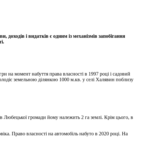
оходів і видатків є одним із механізмів запобігання
ті.
грн на момент набуття права власності в 1997 році і садовий
володіє земельною ділянкою 1000 м.кв. у селі Халявин поблизу
іїв Любецької громади йому належить 2 га землі. Крім цього, в
іка. Право власності на автомобіль набуто в 2020 році. На