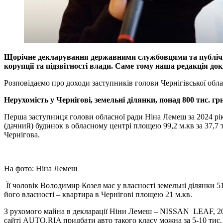
Щорічне декларування державними службовцями та публічним
корупції та підзвітності влади. Саме тому наша редакція до
Розповідаємо про доходи заступників голови Чернігівської обла
Нерухомість у Чернігові, земельні ділянки, понад 800 тис. г
Перша заступниця голови обласної ради Ніна Лемеш за 2024 рік 
(дачний) будинок в обласному центрі площею 99,2 м.кв за 37,7 т
Чернігова.
На фото: Ніна Лемеш
Її чоловік Володимир Козел має у власності земельні ділянки 51
його власності – квартира в Чернігові площею 21 м.кв.
З рухомого майна в декларації Ніни Лемеш – NISSAN LEAF, 2016 
сайті AUTO.RIA придбати авто такого класу можна за 5-10 тис