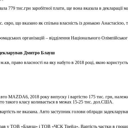
ала 779 тис.грн заробітної плати, ще вона вказала в декларації ма
. євро, що вказано як спільна власність із донькою Анастасією, 
мадських організацій – відділення Національного Олімпійського 
задекларував Дмитро Блауш
.кв, право власності на яку набуто в 2018 році, якою користуєть
вто MAZDA6, 2018 року випуску і вартістю 175 тис. грн, належ
авто такого класу коливається в межах 15-25 тис. дол.США.
тість не вказана. Авто заступник голови облради задекларував
 у ТОВ «Блауш» і ТОВ «ЧСК Трейд». Вартість частки в грошовому