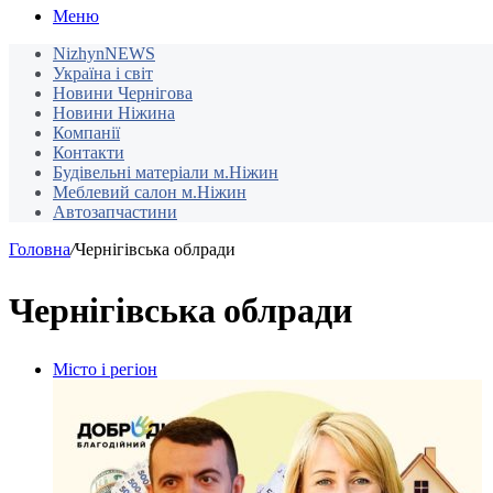
Меню
NizhynNEWS
Україна і світ
Новини Чернігова
Новини Ніжина
Компанії
Контакти
Будівельні матеріали м.Ніжин
Меблевий салон м.Ніжин
Автозапчастини
Головна
/
Чернігівська облради
Чернігівська облради
Місто і регіон