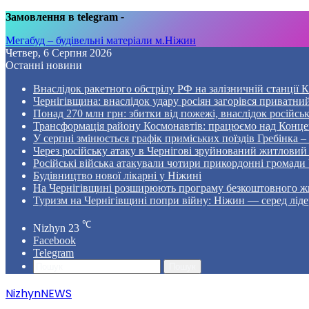
Замовлення в telegram
-
Мегабуд – будівельні матеріали м.Ніжин
Четвер, 6 Серпня 2026
Останні новини
Внаслідок ракетного обстрілу РФ на залізничній станції 
Чернігівщина: внаслідок удару росіян загорівся приватни
Понад 270 млн грн: збитки від пожежі, внаслідок російсь
Трансформація району Космонавтів: працюємо над Конце
У серпні змінюється графік приміських поїздів Гребінка 
Через російську атаку в Чернігові зруйнований житловий
Російські війська атакували чотири прикордонні громади
Будівництво нової лікарні у Ніжині
На Чернігівщині розширюють програму безкоштовного жи
Туризм на Чернігівщині попри війну: Ніжин — серед ліде
℃
Nizhyn
23
Facebook
Telegram
Пошук
NizhynNEWS