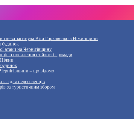
Квітнева загинула Віта Горкавенко з Ніжинщини
й будинок
кої атаки на Чернігівщину
пцією посилення стійкості громади
– Ніжин
 будинок
 Чернігівщини – що відомо
тла для переселенців
рів за туристичним збором