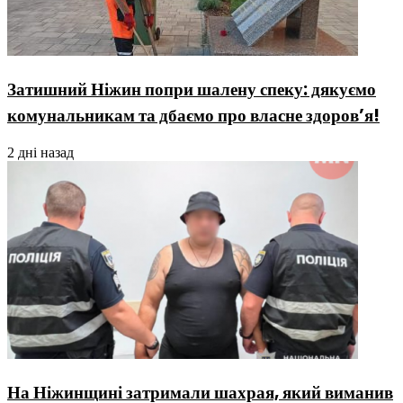
Затишний Ніжин попри шалену спеку: дякуємо
комунальникам та дбаємо про власне здоров’я!
2 дні назад
На Ніжинщині затримали шахрая, який виманив