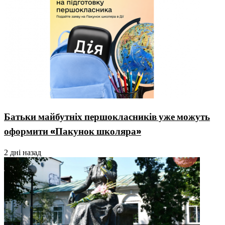
Батьки майбутніх першокласників уже можуть
оформити «Пакунок школяра»
2 дні назад