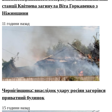
станції Квітнева загинула Віта Горкавенко з
Ніжинщини
11 години назад
Чернігівщина: внаслідок удару росіян загорівся
приватний будинок
15 години назад