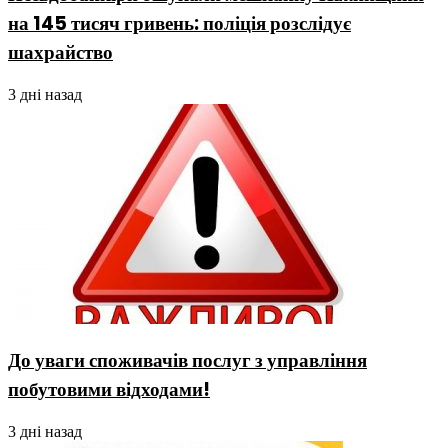
на 145 тисяч гривень: поліція розслідує
шахрайство
3 дні назад
До уваги споживачів послуг з управління
побутовими відходами!
3 дні назад