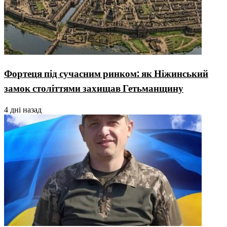
Фортеця під сучасним ринком: як Ніжинський
замок століттями захищав Гетьманщину
4 дні назад