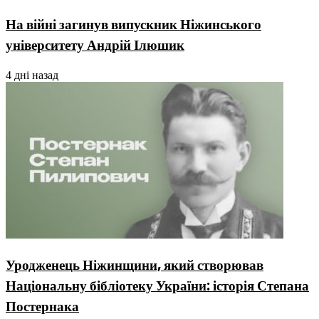
На війні загинув випускник Ніжинського
університету Андрій Ілюшик
4 дні назад
Уродженець Ніжинщини, який створював
Національну бібліотеку України: історія Степана
Постернака