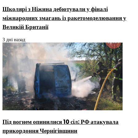
Школярі з Ніжина дебютували у фіналі
міжнародних змагань із ракетомоделювання у
Великій Британії
3 дні назад
Під вогнем опинилися 10 сіл: РФ атакувала
прикордоння Чернігівщини