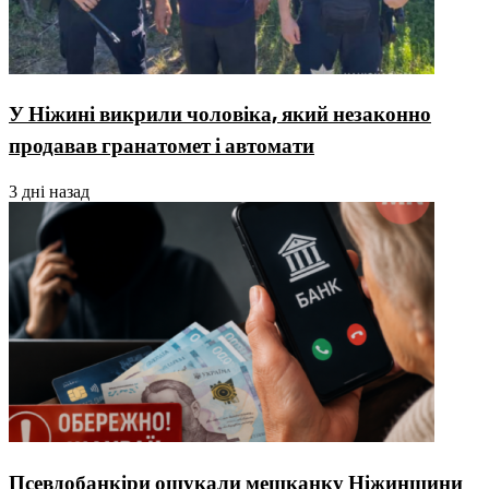
У Ніжині викрили чоловіка, який незаконно
продавав гранатомет і автомати
3 дні назад
Псевдобанкіри ошукали мешканку Ніжинщини