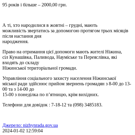
95 років і більше – 2000,00 грн.
А ті, хто народилися в жовтні – грудні, мають
можливість звертатись за допомогою протягом трьох місяців
після настання дня
народження.
Право на отримання цієї допомоги мають жителі Ніжина,
сіл Кунашівка, Паливода, Науміське та Переяслівка, які
входять до складу
Ніжинської територіальної громади.
Управління соціального захисту населення Ніжинської
міської ради здійснює прийом звернень громадян з 8-00 до 13-
00 та з 14-00 до
15-00 з понеділка по п’ятницю, крім вихідних.
Телефони для довідок : 7-18-12 та (098) 3485183.
Джерело: nizhynrada.gov.ua
2024-01-02 12:59:04