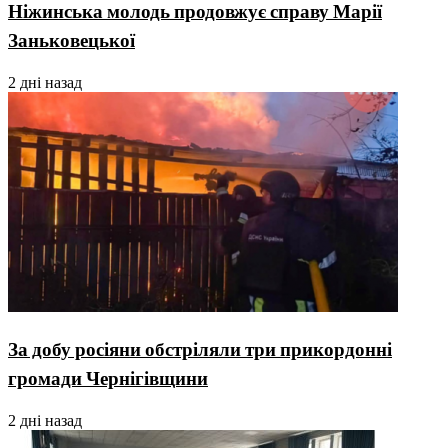
Ніжинська молодь продовжує справу Марії
Заньковецької
2 дні назад
За добу росіяни обстріляли три прикордонні
громади Чернігівщини
2 дні назад