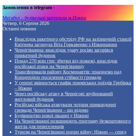
Замовлення в telegram
-
Мегабуд – будівельні матеріали м.Ніжин
Четвер, 6 Серпня 2026
Останні новини
Внаслідок ракетного обстрілу РФ на залізничній станції
Квітнева загинула Віта Горкавенко з Ніжинщини
Чернігівщина: внаслідок удару росіян загорівся
приватний будинок
Понад 270 млн грн: збитки від пожежі, внаслідок
російської атаки на Чернігівщину
Трансформація району Космонавтів: працюємо над
Концепцією посилення стійкості громади
У серпні змінюється графік приміських поїздів Гребінка
– Ніжин
Через російську атаку в Чернігові зруйнований
житловий будинок
Російські війська атакували чотири прикордонні
громади Чернігівщини – що відомо
Будівництво нової лікарні у Ніжині
На Чернігівщині розширюють програму безкоштовного
житла для переселенців
Туризм на Чернігівщині попри війну: Ніжин — серед