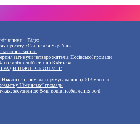
рнігівщини – Відео
жах проєкту «Сонце для України»
на совісті містян
5 серпня загинули четверо жителів Носівської громади
 на залізничній станції Квітнева
Ї РАДИ НІЖИНСЬКОЇ МТГ
 Ніжинська громада спрямувала понад 613 млн грн
розвитку Ніжинської громади
уках, засудили до 8-ми років позбавлення волі