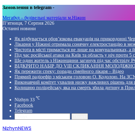
Замовлення в telegram
-
Мегабуд – будівельні матеріали м.Ніжин
П’ятниця, 7 Серпня 2026
Останні новини
Як відбувається обов’язкова евакуація на прикордонні Че
Лікарня у Ніжині отримала сонячну електростанцію в ме
Чистота в місті тримається не лише на комунальниках, а й 
Під час російської атаки на Київ та область у ніч проти 
Ще один житель з Ніжинщини загинув під час обстрілу РФ
ВІДКРИТО НАБІР ДО VIII СКЛИКАННЯ МОЛОДІЖНО
Як пережити спеку: поради сімейного лікаря – Відео
Прямий радіоефір з міським головою О. Кодолою. На ЗСУ
Виконавчий комітет ухвалив низку важливих рішень для 
Колишню поліцейську, яка на смерть збила дитину в Прил
℃
Nizhyn
33
Facebook
Telegram
Пошук
NizhynNEWS