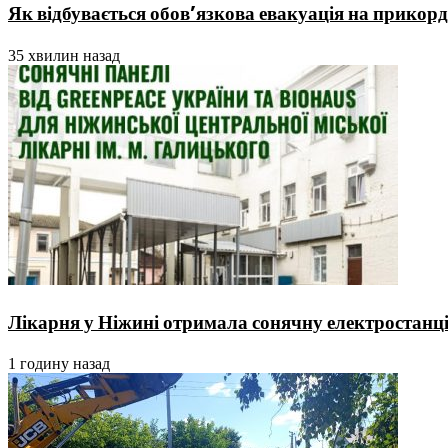
Як відбувається обов’язкова евакуація на прикорд
35 хвилин назад
Лікарня у Ніжині отримала сонячну електростанц
1 годину назад