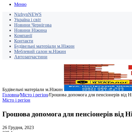
Меню
NizhynNEWS
Україна і світ
Новини Чернігова
Новини Ніжина
Компанії
Контакти
Будівельні матеріали м.Ніжин
Меблевий салон м.Ніжин
Автозапчастини
Будівельні матеріали м.Ніжин
Головна
/
Місто і регіон
/
Грошова допомога для пенсіонерів від Ні
Місто і регіон
Грошова допомога для пенсіонерів від Н
26 Грудня, 2023