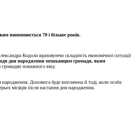
ким виповнюється 70 і більше років.
 Олександра Кодоли враховуючи складність економічної ситуації
агоди дня народження мешканцям громади, яким
я громадян поважного віку.
я народження. Допомога буде виплачена й тоді, коли особа
трьох місяців після настання дня народження.