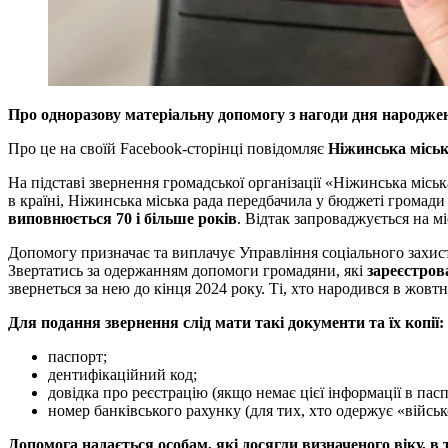
Про одноразову матеріальну допомогу з нагоди дня народже
Про це на своїй Facebook-сторінці повідомляє
Ніжинська міськ
На підставі звернення громадської організації «Ніжинська місь
в країні, Ніжинська міська рада передбачила у бюджеті громади
виповнюється 70 і більше років
. Відтак запроваджується на м
Допомогу призначає та виплачує Управління соціального захисту 
Звертатись за одержанням допомоги громадяни, які
зареєстров
звернеться за нею до кінця 2024 року. Ті, хто народився в жов
Для подання звернення слід мати такі документи та їх копії:
паспорт;
дентифікаційний код;
довідка про реєстрацію (якщо немає цієї інформації в пасп
номер банківського рахунку (для тих, хто одержує «військ
Допомога надається особам, які досягли визначеного віку, в 