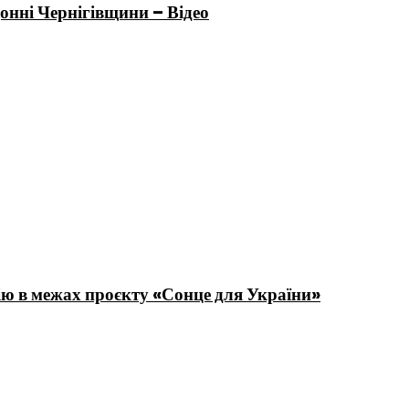
онні Чернігівщини – Відео
ію в межах проєкту «Сонце для України»