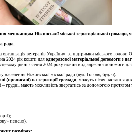
ння мешканцям Ніжинської міської територіальної громади, я
а рада
.
ка організація ветеранів України», за підтримки міського голови
 на 2024 рік кошти для
одноразової матеріальної допомоги з н
ісцевому рівні з січня 2024 року новий вид адресної допомоги дл
населення Ніжинської міської ради (вул. Гоголя, буд. 6).
ані (прописані) на території громади
, можуть після настання дн
тні – грудні, мають можливість звертатись за допомогою протягом 
орті);
ову» пенсію).
таких розмірах: