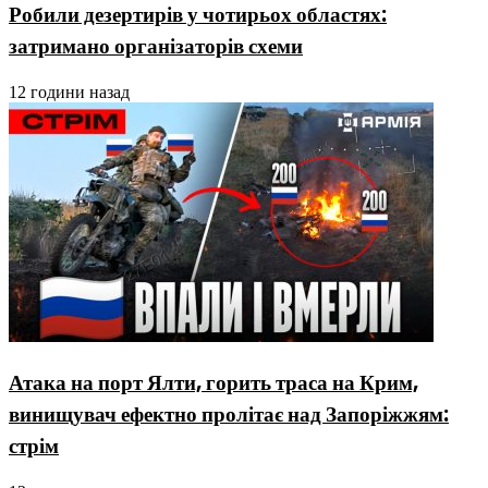
Робили дезертирів у чотирьох областях:
затримано організаторів схеми
12 години назад
Атака на порт Ялти, горить траса на Крим,
винищувач ефектно пролітає над Запоріжжям:
стрім