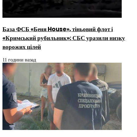
База ФСБ «Беня House», тіньовий флот і
«Кримський рубильник»: СБС уразили низку
ворожих цілей
11 години назад