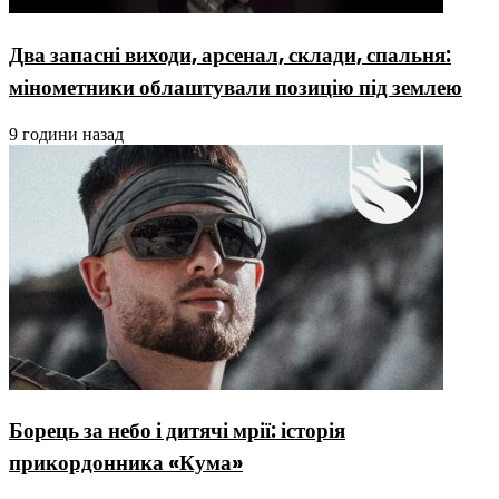
Два запасні виходи, арсенал, склади, спальня:
мінометники облаштували позицію під землею
9 години назад
Борець за небо і дитячі мрії: історія
прикордонника «Кума»