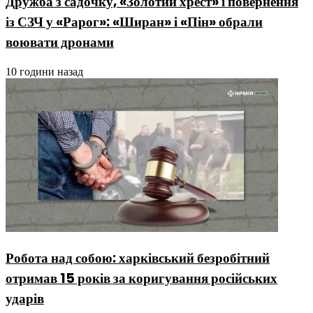
Дружба з садочку, «Золотий хрест» і повернення
із СЗЧ у «Рарог»: «Ширан» і «Пін» обрали
воювати дронами
10 години назад
Робота над собою: харківський безробітний
отримав 15 років за коригування російських
ударів