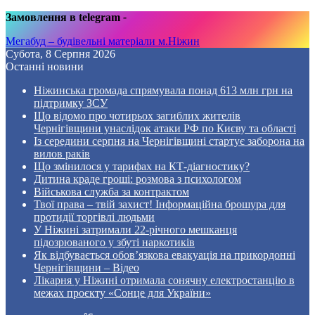
Замовлення в telegram
-
Мегабуд – будівельні матеріали м.Ніжин
Субота, 8 Серпня 2026
Останні новини
Ніжинська громада спрямувала понад 613 млн грн на
підтримку ЗСУ
Що відомо про чотирьох загиблих жителів
Чернігівщини унаслідок атаки РФ по Києву та області
Із середини серпня на Чернігівщині стартує заборона на
вилов раків
Що змінилося у тарифах на КТ-діагностику?
Дитина краде гроші: розмова з психологом
Військова служба за контрактом
Твої права – твій захист! Інформаційна брошура для
протидії торгівлі людьми
У Ніжині затримали 22-річного мешканця
підозрюваного у збуті наркотиків
Як відбувається обов’язкова евакуація на прикордонні
Чернігівщини – Відео
Лікарня у Ніжині отримала сонячну електростанцію в
межах проєкту «Сонце для України»