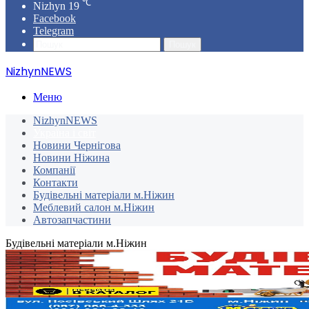
℃
Nizhyn
19
Facebook
Telegram
Пошук
NizhynNEWS
Меню
NizhynNEWS
Україна і світ
Новини Чернігова
Новини Ніжина
Компанії
Контакти
Будівельні матеріали м.Ніжин
Меблевий салон м.Ніжин
Автозапчастини
Будівельні матеріали м.Ніжин