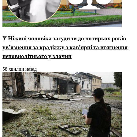
У Ніжині чоловіка засудили до чотирьох років
ув’язнення за крадіжку з кав’ярні та втягнення
неповнолітнього у злочин
58 хвилин назад