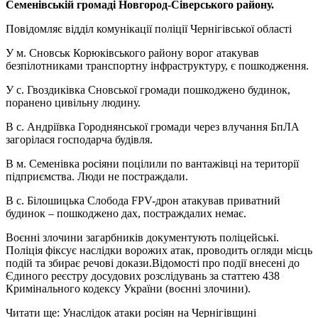
Семенівській громаді Новгород-Сіверського району.
Повідомляє відділ комунікації поліції Чернігівської області
У м. Сновськ Корюківського району ворог атакував
безпілотниками транспортну інфраструктуру, є пошкодження.
У с. Гвоздиківка Сновської громади пошкоджено будинок,
поранено цивільну людину.
В с. Андріївка Городнянської громади через влучання БпЛА
загорілася господарча будівля.
В м. Семенівка росіяни поцілили по вантажівці на території
підприємства. Люди не постраждали.
В с. Білошицька Слобода FPV-дрон атакував приватний
будинок – пошкоджено дах, постраждалих немає.
Воєнні злочини загарбників документують поліцейські.
Поліція фіксує наслідки ворожих атак, проводить огляди місць
подій та збирає речові докази.Відомості про події внесені до
Єдиного реєстру досудових розслідувань за статтею 438
Кримінального кодексу України (воєнні злочини).
Читати ще: Унаслідок атаки росіян на Чернігівщині