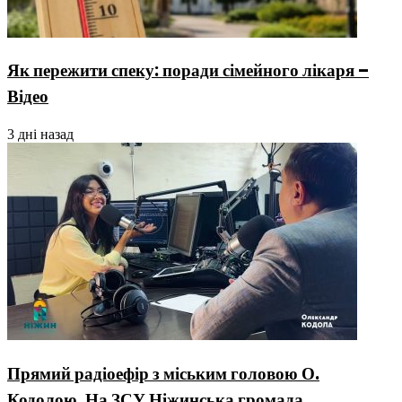
Як пережити спеку: поради сімейного лікаря –
Відео
3 дні назад
Прямий радіоефір з міським головою О.
Кодолою. На ЗСУ Ніжинська громада