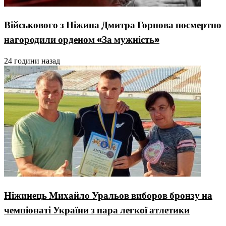
Військового з Ніжина Дмитра Горнова посмертно
нагородили орденом «За мужність»
24 години назад
Ніжинець Михайло Уральов виборов бронзу на
чемпіонаті України з пара легкої атлетики