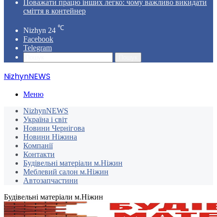
Поважати працю інших легко: чому важливо викидати
сміття в контейнер
℃
Nizhyn
24
Facebook
Telegram
Пошук
NizhynNEWS
Меню
NizhynNEWS
Україна і світ
Новини Чернігова
Новини Ніжина
Компанії
Контакти
Будівельні матеріали м.Ніжин
Меблевий салон м.Ніжин
Автозапчастини
Будівельні матеріали м.Ніжин