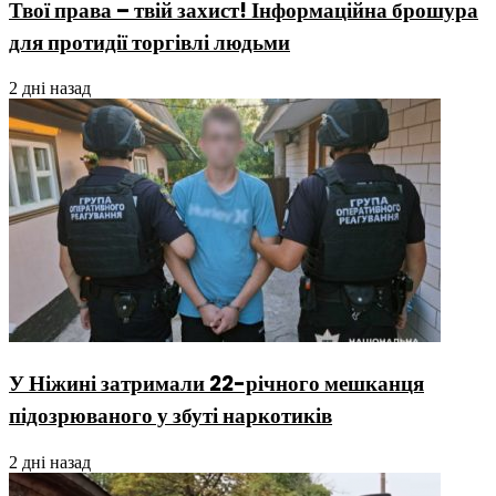
Твої права – твій захист! Інформаційна брошура
для протидії торгівлі людьми
2 дні назад
У Ніжині затримали 22-річного мешканця
підозрюваного у збуті наркотиків
2 дні назад