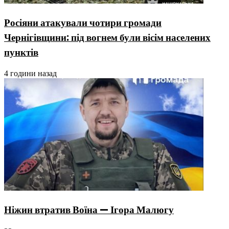
Росіяни атакували чотири громади
Чернігівщини: під вогнем були вісім населених
пунктів
4 години назад
Ніжин втратив Воїна — Ігора Малюгу