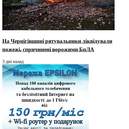
На Чернігівщині рятувальники ліквідували
пожежі, спричинені ворожими БпЛА
3 дні назад