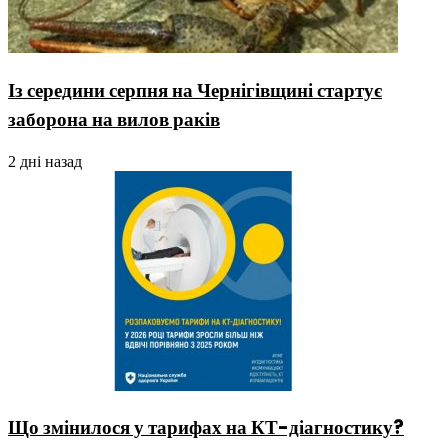
Із середини серпня на Чернігівщині стартує
заборона на вилов раків
2 дні назад
Що змінилося у тарифах на КТ-діагностику?