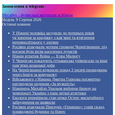
Замовлення в telegram
-
Мегабуд – будівельні матеріали м.Ніжин
Неділя, 9 Серпня 2026
Останні новини
У Ніжині чоловіка засудили до чотирьох років
ув’язнення за крадіжку з кав’ярні та втягнення
неповнолітнього у злочин
Росіяни атакували чотири громади Чернігівщини: під
вогнем були вісім населених пунктів
Ніжин втратив Воїна — Ігора Малюгу
У Чернігові показують гетьманські універсали та інші
пам’ятки козацької доби
На Чернігівщині відкрили понад 3 тисячі проваджень
через борги за комуналку
Військового з Ніжина Дмитра Горнова посмертно
нагородили орденом «За мужність»
Ніжинець Михайло Уральов виборов бронзу на
чемпіонаті України з пара легкої атлетики
Екологи перевірили стан річки Остер: масштабного
забруднення не виявили
Росіяни атакували Прилуки «Геранню»: горів склад,
пошкоджені будинки та бізнес