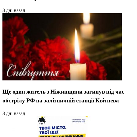
3 дні назад
Ще один житель з Ніжинщини загинув під час
обстрілу РФ на залізничній станції Квітнева
3 дні назад