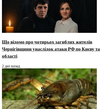
Що відомо про чотирьох загиблих жителів
Чернігівщини унаслідок атаки РФ по Києву та
області
2 дні назад