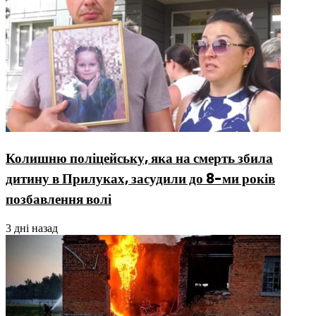
Колишню поліцейську, яка на смерть збила
дитину в Прилуках, засудили до 8-ми років
позбавлення волі
3 дні назад