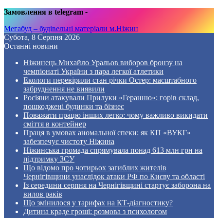
Замовлення в telegram
-
Мегабуд – будівельні матеріали м.Ніжин
Субота, 8 Серпня 2026
Останні новини
Ніжинець Михайло Уральов виборов бронзу на
чемпіонаті України з пара легкої атлетики
Екологи перевірили стан річки Остер: масштабного
забруднення не виявили
Росіяни атакували Прилуки «Геранню»: горів склад,
пошкоджені будинки та бізнес
Поважати працю інших легко: чому важливо викидати
сміття в контейнер
Праця в умовах аномальної спеки: як КП «ВУКГ»
забезпечує чистоту Ніжина
Ніжинська громада спрямувала понад 613 млн грн на
підтримку ЗСУ
Що відомо про чотирьох загиблих жителів
Чернігівщини унаслідок атаки РФ по Києву та області
Із середини серпня на Чернігівщині стартує заборона на
вилов раків
Що змінилося у тарифах на КТ-діагностику?
Дитина краде гроші: розмова з психологом