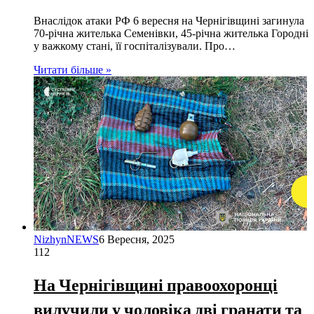
Внаслідок атаки РФ 6 вересня на Чернігівщині загинула
70-річна жителька Семенівки, 45-річна жителька Городні
у важкому стані, її госпіталізували. Про…
Читати більше »
NizhynNEWS
6 Вересня, 2025
112
На Чернігівщині правоохоронці
вилучили у чоловіка дві гранати та