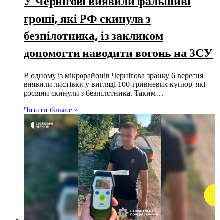
У Чернігові виявили фальшиві
гроші, які РФ скинула з
безпілотника, із закликом
допомогти наводити вогонь на ЗСУ
В одному із мікрорайонів Чернігова зранку 6 вересня
виявили листівки у вигляді 100-гривневих купюр, які
росіяни скинули з безпілотника. Таким…
Читати більше »