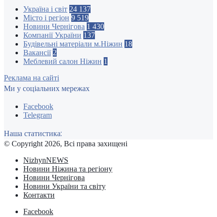
Україна і світ
24 137
Місто і регіон
9 519
Новини Чернігова
1 430
Компанії України
137
Будівельні матеріали м.Ніжин
18
Вакансії
2
Меблевий салон Ніжин
1
Реклама на сайті
Ми у соціальних мережах
Facebook
Telegram
Наша статистика:
© Copyright 2026, Всі права захищені
NizhynNEWS
Новини Ніжина та регіону
Новини Чернігова
Новини України та світу
Контакти
Facebook