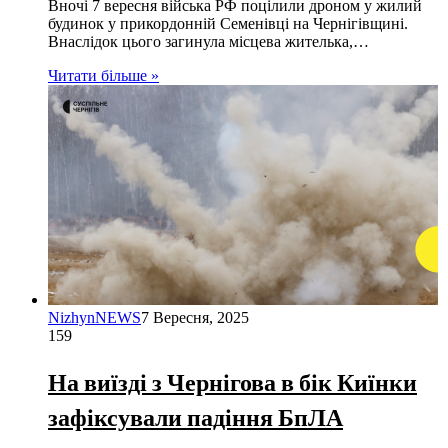
Вночі 7 вересня війська РФ поцілили дроном у жилий
будинок у прикордонній Семенівці на Чернігівщині.
Внаслідок цього загинула місцева жителька,…
Читати більше »
NizhynNEWS
7 Вересня, 2025
159
На виїзді з Чернігова в бік Киїнки
зафіксували падіння БпЛА