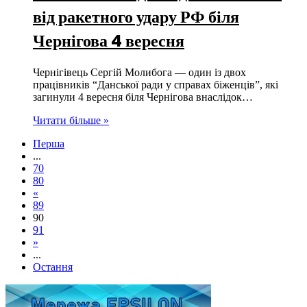
від ракетного удару РФ біля
Чернігова 4 вересня
Чернігівець Сергій Молибога — один із двох
працівників “Данської ради у справах біженців”, які
загинули 4 вересня біля Чернігова внаслідок…
Читати більше »
Перша
...
70
80
«
89
90
91
»
...
Остання