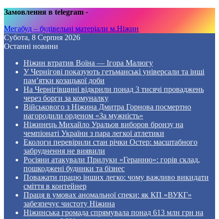
Замовлення в telegram
-
Мегабуд – будівельні матеріали м.Ніжин
Субота, 8 Серпня 2026
Останні новини
Ніжин втратив Воїна — Ігора Малюгу
У Чернігові показують гетьманські універсали та інші
пам’ятки козацької доби
На Чернігівщині відкрили понад 3 тисячі проваджень
через борги за комуналку
Військового з Ніжина Дмитра Горнова посмертно
нагородили орденом «За мужність»
Ніжинець Михайло Уральов виборов бронзу на
чемпіонаті України з пара легкої атлетики
Екологи перевірили стан річки Остер: масштабного
забруднення не виявили
Росіяни атакували Прилуки «Геранню»: горів склад,
пошкоджені будинки та бізнес
Поважати працю інших легко: чому важливо викидати
сміття в контейнер
Праця в умовах аномальної спеки: як КП «ВУКГ»
забезпечує чистоту Ніжина
Ніжинська громада спрямувала понад 613 млн грн на