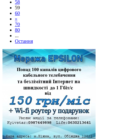
58
59
60
»
70
80
...
Остання