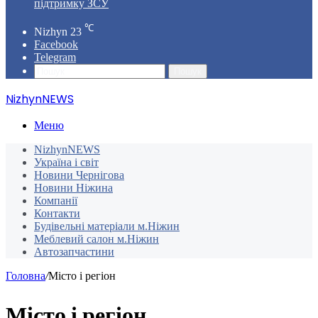
підтримку ЗСУ
℃
Nizhyn
23
Facebook
Telegram
Пошук
NizhynNEWS
Меню
NizhynNEWS
Україна і світ
Новини Чернігова
Новини Ніжина
Компанії
Контакти
Будівельні матеріали м.Ніжин
Меблевий салон м.Ніжин
Автозапчастини
Головна
/
Місто і регіон
Місто і регіон