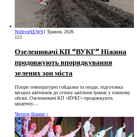
NizhynNEWS
1 Травня, 2026
113
Озеленювачі КП “ВУКГ” Ніжина
продовжують впорядкування
зелених зон міста
Попри температурні гойдалки та опади, підготовка
міських квітників до сезону цвітіння триває у повному
обсязі. Озеленювачі КП «ВУКГ» продовжують
щоденну…
Читати більше »