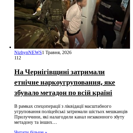
NizhynNEWS
1 Травня, 2026
112
На Чернігівщині затримали
етнічне наркоугруповання, яке
збувало метадон по всій країні
В рамках спецоперації з ліквідації масштабного
угруповання поліцейські затримали шістьох мешканців
Прилуччини, які налагодили канал незаконного збуту
метадону та інших…
Читати більше »