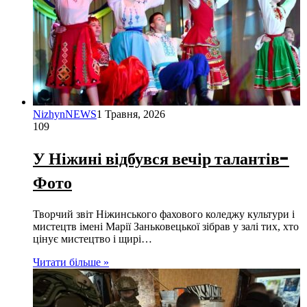
NizhynNEWS
1 Травня, 2026
109
У Ніжині відбувся вечір талантів-
Фото
Творчий звіт Ніжинського фахового коледжу культури і
мистецтв імені Марії Заньковецької зібрав у залі тих, хто
цінує мистецтво і щирі…
Читати більше »