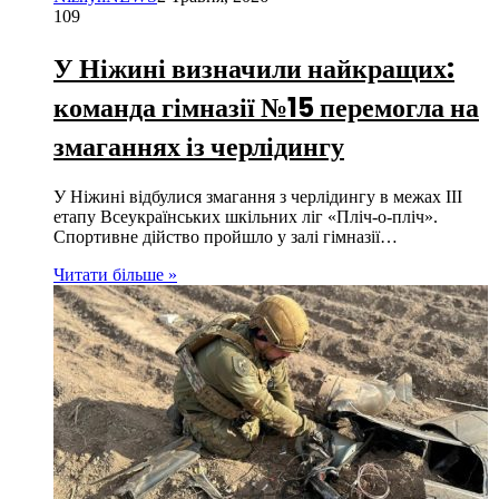
109
У Ніжині визначили найкращих:
команда гімназії №15 перемогла на
змаганнях із черлідингу
У Ніжині відбулися змагання з черлідингу в межах ІІІ
етапу Всеукраїнських шкільних ліг «Пліч-о-пліч».
Спортивне дійство пройшло у залі гімназії…
Читати більше »