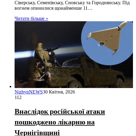
Сіверську, Семенівську, Сновську та Городнянську. Під
вогнем опинилися щонайменше 11…
Читати більше »
NizhynNEWS
30 Квітня, 2026
112
Внаслідок російської атаки
пошкоджено лікарню на
Чернігівщині