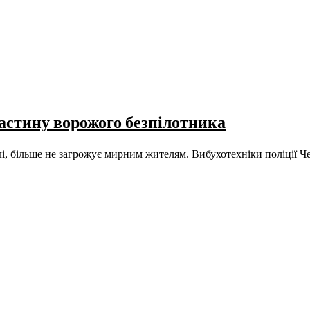
стину ворожого безпілотника
млі, більше не загрожує мирним жителям. Вибухотехніки поліці