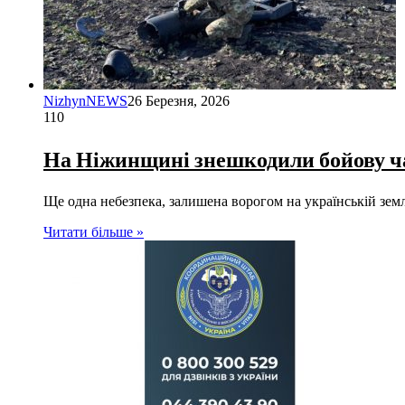
NizhynNEWS
26 Березня, 2026
110
На Ніжинщині знешкодили бойову ча
Ще одна небезпека, залишена ворогом на українській зе
Читати більше »