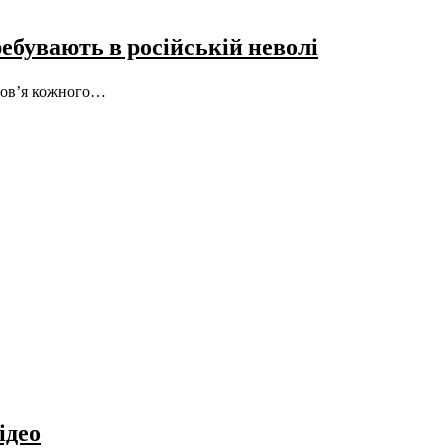
ребувають в російській неволі
оров’я кожного…
ідео