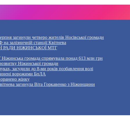
5 серпня загинули четверо жителів Носівської громади
 на залізничній станції Квітнева
Ї РАДИ НІЖИНСЬКОЇ МТГ
 Ніжинська громада спрямувала понад 613 млн грн
розвитку Ніжинської громади
уках, засудили до 8-ми років позбавлення волі
ичинені ворожими БпЛА
 поранено жінку
Квітнева загинула Віта Горкавенко з Ніжинщини