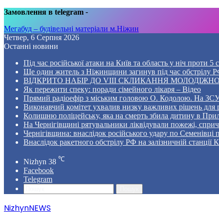
Замовлення в telegram
-
Мегабуд – будівельні матеріали м.Ніжин
Четвер, 6 Серпня 2026
Останні новини
Під час російської атаки на Київ та область у ніч проти 
Ще один житель з Ніжинщини загинув під час обстрілу РФ
ВІДКРИТО НАБІР ДО VIII СКЛИКАННЯ МОЛОДІЖНО
Як пережити спеку: поради сімейного лікаря – Відео
Прямий радіоефір з міським головою О. Кодолою. На ЗСУ
Виконавчий комітет ухвалив низку важливих рішень для 
Колишню поліцейську, яка на смерть збила дитину в Прил
На Чернігівщині рятувальники ліквідували пожежі, спр
Чернігівщина: внаслідок російського удару по Семенівці
Внаслідок ракетного обстрілу РФ на залізничній станції 
℃
Nizhyn
38
Facebook
Telegram
Пошук
NizhynNEWS