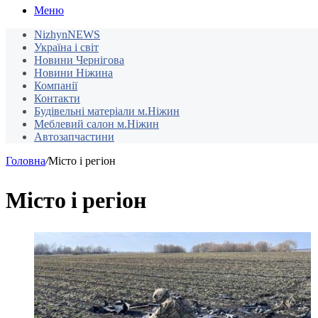
Меню
NizhynNEWS
Україна і світ
Новини Чернігова
Новини Ніжина
Компанії
Контакти
Будівельні матеріали м.Ніжин
Меблевий салон м.Ніжин
Автозапчастини
Головна
/
Місто і регіон
Місто і регіон