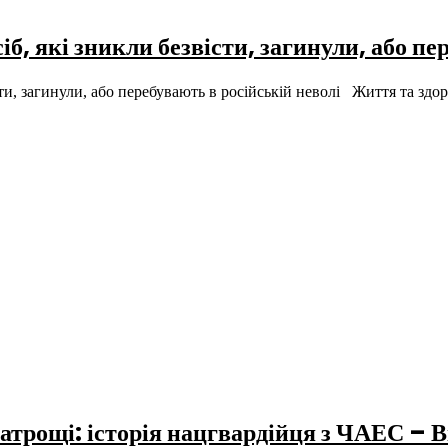
б, які зникли безвісти, загинули, або пе
сти, загинули, або перебувають в російській неволі Життя та зд
іатрощі: історія нацгвардійця з ЧАЕС – В