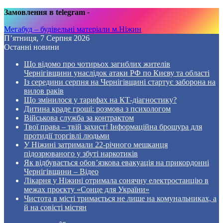
Замовлення в telegram
-
Мегабуд – будівельні матеріали м.Ніжин
П’ятниця, 7 Серпня 2026
Останні новини
Що відомо про чотирьох загиблих жителів
Чернігівщини унаслідок атаки РФ по Києву та області
Із середини серпня на Чернігівщині стартує заборона на
вилов раків
Що змінилося у тарифах на КТ-діагностику?
Дитина краде гроші: розмова з психологом
Військова служба за контрактом
Твої права – твій захист! Інформаційна брошура для
протидії торгівлі людьми
У Ніжині затримали 22-річного мешканця
підозрюваного у збуті наркотиків
Як відбувається обов’язкова евакуація на прикордонні
Чернігівщини – Відео
Лікарня у Ніжині отримала сонячну електростанцію в
межах проєкту «Сонце для України»
Чистота в місті тримається не лише на комунальниках, а
й на совісті містян