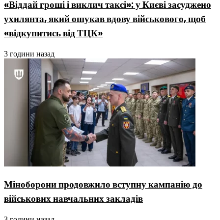
«Віддай гроші і виклич таксі»: у Києві засуджено
ухилянта, який ошукав вдову військового, щоб
«відкупитись від ТЦК»
3 години назад
Міноборони продовжило вступну кампанію до
військових навчальних закладів
3 години назад