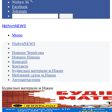
℃
Nizhyn
36
Facebook
Telegram
Пошук
NizhynNEWS
Меню
NizhynNEWS
Україна і світ
Новини Чернігова
Новини Ніжина
Компанії
Контакти
Будівельні матеріали м.Ніжин
Меблевий салон м.Ніжин
Автозапчастини
Будівельні матеріали м.Ніжин