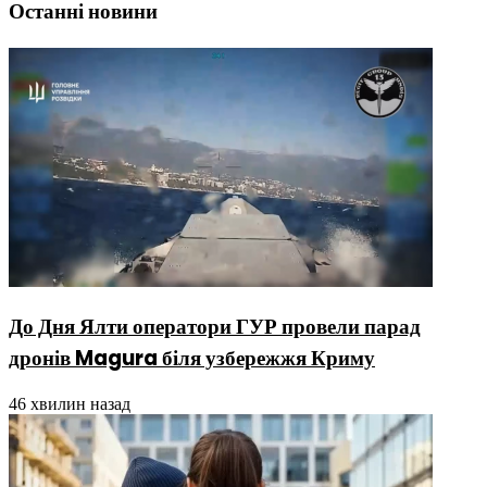
Останні новини
До Дня Ялти оператори ГУР провели парад
дронів Magura біля узбережжя Криму
46 хвилин назад