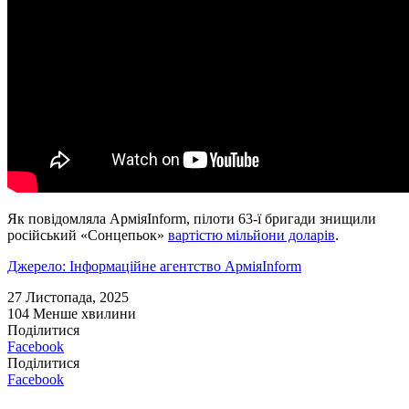
Як повідомляла АрміяInform, пілоти 63-ї бригади знищили
російський «Сонцепьок»
вартістю мільйони доларів
.
Джерело: Інформаційне агентство АрміяInform
27 Листопада, 2025
104
Менше хвилини
Поділитися
Facebook
Поділитися
Facebook