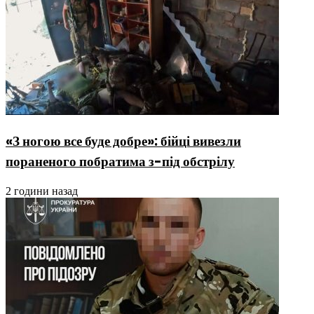
«З ногою все буде добре»: бійці вивезли
пораненого побратима з-під обстрілу
2 години назад