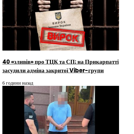
40 «зливів» про ТЦК та СП: на Прикарпатті
засудили адміна закритої Viber-групи
6 години назад