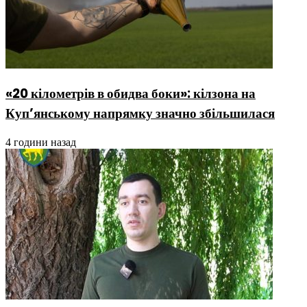
«20 кілометрів в обидва боки»: кілзона на
Куп’янському напрямку значно збільшилася
4 години назад