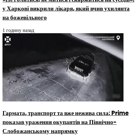
у Харкові викрили лікаря, який вчив ухилянта
на божевільного
1 годину назад
Гармата, транспорт та вже нежива сила: Prime
показав ураження окупантів на Північно-
Слобожанському напрямку