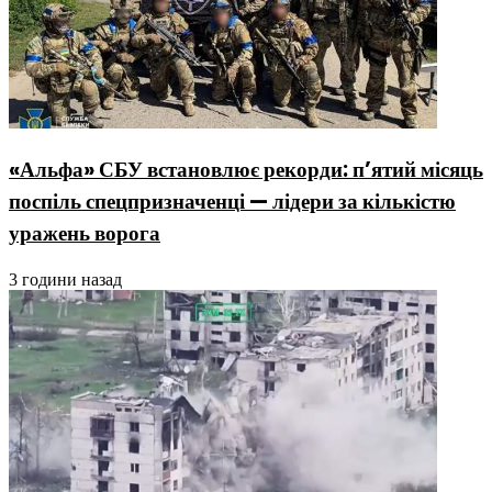
«Альфа» СБУ встановлює рекорди: п’ятий місяць
поспіль спецпризначенці — лідери за кількістю
уражень ворога
3 години назад