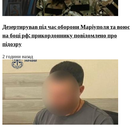
Дезертирував під час оборони Маріуполя та воює
на боці рф: прикордоннику повідомлено про
підозру
2 години назад