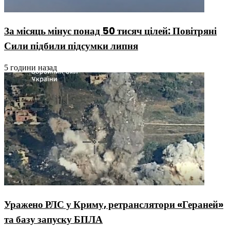
За місяць мінус понад 50 тисяч цілей: Повітряні
Сили підбили підсумки липня
5 години назад
Уражено РЛС у Криму, ретранслятори «Гераней»
та базу запуску БПЛА