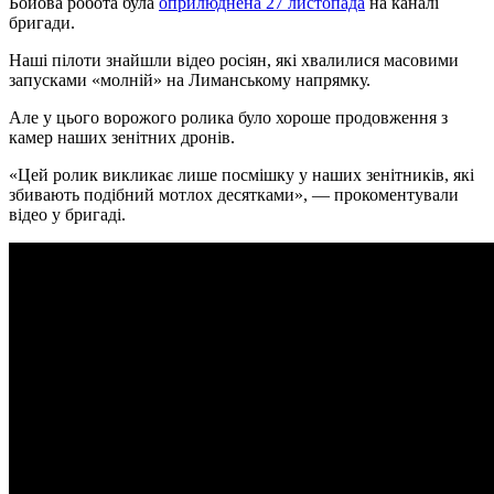
Бойова робота була
оприлюднена 27 листопада
на каналі
бригади.
Наші пілоти знайшли відео росіян, які хвалилися масовими
запусками «молній» на Лиманському напрямку.
Але у цього ворожого ролика було хороше продовження з
камер наших зенітних дронів.
«Цей ролик викликає лише посмішку у наших зенітників, які
збивають подібний мотлох десятками», — прокоментували
відео у бригаді.