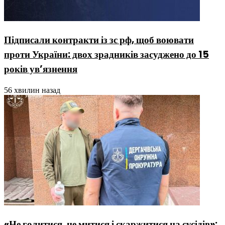
Підписали контракти із зс рф, щоб воювати
проти України: двох зрадників засуджено до 15
років ув’язнення
56 хвилин назад
«Не голитися, не митися і скаржитися на сусідів»: