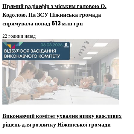
Прямий радіоефір з міським головою О.
Кодолою. На ЗСУ Ніжинська громада
спрямувала понад 613 млн грн
22 години назад
Виконавчий комітет ухвалив низку важливих
рішень для розвитку Ніжинської громади