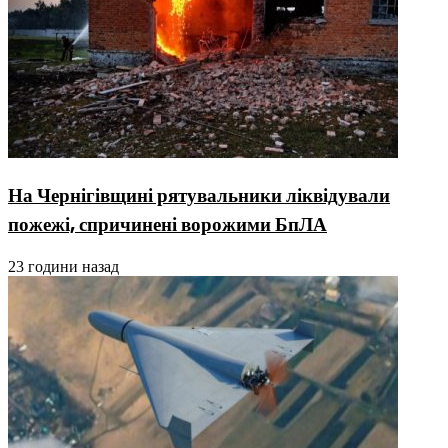
На Чернігівщині рятувальники ліквідували
пожежі, спричинені ворожими БпЛА
23 години назад