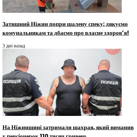
Затишний Ніжин попри шалену спеку: дякуємо
комунальникам та дбаємо про власне здоров’я!
3 дні назад
На Ніжинщині затримали шахрая, який виманив
у пенсіонерок 110 тисяч гривень