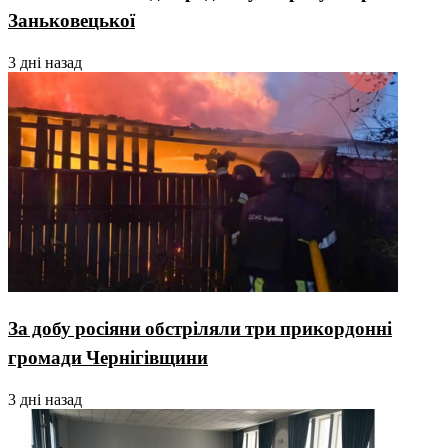
Заньковецької
3 дні назад
За добу росіяни обстріляли три прикордонні
громади Чернігівщини
3 дні назад