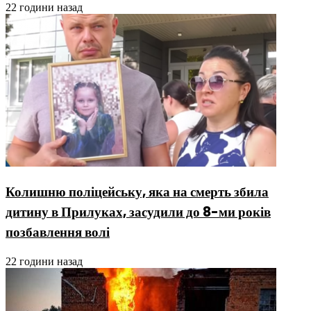
22 години назад
Колишню поліцейську, яка на смерть збила
дитину в Прилуках, засудили до 8-ми років
позбавлення волі
22 години назад