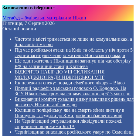
Замовлення в telegram
-
Мегабуд – будівельні матеріали м.Ніжин
П’ятниця, 7 Серпня 2026
Останні новини
Чистота в місті тримається не лише на комунальниках, а
й на совісті містян
Під час російської атаки на Київ та область у ніч проти 5
серпня загинули четверо жителів Носівської громади
Ще один житель з Ніжинщини загинув під час обстрілу
РФ на залізничній станції Квітнева
ВІДКРИТО НАБІР ДО VIII СКЛИКАННЯ
МОЛОДІЖНОЇ РАДИ НІЖИНСЬКОЇ МТГ
Як пережити спеку: поради сімейного лікаря – Відео
Прямий радіоефір з міським головою О. Кодолою. На
ЗСУ Ніжинська громада спрямувала понад 613 млн грн
Виконавчий комітет ухвалив низку важливих рішень для
розвитку Ніжинської громади
Колишню поліцейську, яка на смерть збила дитину в
Прилуках, засудили до 8-ми років позбавлення волі
На Чернігівщині рятувальники ліквідували пожежі,
спричинені ворожими БпЛА
Чернігівщина: внаслідок російського удару по Семенівці