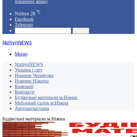
поранено жінку
℃
Nizhyn
28
Facebook
Telegram
Пошук
NizhynNEWS
Меню
NizhynNEWS
Україна і світ
Новини Чернігова
Новини Ніжина
Компанії
Контакти
Будівельні матеріали м.Ніжин
Меблевий салон м.Ніжин
Автозапчастини
Будівельні матеріали м.Ніжин