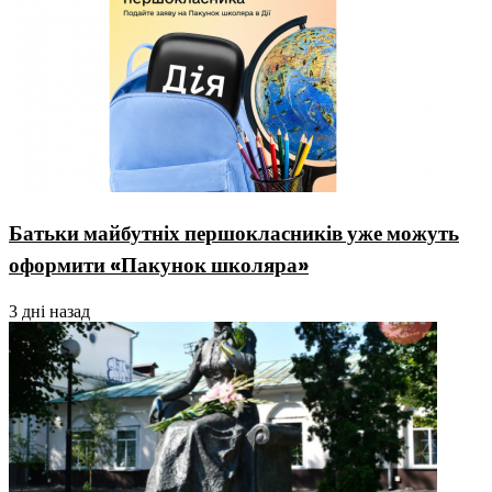
Батьки майбутніх першокласників уже можуть
оформити «Пакунок школяра»
3 дні назад