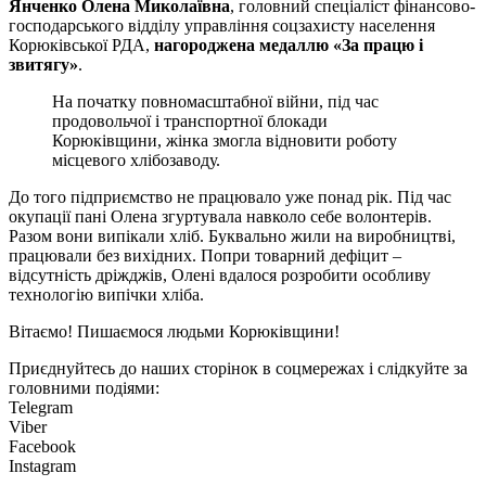
Янченко Олена Миколаївна
, головний спеціаліст фінансово-
господарського відділу управління соцзахисту населення
Корюківської РДА,
нагороджена медаллю «За працю і
звитягу»
.
На початку повномасштабної війни, під час
продовольчої і транспортної блокади
Корюківщини, жінка змогла відновити роботу
місцевого хлібозаводу.
До того підприємство не працювало уже понад рік. Під час
окупації пані Олена згуртувала навколо себе волонтерів.
Разом вони випікали хліб. Буквально жили на виробництві,
працювали без вихідних. Попри товарний дефіцит –
відсутність дріжджів, Олені вдалося розробити особливу
технологію випічки хліба.
Вітаємо! Пишаємося людьми Корюківщини!
Приєднуйтесь до наших сторінок в соцмережах і слідкуйте за
головними подіями:
Telegram
Viber
Facebook
Instagram