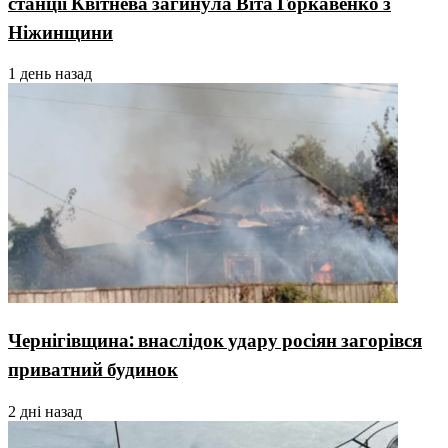
станції Квітнева загинула Віта Горкавенко з
Ніжинщини
1 день назад
Чернігівщина: внаслідок удару росіян загорівся
приватний будинок
2 дні назад