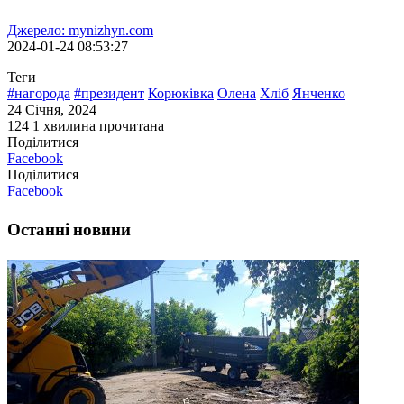
Джерело: mynizhyn.com
2024-01-24 08:53:27
Теги
#нагорода
#президент
Корюківка
Олена
Хліб
Янченко
24 Січня, 2024
124
1 хвилина прочитана
Поділитися
Facebook
Поділитися
Facebook
Останні новини