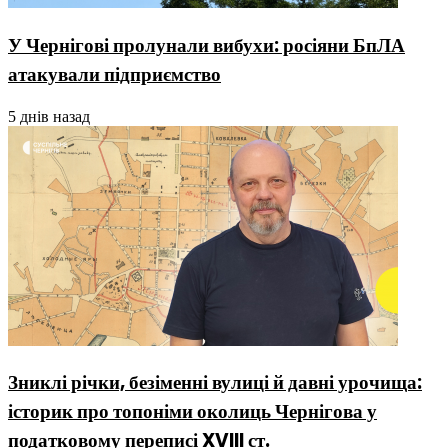
У Чернігові пролунали вибухи: росіяни БпЛА
атакували підприємство
5 днів назад
Зниклі річки, безіменні вулиці й давні урочища:
історик про топоніми околиць Чернігова у
податковому переписі XVIII ст.