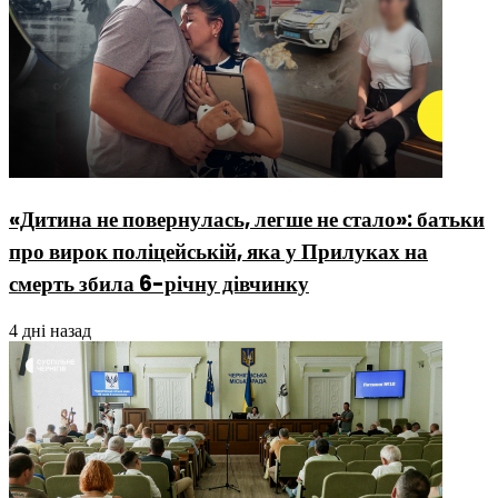
«Дитина не повернулась, легше не стало»: батьки
про вирок поліцейській, яка у Прилуках на
смерть збила 6-річну дівчинку
4 дні назад