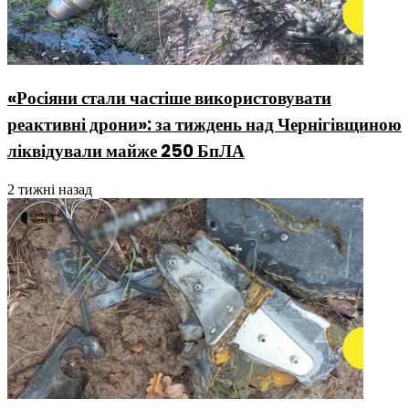
«Росіяни стали частіше використовувати
реактивні дрони»: за тиждень над Чернігівщиною
ліквідували майже 250 БпЛА
2 тижні назад