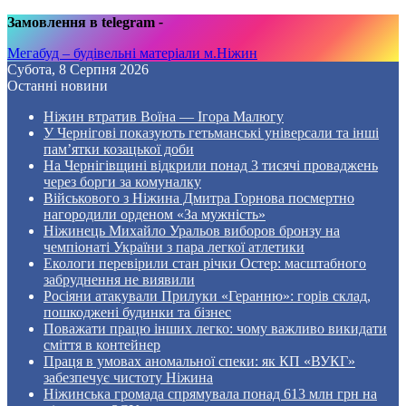
Замовлення в telegram
-
Мегабуд – будівельні матеріали м.Ніжин
Субота, 8 Серпня 2026
Останні новини
Ніжин втратив Воїна — Ігора Малюгу
У Чернігові показують гетьманські універсали та інші
пам’ятки козацької доби
На Чернігівщині відкрили понад 3 тисячі проваджень
через борги за комуналку
Військового з Ніжина Дмитра Горнова посмертно
нагородили орденом «За мужність»
Ніжинець Михайло Уральов виборов бронзу на
чемпіонаті України з пара легкої атлетики
Екологи перевірили стан річки Остер: масштабного
забруднення не виявили
Росіяни атакували Прилуки «Геранню»: горів склад,
пошкоджені будинки та бізнес
Поважати працю інших легко: чому важливо викидати
сміття в контейнер
Праця в умовах аномальної спеки: як КП «ВУКГ»
забезпечує чистоту Ніжина
Ніжинська громада спрямувала понад 613 млн грн на