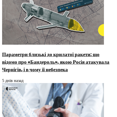
Параметри близькі до крилатої ракети: що
відомо про «Бандероль», якою Росія атакувала
Чернігів, і в чому її небезпека
5 днів назад