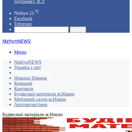
підтримку ЗСУ
℃
Nizhyn
23
Facebook
Telegram
Пошук
NizhynNEWS
Меню
NizhynNEWS
Україна і світ
Новини Чернігова
Новини Ніжина
Компанії
Контакти
Будівельні матеріали м.Ніжин
Меблевий салон м.Ніжин
Автозапчастини
Будівельні матеріали м.Ніжин