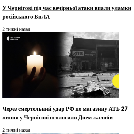
У Чернігові під час вечірньої атаки впали уламки
російського БпЛА
2 тижні назад
Через смертельний удар РФ по магазину АТБ 27
липня у Чернігові оголосили Днем жалоби
2 тижні назад