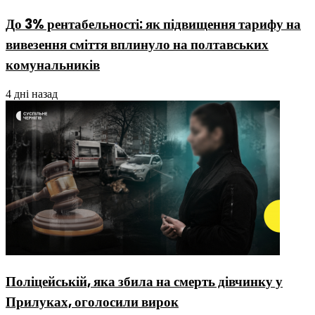
До 3% рентабельності: як підвищення тарифу на
вивезення сміття вплинуло на полтавських
комунальників
4 дні назад
Поліцейській, яка збила на смерть дівчинку у
Прилуках, оголосили вирок