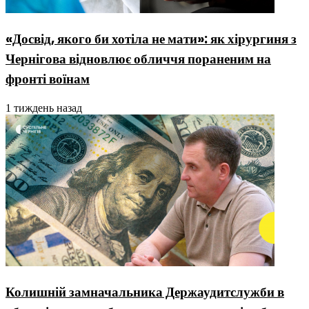
«Досвід, якого би хотіла не мати»: як хірургиня з
Чернігова відновлює обличчя пораненим на
фронті воїнам
1 тиждень назад
Колишній замначальника Держаудитслужби в