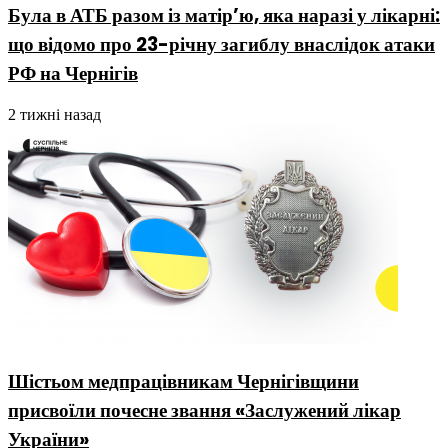
Була в АТБ разом із матір’ю, яка наразі у лікарні:
що відомо про 23-річну загиблу внаслідок атаки
РФ на Чернігів
2 тижні назад
Шістьом медпрацівникам Чернігівщини
присвоїли почесне звання «Заслужений лікар
України»