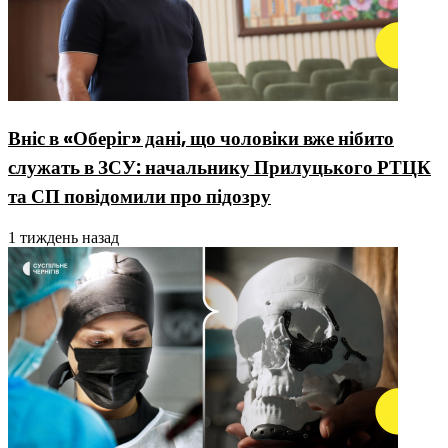
Вніс в «Оберіг» дані, що чоловіки вже нібито
служать в ЗСУ: начальнику Прилуцького РТЦК
та СП повідомили про підозру
1 тиждень назад