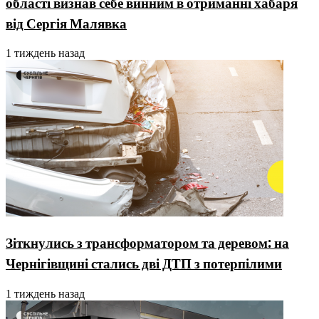
області визнав себе винним в отриманні хабаря
від Сергія Малявка
1 тиждень назад
Зіткнулись з трансформатором та деревом: на
Чернігівщині стались дві ДТП з потерпілими
1 тиждень назад