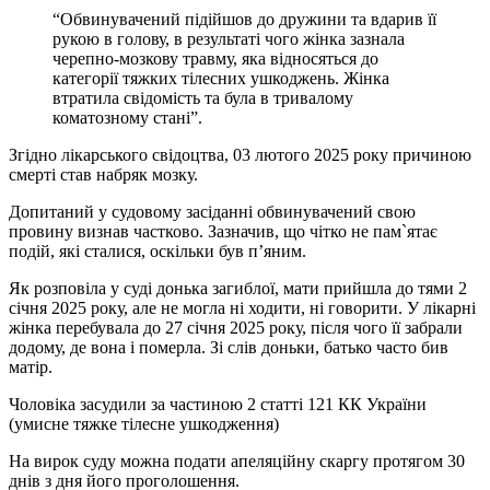
“Обвинувачений підійшов до дружини та вдарив її
рукою в голову, в результаті чого жінка зазнала
черепно-мозкову травму, яка відносяться до
категорії тяжких тілесних ушкоджень. Жінка
втратила свідомість та була в тривалому
коматозному стані”.
Згідно лікарського свідоцтва, 03 лютого 2025 року причиною
смерті став набряк мозку.
Допитаний у судовому засіданні обвинувачений свою
провину визнав частково. Зазначив, що чітко не пам`ятає
подій, які сталися, оскільки був п’яним.
Як розповіла у суді донька загиблої, мати прийшла до тями 2
січня 2025 року, але не могла ні ходити, ні говорити. У лікарні
жінка перебувала до 27 січня 2025 року, після чого її забрали
додому, де вона і померла. Зі слів доньки, батько часто бив
матір.
Чоловіка засудили за частиною 2 статті 121 КК України
(умисне тяжке тілесне ушкодження)
На вирок суду можна подати апеляційну скаргу протягом 30
днів з дня його проголошення.