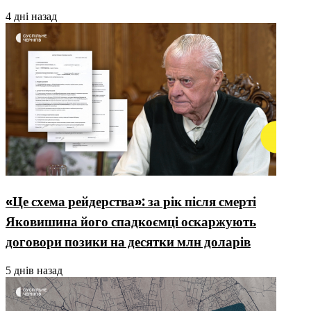
4 дні назад
«Це схема рейдерства»: за рік після смерті
Яковишина його спадкоємці оскаржують
договори позики на десятки млн доларів
5 днів назад