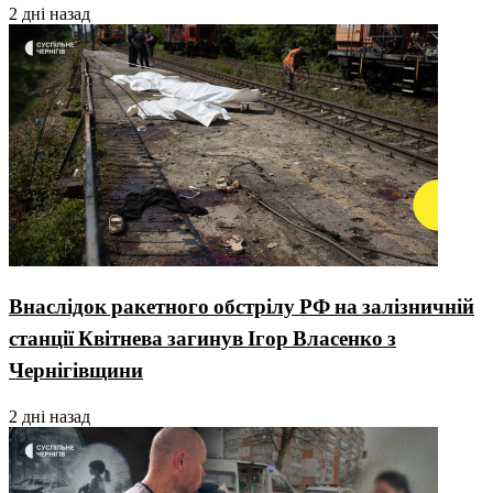
2 дні назад
Внаслідок ракетного обстрілу РФ на залізничній
станції Квітнева загинув Ігор Власенко з
Чернігівщини
2 дні назад