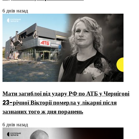
6 днів назад
Мати загиблої від удару РФ по АТБ у Чернігові
23-річної Вікторії померла у лікарні після
зазнаних того ж дня поранень
6 днів назад