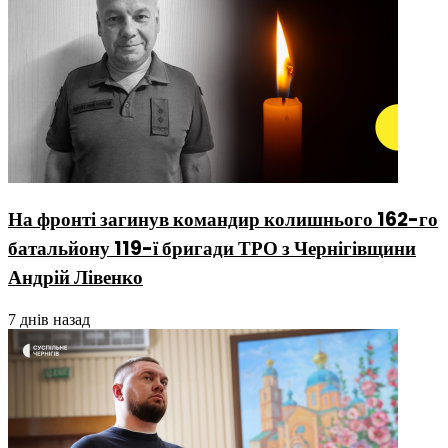
На фронті загинув командир колишнього 162-го
батальйону 119-ї бригади ТРО з Чернігівщини
Андрій Лівенко
7 днів назад