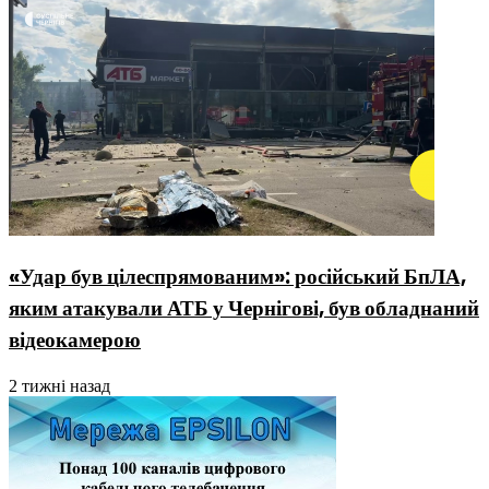
«Удар був цілеспрямованим»: російський БпЛА,
яким атакували АТБ у Чернігові, був обладнаний
відеокамерою
2 тижні назад