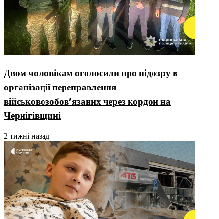
Двом чоловікам оголосили про підозру в
організації переправлення
військовозобовʼязаних через кордон на
Чернігівщині
2 тижні назад