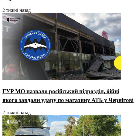
2 тижні назад
ГУР МО назвало російський підрозділ, бійці
якого завдали удару по магазину АТБ у Чернігові
2 тижні назад