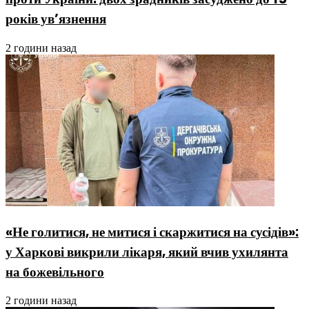
років ув’язнення
2 години назад
«Не голитися, не митися і скаржитися на сусідів»:
у Харкові викрили лікаря, який вчив ухилянта
на божевільного
2 години назад