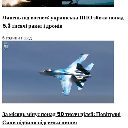
Липень під вогнем: українська ППО збила понад
5,3 тисячі ракет і дронів
6 години назад
За місяць мінус понад 50 тисяч цілей: Повітряні
Сили підбили підсумки липня