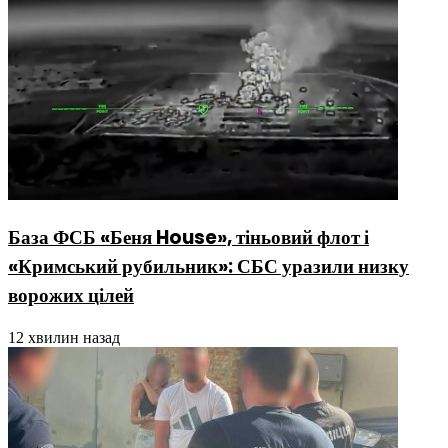
База ФСБ «Беня House», тіньовий флот і
«Кримський рубильник»: СБС уразили низку
ворожих цілей
12 хвилин назад