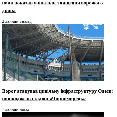
полк показав унікальне знищення ворожого
дрона
2 хвилини назад
Ворог атакував цивільну інфраструктуру Одеси:
пошкоджено стадіон «Чорноморець»
7 хвилин назад