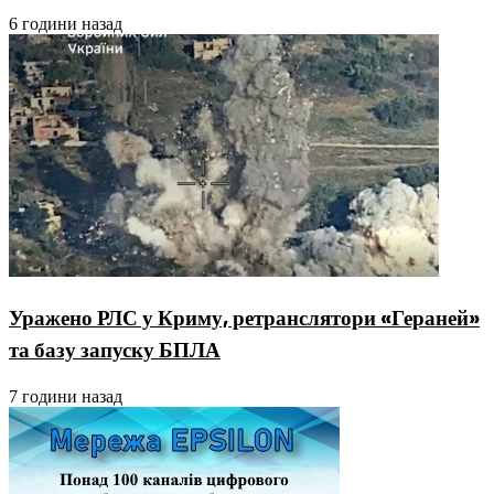
6 години назад
Уражено РЛС у Криму, ретранслятори «Гераней»
та базу запуску БПЛА
7 години назад