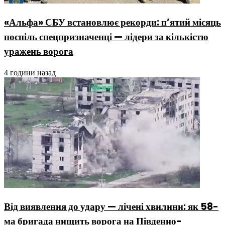
«Альфа» СБУ встановлює рекорди: п’ятий місяць
поспіль спецпризначенці — лідери за кількістю
уражень ворога
4 години назад
Від виявлення до удару — лічені хвилини: як 58-
ма бригада нищить ворога на Південно-