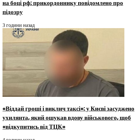
на боці рф: прикордоннику повідомлено про
підозру
3 години назад
«Віддай гроші і виклич таксі»: у Києві засуджено
ухилянта, який ошукав вдову військового, щоб
«відкупитись від ТЦК»
4 години назад