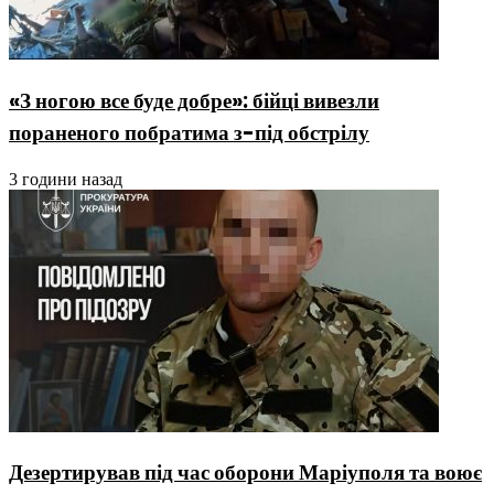
«З ногою все буде добре»: бійці вивезли
пораненого побратима з-під обстрілу
3 години назад
Дезертирував під час оборони Маріуполя та воює