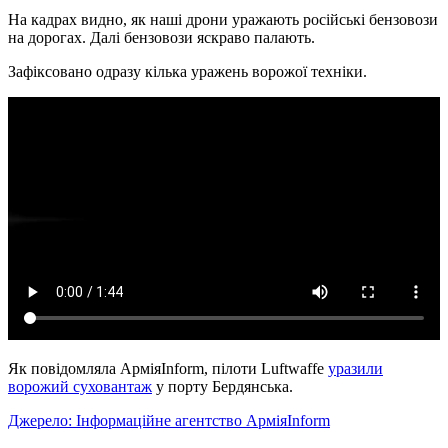
На кадрах видно, як наші дрони уражають російські бензовози
на дорогах. Далі бензовози яскраво палають.
Зафіксовано одразу кілька уражень ворожої техніки.
Як повідомляла АрміяInform, пілоти Luftwaffe
уразили
ворожий суховантаж
у порту Бердянська.
Джерело: Інформаційне агентство АрміяInform