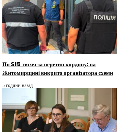
По $15 тисяч за перетин кордону: на
Житомирщині викрито організатора схеми
5 години назад