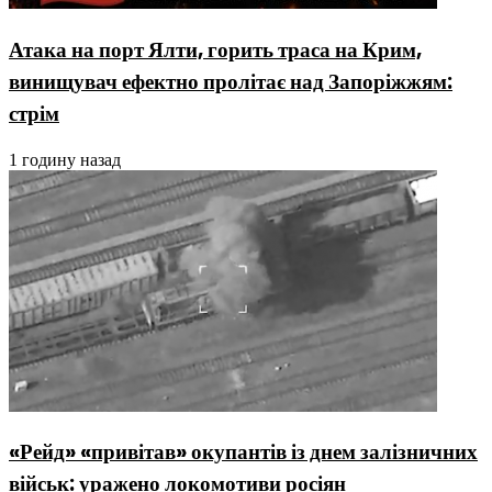
Атака на порт Ялти, горить траса на Крим,
винищувач ефектно пролітає над Запоріжжям:
стрім
1 годину назад
«Рейд» «привітав» окупантів із днем залізничних
військ: уражено локомотиви росіян