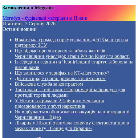
Замовлення в telegram
-
Мегабуд – будівельні матеріали м.Ніжин
П’ятниця, 7 Серпня 2026
Останні новини
Ніжинська громада спрямувала понад 613 млн грн на
підтримку ЗСУ
Що відомо про чотирьох загиблих жителів
Чернігівщини унаслідок атаки РФ по Києву та області
Із середини серпня на Чернігівщині стартує заборона на
вилов раків
Що змінилося у тарифах на КТ-діагностику?
Дитина краде гроші: розмова з психологом
Військова служба за контрактом
Твої права – твій захист! Інформаційна брошура для
протидії торгівлі людьми
У Ніжині затримали 22-річного мешканця
підозрюваного у збуті наркотиків
Як відбувається обов’язкова евакуація на прикордонні
Чернігівщини – Відео
Лікарня у Ніжині отримала сонячну електростанцію в
межах проєкту «Сонце для України»