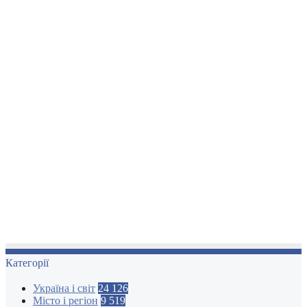
Категорії
Україна і світ
24 126
Місто і регіон
9 519