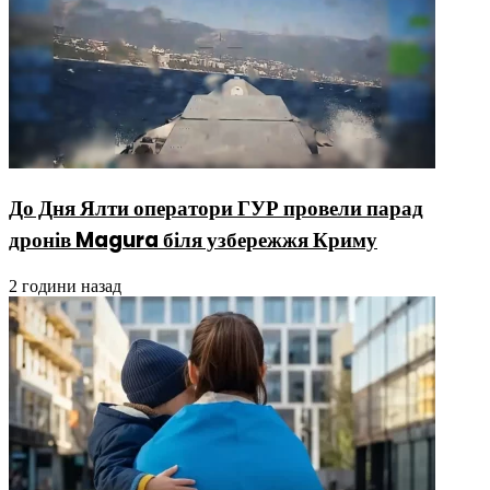
До Дня Ялти оператори ГУР провели парад
дронів Magura біля узбережжя Криму
2 години назад