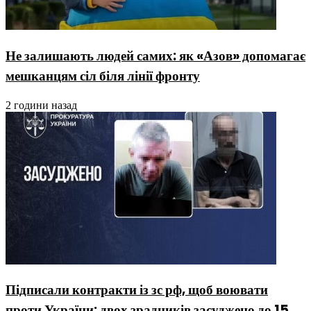
Не залишають людей самих: як «Азов» допомагає
мешканцям сіл біля лінії фронту
2 години назад
Підписали контракти із зс рф, щоб воювати
проти України: двох зрадників засуджено до 15