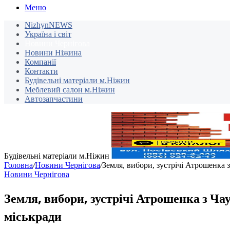
Меню
NizhynNEWS
Україна і світ
Новини Чернігова
Новини Ніжина
Компанії
Контакти
Будівельні матеріали м.Ніжин
Меблевий салон м.Ніжин
Автозапчастини
Будівельні матеріали м.Ніжин
Головна
/
Новини Чернігова
/
Земля, вибори, зустрічі Атрошенка 
Новини Чернігова
Земля, вибори, зустрічі Атрошенка з Ч
міськради