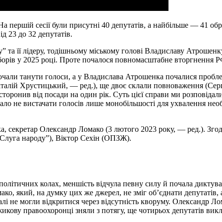
. На першій сесії були присутні 40 депутатів, а найбільше — 41 об
ід 23 до 32 депутатів.
 та її лідеру, тодішньому міському голові Владиславу Атрошенку
борів у 2025 році. Проте почалося повномасштабне вторгнення РФ,
” почали танути голоси, а у Владислава Атрошенка почалися проб
італій Хрустицький, — ред.), ще двоє склали повноваження (Сергі
торонив від посади на один рік. Суть цієї справи ми розповідал
ало не вистачати голосів лише монобільшості для ухвалення необ
, секретар Олександр Ломако (3 лютого 2023 року, — ред.). Зго
луга народу”), Віктор Сехін (ОПЗЖ).
політичних колах, меншість відчула певну силу й почала диктува
ко, який, на думку цих же джерел, не зміг об’єднати депутатів, а
алі не могли відкритися через відсутність кворуму. Олександр Ло
Должикову правоохоронці зняли з потягу, ще чотирьох депутатів в