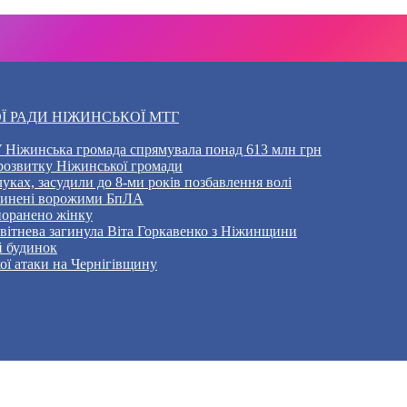
Ї РАДИ НІЖИНСЬКОЇ МТГ
 Ніжинська громада спрямувала понад 613 млн грн
розвитку Ніжинської громади
уках, засудили до 8-ми років позбавлення волі
ичинені ворожими БпЛА
 поранено жінку
Квітнева загинула Віта Горкавенко з Ніжинщини
й будинок
кої атаки на Чернігівщину