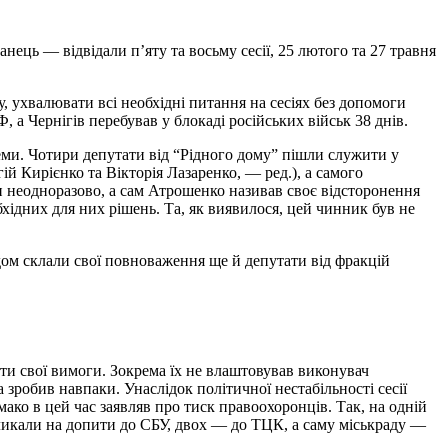
ранець — відвідали п’яту та восьму сесії, 25 лютого та 27 травня
, ухвалювати всі необхідні питання на сесіях без допомоги
 а Чернігів перебував у блокаді російських військ 38 днів.
леми. Чотири депутати від “Рідного дому” пішли служити у
й Кирієнко та Вікторія Лазаренко, — ред.), а самого
и неодноразово, а сам Атрошенко називав своє відсторонення
хідних для них рішень. Та, як виявилося, цей чинник був не
дом склали свої повноваження ще й депутати від фракцій
ти свої вимоги. Зокрема їх не влаштовував виконувач
 зробив навпаки. Унаслідок політичної нестабільності сесії
мако в цей час заявляв про тиск правоохоронців. Так, на одній
икликали на допити до СБУ, двох — до ТЦК, а саму міськраду —