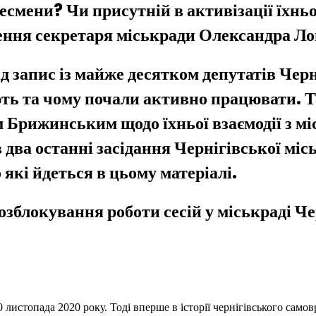
несмени? Чи присутній в активізації їхнь
нення секретаря міськради Олександра Ло
д запис із майже десятком депутатів Черн
ують та чому почали активно працювати.
Брижинським щодо їхньої взаємодії з м
два останні засідання Чернігівської місь
 які йдеться в цьому матеріалі.
блокування роботи сесій у міськраді Чер
 листопада 2020 року. Тоді вперше в історії чернігівського само