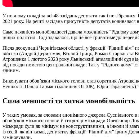
У повному складі за всі 48 засідань депутати так і не зібралися
2021 року. На решті засідань присутність депутатів коливалася в
Саме наявність монобільшості давала можливість “Рідному дому”
інших політсил. Тоді здавалося, що це все триватиме до переви
Після деокупації Чернігівської області, у фракції “Рідний дім
військо (Андрій Дериземля, Віталій Гриць, Роман Старіков та В
Атрошенка 1 лютого 2023 року Львівський апеляційний суд відс
від посади помстою центральної влади. Так у “Рідного дому” ст
єдиним.
Виконувати обов’язки міського голови став соратник Атрошенка
меншості: Павло Гармаш (колишня ОПЗЖ), Юрій Тарасовець (“С
Сила меншості та хитка монобільшість
У таких умовах, за словами анонімного джерела Суспільного в 
обов’язків міського голови й секретар міськради Олександр Лома
міськради були як мінімум не конструктивними, а інколи й взаг
із сесій, як він казав, депутатку фракції “Рідний дім” Ірину 
заміновували.