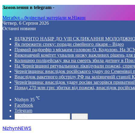
Замовлення в telegram
-
Мегабуд – будівельні матеріали м.Ніжин
Четвер, 6 Серпня 2026
Останні новини
ВІДКРИТО НАБІР ДО VIII СКЛИКАННЯ МОЛОДІЖНО
Як пережити спеку: поради сімейного лікаря – Відео
Прямий радіоефір з міським головою О. Кодолою. На ЗСУ
Виконавчий комітет ухвалив низку важливих рішень для 
Колишню поліцейську, яка на смерть збила дитину в Прил
На Чернігівщині рятувальники ліквідували пожежі, спр
Чернігівщина: внаслідок російського удару по Семенівці
Внаслідок ракетного обстрілу РФ на залізничній станції 
Чернігівщина: внаслідок удару росіян загорівся приватни
Понад 270 млн грн: збитки від пожежі, внаслідок російсь
℃
Nizhyn
35
Facebook
Telegram
Пошук
NizhynNEWS