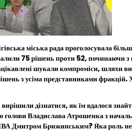
ігівська міська рада проголосувала більш
хвалили 75 рішень проти 52, починаючи з
зацікавлені шукали компроміси, шляхи ви
ішень з усіма представниками фракцій. Хо
 вирішили дізнатися, як їм вдалося знайт
ого голови Владислава Атрошенка з нача
МВА Дмитром Брижинським? Яка роль не