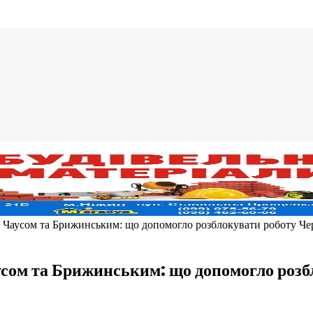
з Чаусом та Брижинським: що допомогло розблокувати роботу Чер
аусом та Брижинським: що допомогло розб