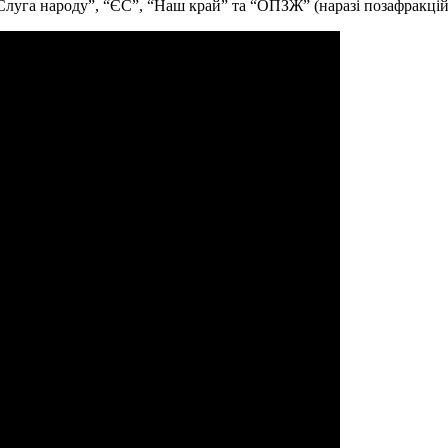
Слуга народу”, “ЄС”, “Наш край” та “ОПЗЖ” (наразі позафракцій