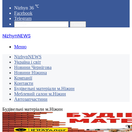
℃
Nizhyn
36
Facebook
Telegram
Пошук
NizhynNEWS
Меню
NizhynNEWS
Україна і світ
Новини Чернігова
Новини Ніжина
Компанії
Контакти
Будівельні матеріали м.Ніжин
Меблевий салон м.Ніжин
Автозапчастини
Будівельні матеріали м.Ніжин