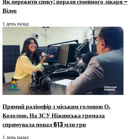
Як пережити спеку: поради сімейного лікаря –
Відео
1 день назад
Прямий радіоефір з міським головою О.
Кодолою. На ЗСУ Ніжинська громада
спрямувала понад 613 млн грн
1 день назад