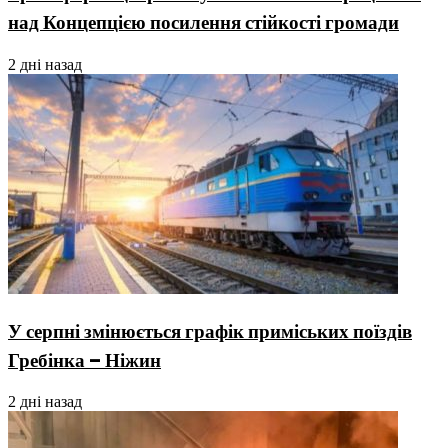
над Концепцією посилення стійкості громади
2 дні назад
У серпні змінюється графік приміських поїздів
Гребінка – Ніжин
2 дні назад