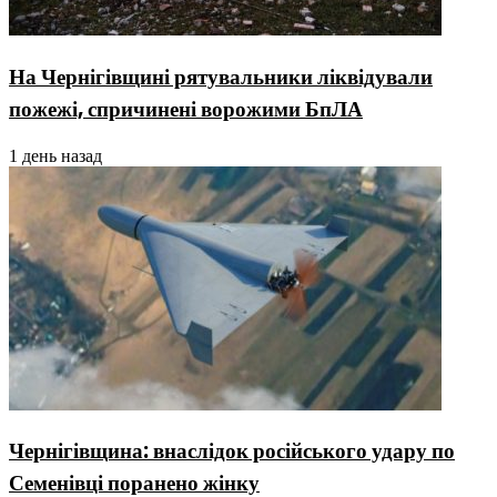
На Чернігівщині рятувальники ліквідували
пожежі, спричинені ворожими БпЛА
1 день назад
Чернігівщина: внаслідок російського удару по
Семенівці поранено жінку