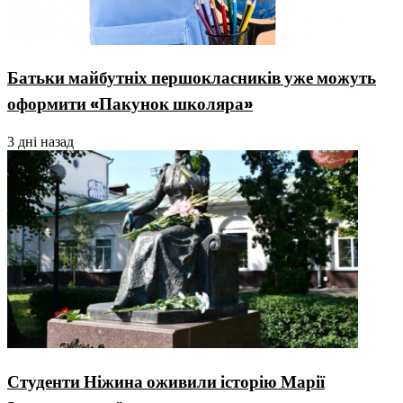
Батьки майбутніх першокласників уже можуть
оформити «Пакунок школяра»
3 дні назад
Студенти Ніжина оживили історію Марії