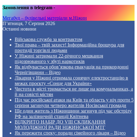
Замовлення в telegram
-
Мегабуд – будівельні матеріали м.Ніжин
П’ятниця, 7 Серпня 2026
Останні новини
Військова служба за контрактом
Твої права – твій захист! Інформаційна брошура для
протидії торгівлі людьми
У Ніжині затримали 22-річного мешканця
підозрюваного у збуті наркотиків
Як відбувається обов’язкова евакуація на прикордонні
Чернігівщини – Відео
Лікарня у Ніжині отримала сонячну електростанцію в
межах проєкту «Сонце для України»
Чистота в місті тримається не лише на комунальниках, а
й на совісті містян
Під час російської атаки на Київ та область у ніч проти 5
серпня загинули четверо жителів Носівської громади
Ще один житель з Ніжинщини загинув під час обстрілу
РФ на залізничній станції Квітнева
ВІДКРИТО НАБІР ДО VIII СКЛИКАННЯ
МОЛОДІЖНОЇ РАДИ НІЖИНСЬКОЇ МТГ
Як пережити спеку: поради сімейного лікаря – Відео