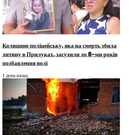
Колишню поліцейську, яка на смерть збила
дитину в Прилуках, засудили до 8-ми років
позбавлення волі
1 день назад