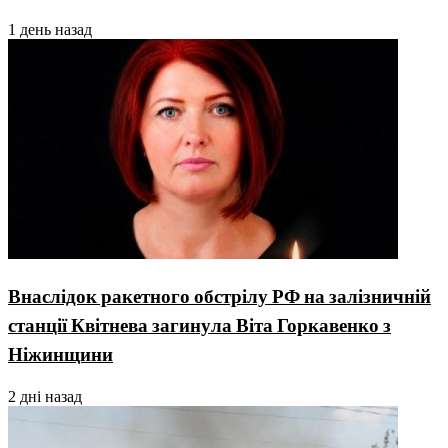
1 день назад
Внаслідок ракетного обстрілу РФ на залізничній
станції Квітнева загинула Віта Горкавенко з
Ніжинщини
2 дні назад