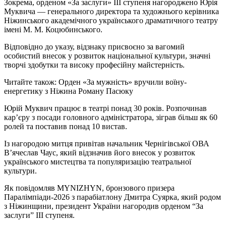
Зокрема, орденом «За заслуги» ІІІ ступеня нагороджено Юрія
Муквича — генерального директора та художнього керівника
Ніжинського академічного українського драматичного театру
імені М. М. Коцюбинського.
Відповідно до указу, відзнаку присвоєно за вагомий
особистий внесок у розвиток національної культури, значні
творчі здобутки та високу професійну майстерність.
Читайте також: Орден «За мужність» вручили воїну-
енергетику з Ніжина Роману Пасюку
Юрій Муквич працює в театрі понад 30 років. Розпочинав
кар’єру з посади головного адміністратора, зіграв більш як 60
ролей та поставив понад 10 вистав.
Із нагородою митця привітав начальник Чернігівської ОВА
В’ячеслав Чаус, який відзначив його внесок у розвиток
українського мистецтва та популяризацію театральної
культури.
Як повідомляв MYNIZHYN, бронзового призера
Паралімпіади-2026 з парабіатлону Дмитра Суярка, який родом
з Ніжинщини, президент України нагородив орденом “За
заслуги” ІІІ ступеня.