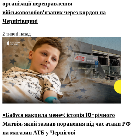
організації переправлення
військовозобовʼязаних через кордон на
Чернігівщині
2 тижні назад
«Бабуся накрила мене»: історія 10-річного
Матвія, який зазнав поранення під час атаки РФ
на магазин АТБ у Чернігові