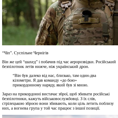
“Чіп”.
Суспільне Чернігів
Він же цей “шахед” і побачив під час аеророзвідки. Російський
безпілотник летів нижче, ніж український дрон.
“Він був далеко від нас, близько, там один-два
кілометри. Я дав команду «до бою»
прикордонному наряду, який був зі мною.
Зараз на прикордонні вистачає зброї, щоб збивати російські
безпілотники, кажуть військовослужбовці. З їх слів,
стрілецькою зброєю вони збивають, коли ціль летить поблизу
них, а вогнева група у той час працює з іншої позиції.