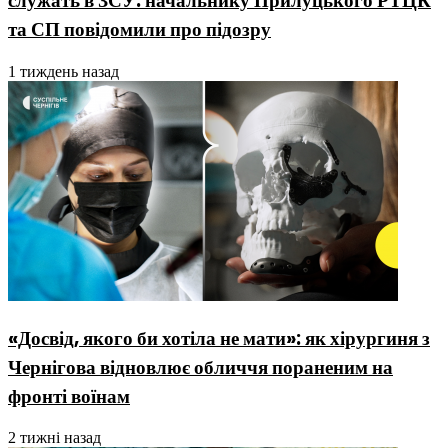
служать в ЗСУ: начальнику Прилуцького РТЦК
та СП повідомили про підозру
1 тиждень назад
«Досвід, якого би хотіла не мати»: як хірургиня з
Чернігова відновлює обличчя пораненим на
фронті воїнам
2 тижні назад