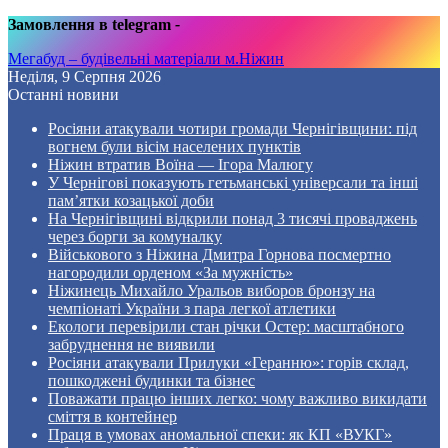
Замовлення в telegram
-
Мегабуд – будівельні матеріали м.Ніжин
Неділя, 9 Серпня 2026
Останні новини
Росіяни атакували чотири громади Чернігівщини: під
вогнем були вісім населених пунктів
Ніжин втратив Воїна — Ігора Малюгу
У Чернігові показують гетьманські універсали та інші
пам’ятки козацької доби
На Чернігівщині відкрили понад 3 тисячі проваджень
через борги за комуналку
Військового з Ніжина Дмитра Горнова посмертно
нагородили орденом «За мужність»
Ніжинець Михайло Уральов виборов бронзу на
чемпіонаті України з пара легкої атлетики
Екологи перевірили стан річки Остер: масштабного
забруднення не виявили
Росіяни атакували Прилуки «Геранню»: горів склад,
пошкоджені будинки та бізнес
Поважати працю інших легко: чому важливо викидати
сміття в контейнер
Праця в умовах аномальної спеки: як КП «ВУКГ»