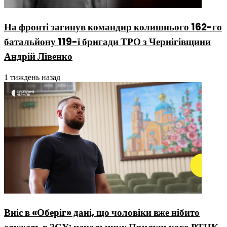
На фронті загинув командир колишнього 162-го
батальйону 119-ї бригади ТРО з Чернігівщини
Андрій Лівенко
1 тиждень назад
Вніс в «Оберіг» дані, що чоловіки вже нібито