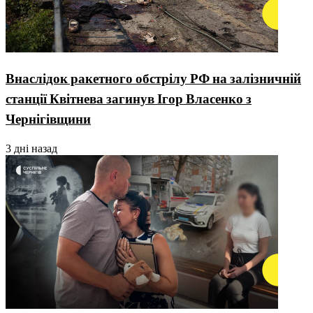
Внаслідок ракетного обстрілу РФ на залізничній
станції Квітнева загинув Ігор Власенко з
Чернігівщини
3 дні назад