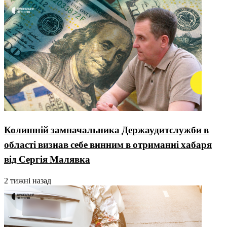
Колишній замначальника Держаудитслужби в
області визнав себе винним в отриманні хабаря
від Сергія Малявка
2 тижні назад