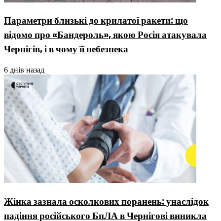
Параметри близькі до крилатої ракети: що
відомо про «Бандероль», якою Росія атакувала
Чернігів, і в чому її небезпека
6 днів назад
Жінка зазнала осколкових поранень: унаслідок
падіння російського БпЛА в Чернігові виникла