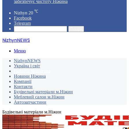
забезпечує чистоту Ніжина
℃
Nizhyn
20
Facebook
Telegram
Пошук
NizhynNEWS
Меню
NizhynNEWS
Україна і світ
Новини Чернігова
Новини Ніжина
Компанії
Контакти
Будівельні матеріали м.Ніжин
Меблевий салон м.Ніжин
Автозапчастини
Будівельні матеріали м.Ніжин