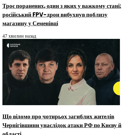
Троє поранених, один з яких у важкому стані:
російський FPV-дрон вибухнув поблизу
магазину у Семенівці
47 хвилин назад
Що відомо про чотирьох загиблих жителів
Чернігівщини унаслідок атаки РФ по Києву й
області