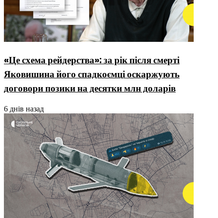
«Це схема рейдерства»: за рік після смерті
Яковишина його спадкоємці оскаржують
договори позики на десятки млн доларів
6 днів назад