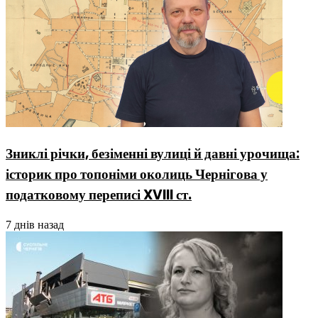
Зниклі річки, безіменні вулиці й давні урочища:
історик про топоніми околиць Чернігова у
податковому переписі XVIII ст.
7 днів назад