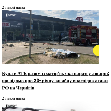
2 тижні назад
Була в АТБ разом із матір’ю, яка наразі у лікарні:
що відомо про 23-річну загиблу внаслідок атаки
РФ на Чернігів
2 тижні назад