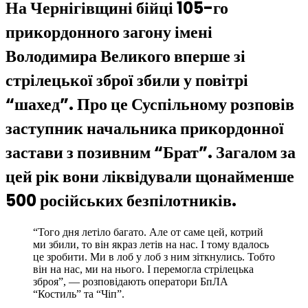
На Чернігівщині бійці 105-го
прикордонного загону імені
Володимира Великого вперше зі
стрілецької зброї збили у повітрі
“шахед”. Про це Суспільному розповів
заступник начальника прикордонної
застави з позивним “Брат”. Загалом за
цей рік вони ліквідували щонайменше
500 російських безпілотників.
“Того дня летіло багато. Але от саме цей, котрий
ми збили, то він якраз летів на нас. І тому вдалось
це зробити. Ми в лоб у лоб з ним зіткнулись. Тобто
він на нас, ми на нього. І перемогла стрілецька
зброя”, — розповідають оператори БпЛА
“Костиль” та “Чіп”.