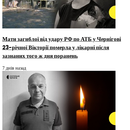
Мати загиблої від удару РФ по АТБ у Чернігові
23-річної Вікторії померла у лікарні після
зазнаних того ж дня поранень
7 днів назад