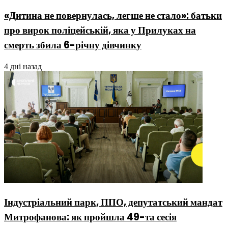
«Дитина не повернулась, легше не стало»: батьки
про вирок поліцейській, яка у Прилуках на
смерть збила 6-річну дівчинку
4 дні назад
Індустріальний парк, ППО, депутатський мандат
Митрофанова: як пройшла 49-та сесія