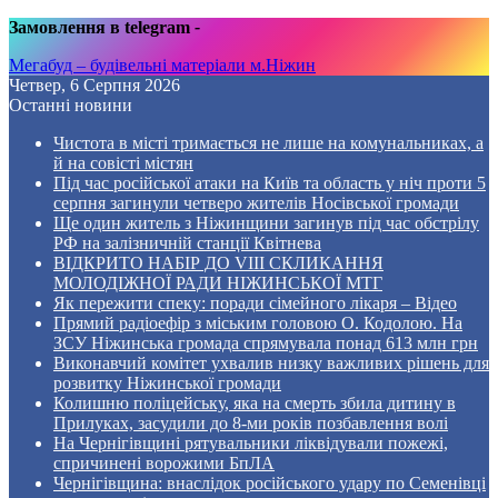
Замовлення в telegram
-
Мегабуд – будівельні матеріали м.Ніжин
Четвер, 6 Серпня 2026
Останні новини
Чистота в місті тримається не лише на комунальниках, а
й на совісті містян
Під час російської атаки на Київ та область у ніч проти 5
серпня загинули четверо жителів Носівської громади
Ще один житель з Ніжинщини загинув під час обстрілу
РФ на залізничній станції Квітнева
ВІДКРИТО НАБІР ДО VIII СКЛИКАННЯ
МОЛОДІЖНОЇ РАДИ НІЖИНСЬКОЇ МТГ
Як пережити спеку: поради сімейного лікаря – Відео
Прямий радіоефір з міським головою О. Кодолою. На
ЗСУ Ніжинська громада спрямувала понад 613 млн грн
Виконавчий комітет ухвалив низку важливих рішень для
розвитку Ніжинської громади
Колишню поліцейську, яка на смерть збила дитину в
Прилуках, засудили до 8-ми років позбавлення волі
На Чернігівщині рятувальники ліквідували пожежі,
спричинені ворожими БпЛА
Чернігівщина: внаслідок російського удару по Семенівці