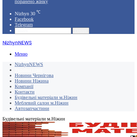
поранено жінку
℃
Nizhyn
30
Facebook
Telegram
Пошук
NizhynNEWS
Меню
NizhynNEWS
Україна і світ
Новини Чернігова
Новини Ніжина
Компанії
Контакти
Будівельні матеріали м.Ніжин
Меблевий салон м.Ніжин
Автозапчастини
Будівельні матеріали м.Ніжин