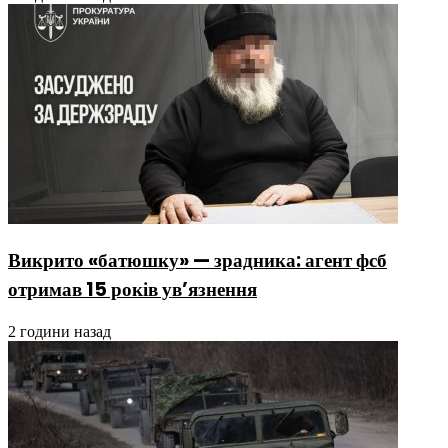
Викрито «батюшку» — зрадника: агент фсб
отримав 15 років ув’язнення
2 години назад