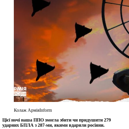
Колаж АрміяInform
Цієї ночі наша ППО змогла збити чи придушити 279
ударних БПЛА з 287-ми, якими вдарили росіяни.