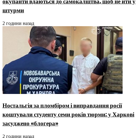
окупанти вдаються до самокаліцтва, щоб не йти у
штурми
2 години назад
Ностальгія за пломбіром і виправдання росії
коштували студенту семи років тюрми: у Харкові
засуджено «блогера»
2 години назад