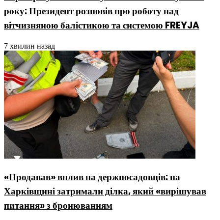
року: Президент розповів про роботу над
вітчизняною балістикою та системою FREYJA
7 хвилин назад
«Продавав» вплив на держпосадовців: на
Харківщині затримали ділка, який «вирішував
питання» з бронюванням