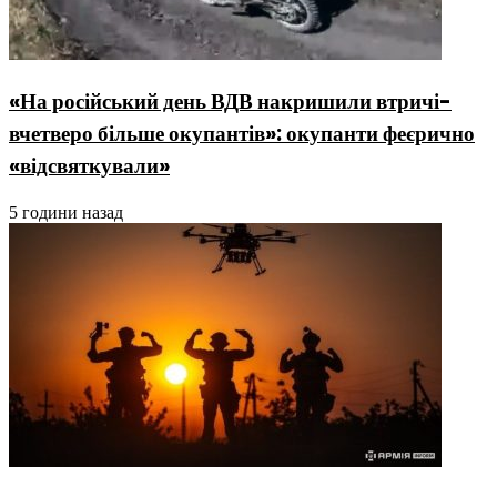
«На російський день ВДВ накришили втричі-
вчетверо більше окупантів»: окупанти феєрично
«відсвяткували»
5 години назад