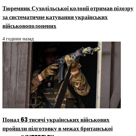
Тюремник Суходільської колонії отримав підозру
за систематичне катування українських
військовополонених
4 години назад
Понад 63 тисячі українських військових
пройшли підготовку в межах британської