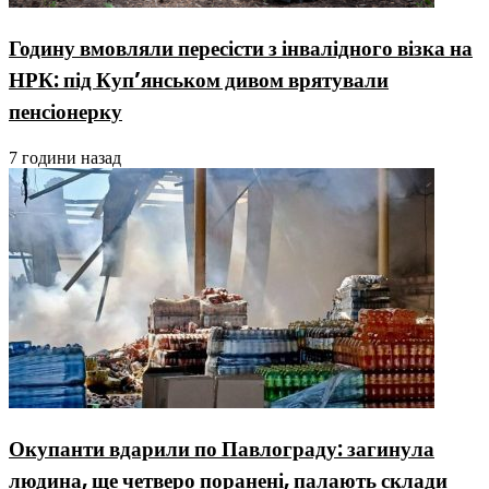
Годину вмовляли пересісти з інвалідного візка на
НРК: під Куп’янськом дивом врятували
пенсіонерку
7 години назад
Окупанти вдарили по Павлограду: загинула
людина, ще четверо поранені, палають склади