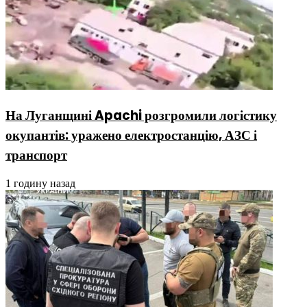
На Луганщині Apachi розгромили логістику
окупантів: уражено електростанцію, АЗС і
транспорт
1 годину назад