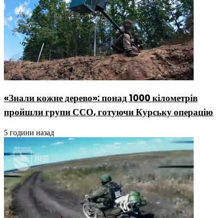
«Знали кожне дерево»: понад 1000 кілометрів
пройшли групи ССО, готуючи Курську операцію
5 години назад