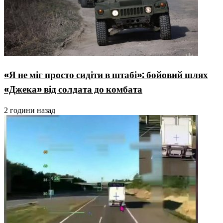
«Я не міг просто сидіти в штабі»: бойовий шлях
«Джека» від солдата до комбата
2 години назад