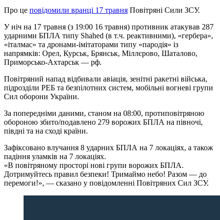
Про це
повідомили вранці 17 травня
Повітряні Сили ЗСУ.
У ніч на 17 травня (з 19:00 16 травня) противник атакував 287
ударними БПЛА типу Shahed (в т.ч. реактивними), «гербера»,
«італмас» та дронами-імітаторами типу «пародія» із
напрямків: Орел, Курськ, Брянськ, Міллєрово, Шаталово,
Приморсько-Ахтарськ — рф.
Повітряний напад відбивали авіація, зенітні ракетні війська,
підрозділи РЕБ та безпілотних систем, мобільні вогневі групи
Сил оборони України.
За попередніми даними, станом на 08:00, протиповітряною
обороною збито/подавлено 279 ворожих БПЛА на півночі,
півдні та на сході країни.
Зафіксовано влучання 8 ударних БПЛА на 7 локаціях, а також
падіння уламків на 7 локаціях.
«В повітряному просторі нові групи ворожих БПЛА.
Дотримуйтесь правил безпеки! Тримаймо небо! Разом — до
перемоги!», — сказано у повідомленні Повітряних Сил ЗСУ.