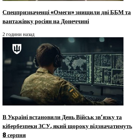
Спецпризначенці «Омеги» знищили дві ББМ та
вантажівку росіян на Донеччині
2 години назад
В Україні встановили День Військ зв’язку та
кібербезпеки ЗСУ, який щороку відзначатимуть
8 серпня