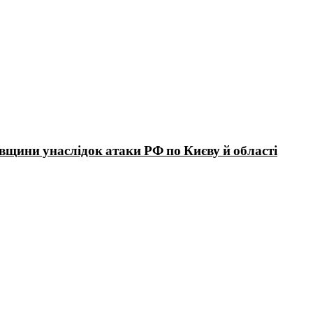
вщини унаслідок атаки РФ по Києву й області