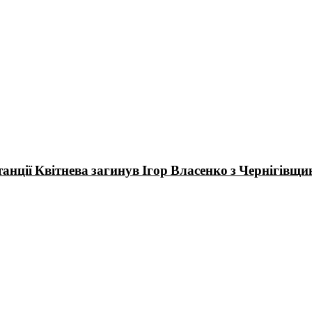
танції Квітнева загинув Ігор Власенко з Чернігівщи