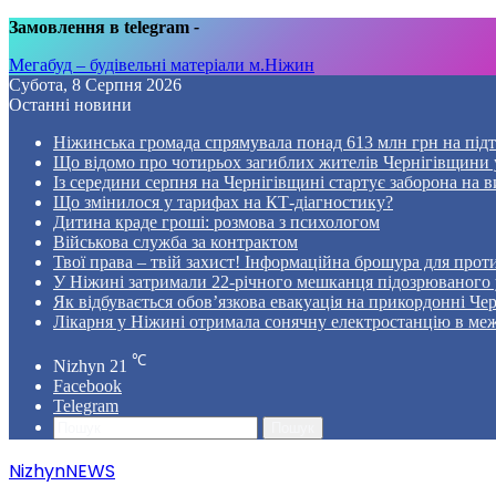
Замовлення в telegram
-
Мегабуд – будівельні матеріали м.Ніжин
Субота, 8 Серпня 2026
Останні новини
Ніжинська громада спрямувала понад 613 млн грн на пі
Що відомо про чотирьох загиблих жителів Чернігівщини у
Із середини серпня на Чернігівщині стартує заборона на в
Що змінилося у тарифах на КТ-діагностику?
Дитина краде гроші: розмова з психологом
Військова служба за контрактом
Твої права – твій захист! Інформаційна брошура для проти
У Ніжині затримали 22-річного мешканця підозрюваного у
Як відбувається обов’язкова евакуація на прикордонні Че
Лікарня у Ніжині отримала сонячну електростанцію в ме
℃
Nizhyn
21
Facebook
Telegram
Пошук
NizhynNEWS