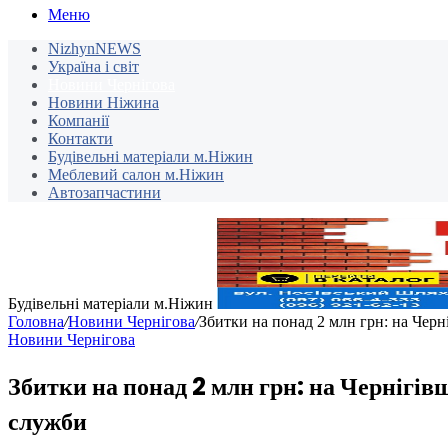
Меню
NizhynNEWS
Україна і світ
Новини Чернігова
Новини Ніжина
Компанії
Контакти
Будівельні матеріали м.Ніжин
Меблевий салон м.Ніжин
Автозапчастини
Будівельні матеріали м.Ніжин
Головна
/
Новини Чернігова
/
Збитки на понад 2 млн грн: на Чер
Новини Чернігова
Збитки на понад 2 млн грн: на Чернігі
служби