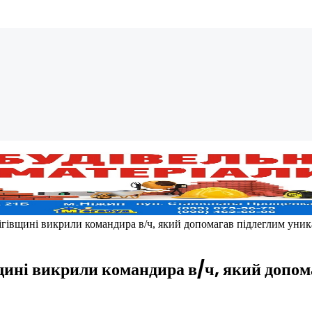
нігівщині викрили командира в/ч, який допомагав підлеглим ун
вщині викрили командира в/ч, який допо