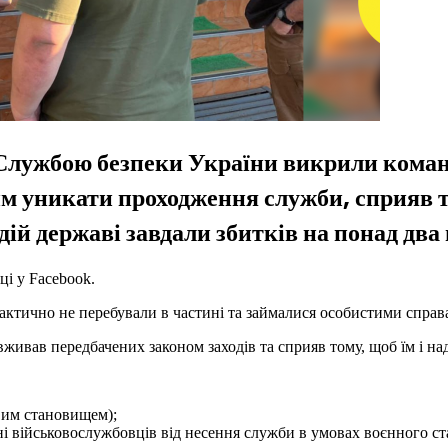
 Службою безпеки України викрили команд
м уникати проходження служби, сприяв то
дій державі завдали збитків на понад два
ці у Facebook.
фактично не перебували в частині та займалися особистими справ
вживав передбачених законом заходів та сприяв тому, щоб їм і на
вим становищем);
енні військовослужбовців від несення служби в умовах воєнного ст