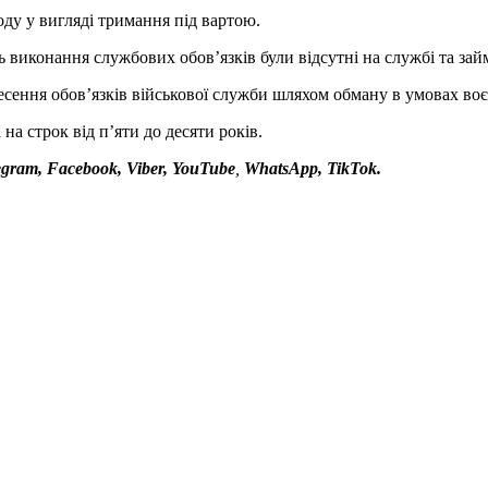
ду у вигляді тримання під вартою.
ь виконання службових обов’язків були відсутні на службі та за
д несення обов’язків військової служби шляхом обману в умовах во
на строк від п’яти до десяти років.
egram, Facebook, Viber, YouTube
,
WhatsApp, TikTok.