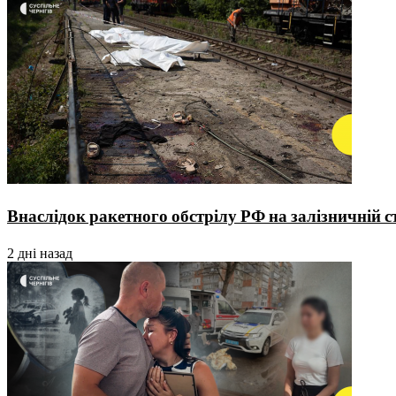
Внаслідок ракетного обстрілу РФ на залізничній с
2 дні назад