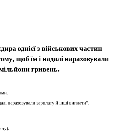
ира однієї з військових частин
му, щоб їм і надалі нараховували
 мільйони гривень.
ами.
далі нараховували зарплату й інші виплати”.
ану).