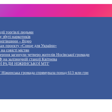
дії торгівлі людьми
 збуті наркотиків
рнігівщини – Відео
жах проєкту «Сонце для України»
на совісті містян
5 серпня загинули четверо жителів Носівської громади
 на залізничній станції Квітнева
Ї РАДИ НІЖИНСЬКОЇ МТГ
 Ніжинська громада спрямувала понад 613 млн грн