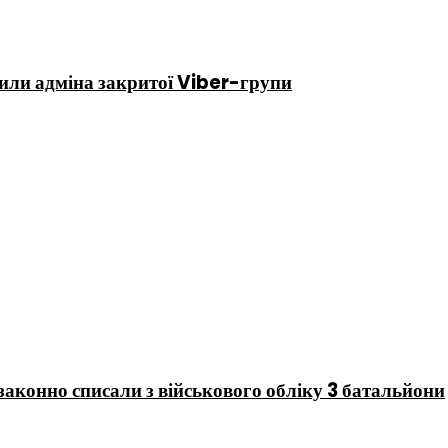
дили адміна закритої Viber-групи
аконно списали з військового обліку 3 батальйони