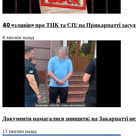
40 «зливів» про ТЦК та СП: на Прикарпатті засу
8 хвилин назад
Документи намагалися знищити: на Закарпатті нез
13 хвилин назад