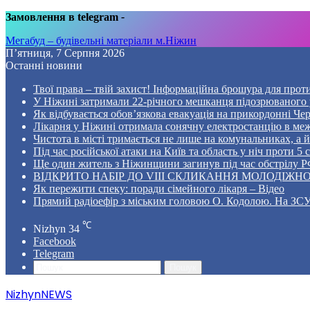
Замовлення в telegram
-
Мегабуд – будівельні матеріали м.Ніжин
П’ятниця, 7 Серпня 2026
Останні новини
Твої права – твій захист! Інформаційна брошура для проти
У Ніжині затримали 22-річного мешканця підозрюваного у
Як відбувається обов’язкова евакуація на прикордонні Че
Лікарня у Ніжині отримала сонячну електростанцію в ме
Чистота в місті тримається не лише на комунальниках, а й 
Під час російської атаки на Київ та область у ніч проти 
Ще один житель з Ніжинщини загинув під час обстрілу РФ
ВІДКРИТО НАБІР ДО VIII СКЛИКАННЯ МОЛОДІЖНО
Як пережити спеку: поради сімейного лікаря – Відео
Прямий радіоефір з міським головою О. Кодолою. На ЗСУ
℃
Nizhyn
34
Facebook
Telegram
Пошук
NizhynNEWS