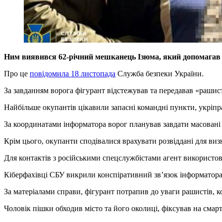
Ним виявився 62-річний мешканець Ізюма, який допомагав в
Про це
повідомила 18 листопада
Служба безпеки України.
За завданням ворога фігурант відстежував та передавав «рашис
Найбільше окупантів цікавили запасні командні пункти, укріпра
За координатами інформатора ворог планував завдати масовані
Крім цього, окупанти сподівалися врахувати розвіддані для виз
Для контактів з російськими спецслужбістами агент використов
Кіберфахівці СБУ викрили конспіративний зв’язок інформатора 
За матеріалами справи, фігурант потрапив до уваги рашистів, к
Чоловік пішки обходив місто та його околиці, фіксував на смар