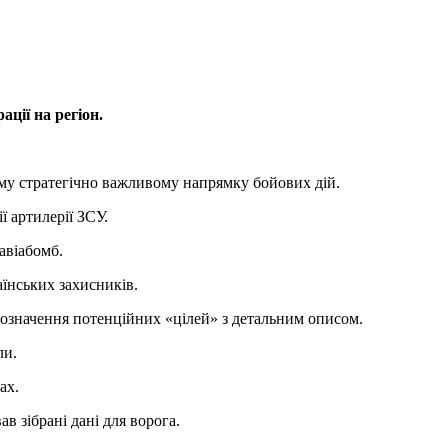
ції на регіон.
ому стратегічно важливому напрямку бойових дій.
ї артилерії ЗСУ.
авіабомб.
аїнських захисників.
позначення потенційних «цілей» з детальним описом.
ли.
ах.
в зібрані дані для ворога.