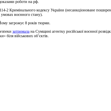
доказами роботи на рф.
т. 114-2 Кримінального кодексу України (несанкціоноване пошир
 умовах воєнного стану).
Йому загрожує 8 років тюрми.
безпеки
затримала
на Сумщині агентку російської воєнної розвідк
и» біля військових об’єктів.