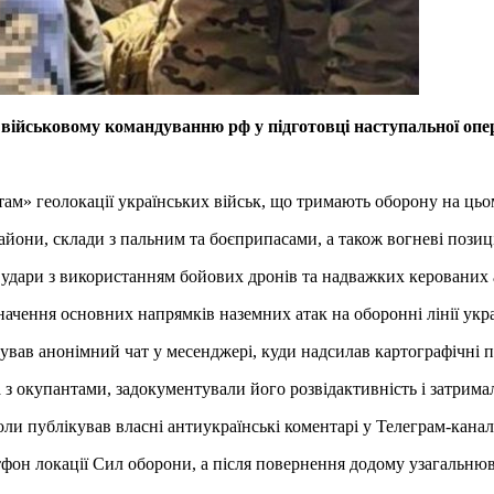
ійськовому командуванню рф у підготовці наступальної опера
там» геолокації українських військ, що тримають оборону на ць
йони, склади з пальним та боєприпасами, а також вогневі позиці
 удари з використанням бойових дронів та надважких керованих 
начення основних напрямків наземних атак на оборонні лінії укр
ував анонімний чат у месенджері, куди надсилав картографічні 
з окупантами, задокументували його розвідактивність і затрима
оли публікував власні антиукраїнські коментарі у Телеграм-канал
тфон локації Сил оборони, а після повернення додому узагальнюва