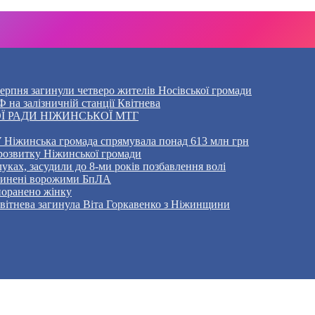
5 серпня загинули четверо жителів Носівської громади
 на залізничній станції Квітнева
Ї РАДИ НІЖИНСЬКОЇ МТГ
 Ніжинська громада спрямувала понад 613 млн грн
розвитку Ніжинської громади
уках, засудили до 8-ми років позбавлення волі
ичинені ворожими БпЛА
 поранено жінку
Квітнева загинула Віта Горкавенко з Ніжинщини