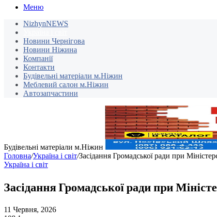
Меню
NizhynNEWS
Україна і світ
Новини Чернігова
Новини Ніжина
Компанії
Контакти
Будівельні матеріали м.Ніжин
Меблевий салон м.Ніжин
Автозапчастини
Будівельні матеріали м.Ніжин
Головна
/
Україна і світ
/
Засідання Громадської ради при Міністерс
Україна і світ
Засідання Громадської ради при Міністер
11 Червня, 2026