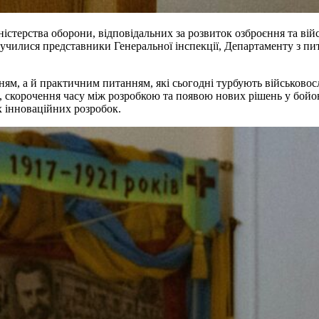
істерства оборони, відповідальних за розвиток озброєння та війс
училися представники Генеральної інспекції, Департаменту з пит
нням, а й практичним питанням, які сьогодні турбують військово
 скорочення часу між розробкою та появою нових рішень у бойов
х інноваційних розробок.