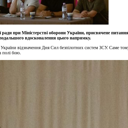
ї ради при Міністерстві оборони України, присвячене питання
подальшого вдосконалення цього напрямку.
ї України відзначення Дня Сил безпілотних систем ЗСУ. Саме том
а полі бою.