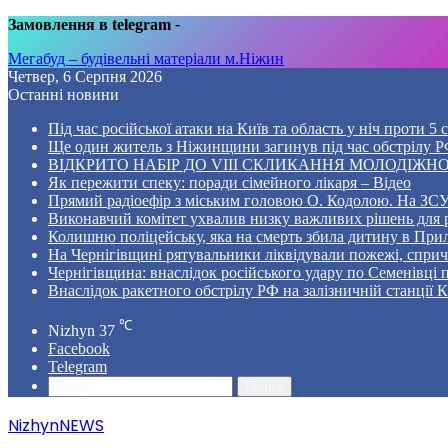
Замовлення в telegram
-
Мегабуд – будівельні матеріали м.Ніжин
Четвер, 6 Серпня 2026
Останні новини
Під час російської атаки на Київ та область у ніч проти 
Ще один житель з Ніжинщини загинув під час обстрілу РФ
ВІДКРИТО НАБІР ДО VIII СКЛИКАННЯ МОЛОДІЖНО
Як пережити спеку: поради сімейного лікаря – Відео
Прямий радіоефір з міським головою О. Кодолою. На ЗСУ
Виконавчий комітет ухвалив низку важливих рішень для 
Колишню поліцейську, яка на смерть збила дитину в Прил
На Чернігівщині рятувальники ліквідували пожежі, спр
Чернігівщина: внаслідок російського удару по Семенівці
Внаслідок ракетного обстрілу РФ на залізничній станції 
℃
Nizhyn
37
Facebook
Telegram
Пошук
NizhynNEWS