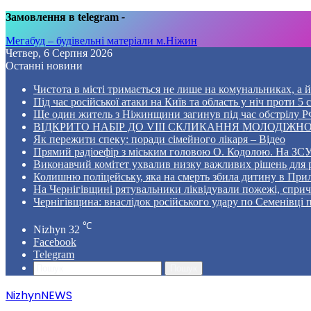
Замовлення в telegram
-
Мегабуд – будівельні матеріали м.Ніжин
Четвер, 6 Серпня 2026
Останні новини
Чистота в місті тримається не лише на комунальниках, а й 
Під час російської атаки на Київ та область у ніч проти 
Ще один житель з Ніжинщини загинув під час обстрілу РФ
ВІДКРИТО НАБІР ДО VIII СКЛИКАННЯ МОЛОДІЖНО
Як пережити спеку: поради сімейного лікаря – Відео
Прямий радіоефір з міським головою О. Кодолою. На ЗСУ
Виконавчий комітет ухвалив низку важливих рішень для 
Колишню поліцейську, яка на смерть збила дитину в Прил
На Чернігівщині рятувальники ліквідували пожежі, спр
Чернігівщина: внаслідок російського удару по Семенівці
℃
Nizhyn
32
Facebook
Telegram
Пошук
NizhynNEWS