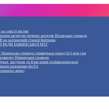
на совісті містян
5 серпня загинули четверо жителів Носівської громади
 на залізничній станції Квітнева
Ї РАДИ НІЖИНСЬКОЇ МТГ
 Ніжинська громада спрямувала понад 613 млн грн
розвитку Ніжинської громади
уках, засудили до 8-ми років позбавлення волі
ичинені ворожими БпЛА
 поранено жінку