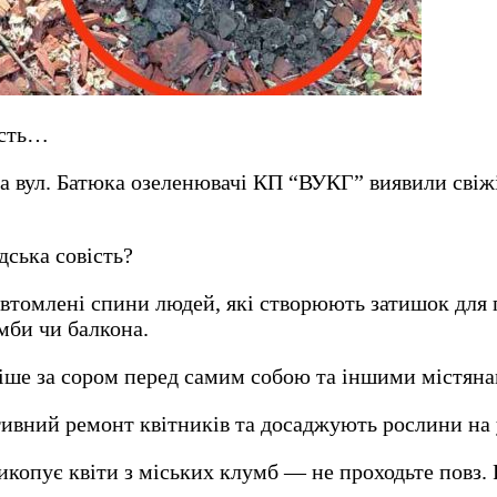
ість…
та вул. Батюка озеленювачі КП “ВУКГ” виявили свіж
дська совість?
втомлені спини людей, які створюють затишок для г
мби чи балкона.
іше за сором перед самим собою та іншими містян
ивний ремонт квітників та досаджують рослини на у
викопує квіти з міських клумб — не проходьте повз.