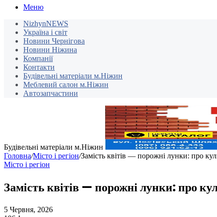
Меню
NizhynNEWS
Україна і світ
Новини Чернігова
Новини Ніжина
Компанії
Контакти
Будівельні матеріали м.Ніжин
Меблевий салон м.Ніжин
Автозапчастини
Будівельні матеріали м.Ніжин
Головна
/
Місто і регіон
/
Замість квітів — порожні лунки: про кул
Місто і регіон
Замість квітів — порожні лунки: про кул
5 Червня, 2026