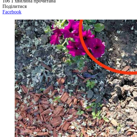
106
1 хвилина прочитана
Поділитися
Facebook