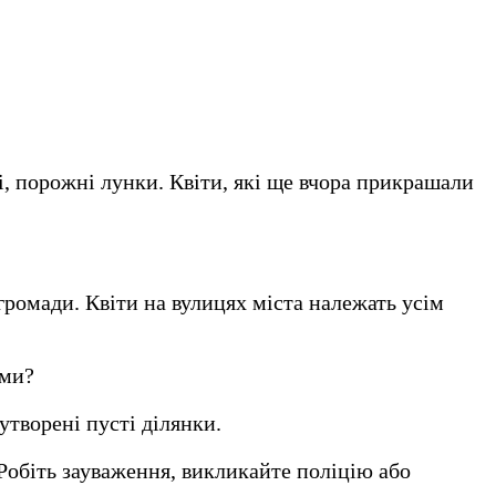
і, порожні лунки. Квіти, які ще вчора прикрашали
ромади. Квіти на вулицях міста належать усім
ами?
творені пусті ділянки.
 Робіть зауваження, викликайте поліцію або