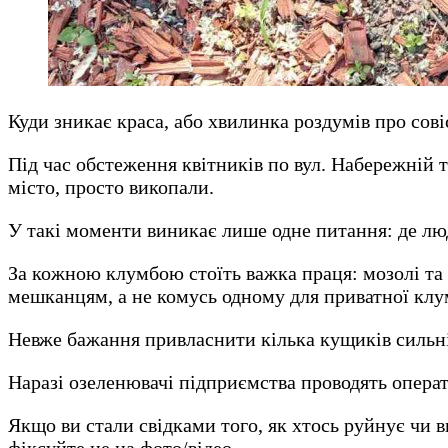
Куди зникає краса, або хвилинка роздумів про сов
Під час обстеження квітників по вул. Набережній 
місто, просто викопали.
У такі моменти виникає лише одне питання: де лю
За кожною клумбою стоїть важка праця: мозолі та 
мешканцям, а не комусь одному для приватної клу
Невже бажання привласнити кілька кущиків сильн
Наразі озеленювачі підприємства проводять операт
Якщо ви стали свідками того, як хтось руйнує чи 