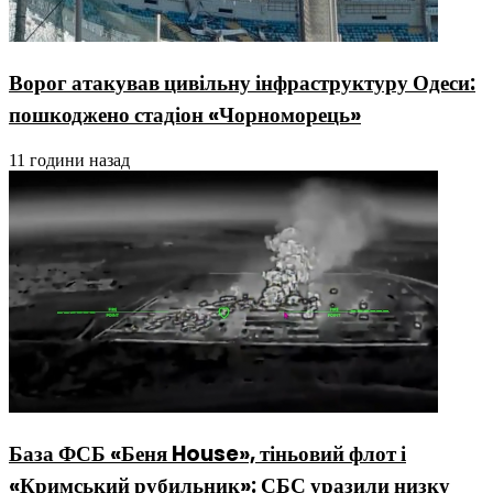
Ворог атакував цивільну інфраструктуру Одеси:
пошкоджено стадіон «Чорноморець»
11 години назад
База ФСБ «Беня House», тіньовий флот і
«Кримський рубильник»: СБС уразили низку