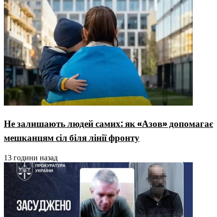
Не залишають людей самих: як «Азов» допомагає
мешканцям сіл біля лінії фронту
13 години назад