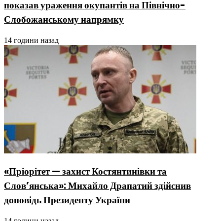
показав ураження окупантів на Північно-
Слобожанському напрямку
14 години назад
«Пріорітет — захист Костянтинівки та
Слов’янська»: Михайло Драпатий здійснив
доповідь Президенту України
14 години назад