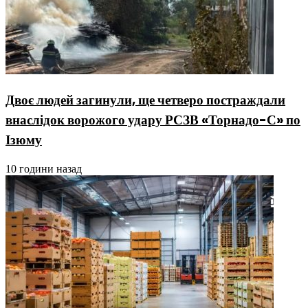
Двоє людей загинули, ще четверо постраждали
внаслідок ворожого удару РСЗВ «Торнадо-С» по
Ізюму
10 години назад