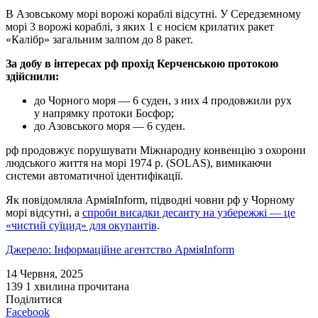
В Азовському морі ворожі кораблі відсутні. У Середземному
морі 3 ворожі кораблі, з яких 1 є носієм крилатих ракет
«Калібр» загальним залпом до 8 ракет.
За добу в інтересах рф прохід Керченською протокою
здійснили:
до Чорного моря — 6 суден, з них 4 продовжили рух
у напрямку протоки Босфор;
до Азовського моря — 6 суден.
рф продовжує порушувати Міжнародну конвенцію з охорони
людського життя на морі 1974 р. (SOLAS), вимикаючи
системи автоматичної ідентифікації.
Як повідомляла АрміяInform, підводні човни рф у Чорному
морі відсутні, а
спроби висадки десанту на узбережжі — це
«чистий суїцид» для окупантів
.
Джерело: Інформаційне агентство АрміяInform
14 Червня, 2025
139
1 хвилина прочитана
Поділитися
Facebook