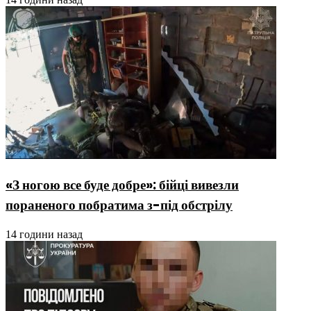
«З ногою все буде добре»: бійці вивезли
пораненого побратима з-під обстрілу
14 години назад