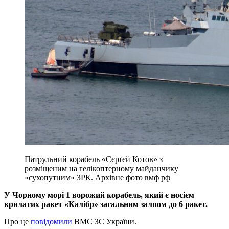
Патрульний корабель «Сєрґєй Котов» з
розміщеним на гелікоптерному майданчику
«сухопутним» ЗРК. Архівне фото вмф рф
У Чорному морі 1 ворожий корабель, який є носієм
крилатих ракет «Калібр» загальним залпом до 6 ракет.
Про це
повідомили
ВМС ЗС України.