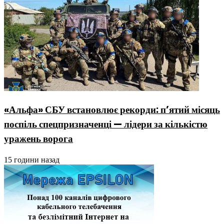
«Альфа» СБУ встановлює рекорди: п’ятий місяць
поспіль спецпризначенці — лідери за кількістю
уражень ворога
15 години назад