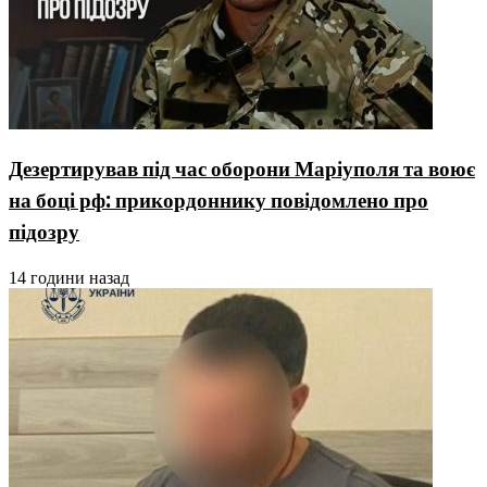
Дезертирував під час оборони Маріуполя та воює
на боці рф: прикордоннику повідомлено про
підозру
14 години назад