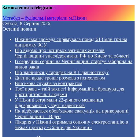
Замовлення в telegram
-
Мегабуд – будівельні матеріали м.Ніжин
Субота, 8 Серпня 2026
Останні новини
Ніжинська громада спрямувала понад 613 млн грн на
підтримку ЗСУ
Що відомо про чотирьох загиблих жителів
Чернігівщини унаслідок атаки РФ по Києву та області
Із середини серпня на Чернігівщині стартує заборона на
вилов раків
Що змінилося у тарифах на КТ-діагностику?
Дитина краде гроші: розмова з психологом
Військова служба за контрактом
Твої права – твій захист! Інформаційна брошура для
протидії торгівлі людьми
У Ніжині затримали 22-річного мешканця
підозрюваного у збуті наркотиків
Як відбувається обов’язкова евакуація на прикордонні
Чернігівщини – Відео
Лікарня у Ніжині отримала сонячну електростанцію в
межах проєкту «Сонце для України»