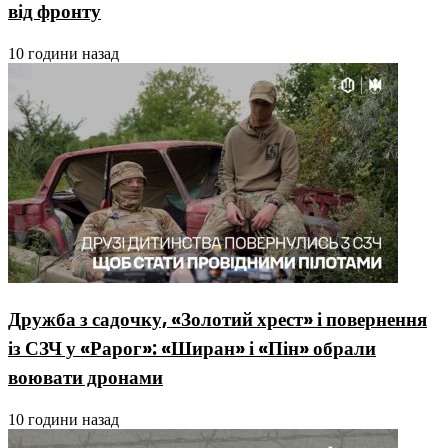
від фронту
10 години назад
Дружба з садочку, «Золотий хрест» і повернення
із СЗЧ у «Рарог»: «Ширан» і «Пін» обрали
воювати дронами
10 години назад