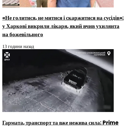
«Не голитися, не митися і скаржитися на сусідів»:
у Харкові викрили лікаря, який вчив ухилянта
на божевільного
13 години назад
Гармата, транспорт та вже нежива сила: Prime