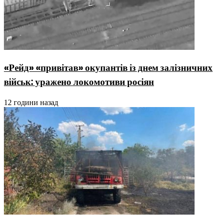
«Рейд» «привітав» окупантів із днем залізничних
військ: уражено локомотиви росіян
12 години назад