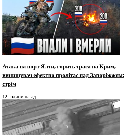
Атака на порт Ялти, горить траса на Крим,
винищувач ефектно пролітає над Запоріжжям:
стрім
12 години назад