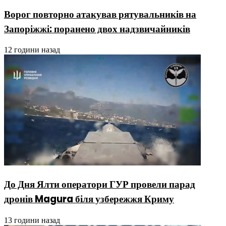
Ворог повторно атакував рятувальників на
Запоріжжі: поранено двох надзвичайників
12 години назад
До Дня Ялти оператори ГУР провели парад
дронів Magura біля узбережжя Криму
13 години назад