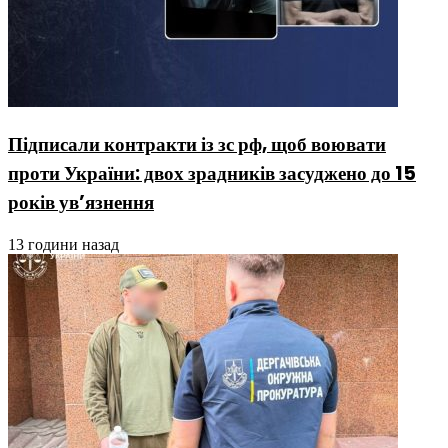
Підписали контракти із зс рф, щоб воювати
проти України: двох зрадників засуджено до 15
років ув’язнення
13 години назад