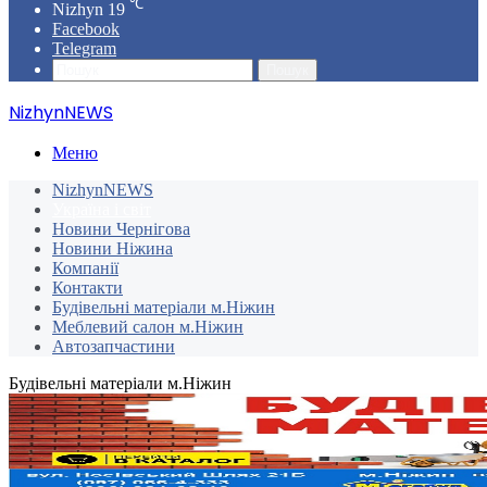
℃
Nizhyn
19
Facebook
Telegram
Пошук
NizhynNEWS
Меню
NizhynNEWS
Україна і світ
Новини Чернігова
Новини Ніжина
Компанії
Контакти
Будівельні матеріали м.Ніжин
Меблевий салон м.Ніжин
Автозапчастини
Будівельні матеріали м.Ніжин