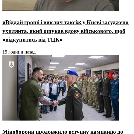
«Віддай гроші і виклич таксі»: у Києві засуджено
ухилянта, який ошукав вдову військового, щоб
«відкупитись від ТЦК»
15 години назад
Міноборони продовжило вступну кампанію до