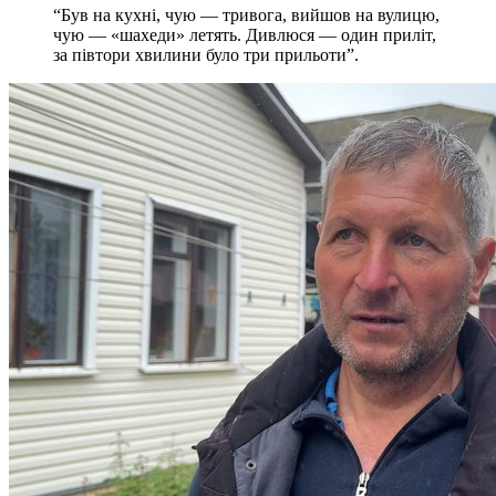
“Був на кухні, чую — тривога, вийшов на вулицю,
чую — «шахеди» летять. Дивлюся — один приліт,
за півтори хвилини було три прильоти”.