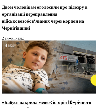
Двом чоловікам оголосили про підозру в
організації переправлення
військовозобовʼязаних через кордон на
Чернігівщині
2 тижні назад
«Бабуся накрила мене»: історія 10-річного