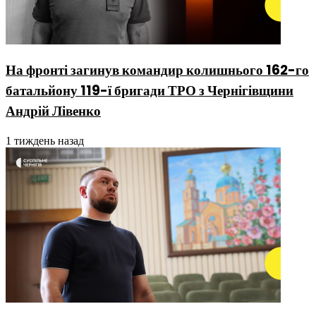
На фронті загинув командир колишнього 162-го
батальйону 119-ї бригади ТРО з Чернігівщини
Андрій Лівенко
1 тиждень назад