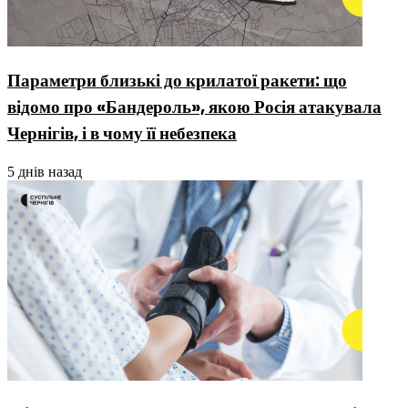
Параметри близькі до крилатої ракети: що
відомо про «Бандероль», якою Росія атакувала
Чернігів, і в чому її небезпека
5 днів назад