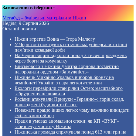
Замовлення в telegram
-
Мегабуд – будівельні матеріали м.Ніжин
Неділя, 9 Серпня 2026
Останні новини
Ніжин втратив Воїна — Ігора Малюгу
У Чернігові показують гетьманські універсали та інші
пам’ятки козацької доби
На Чернігівщині відкрили понад 3 тисячі проваджень
через борги за комуналку
Військового з Ніжина Дмитра Горнова посмертно
нагородили орденом «За мужність»
Ніжинець Михайло Уральов виборов бронзу на
чемпіонаті України з пара легкої атлетики
Екологи перевірили стан річки Остер: масштабного
забруднення не виявили
Росіяни атакували Прилуки «Геранню»: горів склад,
пошкоджені будинки та бізнес
Поважати працю інших легко: чому важливо викидати
сміття в контейнер
Праця в умовах аномальної спеки: як КП «ВУКГ»
забезпечує чистоту Ніжина
Ніжинська громада спрямувала понад 613 млн грн на