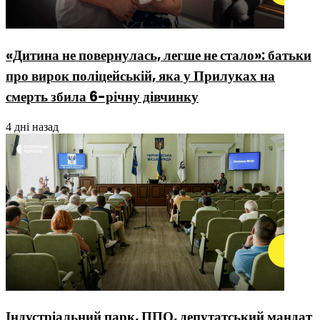
«Дитина не повернулась, легше не стало»: батьки
про вирок поліцейській, яка у Прилуках на
смерть збила 6-річну дівчинку
4 дні назад
Індустріальний парк, ППО, депутатський мандат