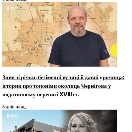
Зниклі річки, безіменні вулиці й давні урочища:
історик про топоніми околиць Чернігова у
податковому переписі XVIII ст.
6 днів назад