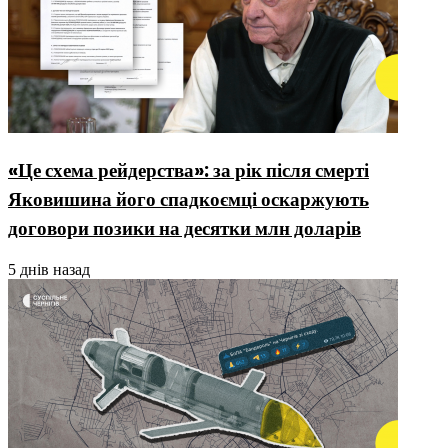
«Це схема рейдерства»: за рік після смерті
Яковишина його спадкоємці оскаржують
договори позики на десятки млн доларів
5 днів назад