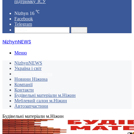
підтримку ЗСУ
℃
Nizhyn
16
Facebook
Telegram
Пошук
NizhynNEWS
Меню
NizhynNEWS
Україна і світ
Новини Чернігова
Новини Ніжина
Компанії
Контакти
Будівельні матеріали м.Ніжин
Меблевий салон м.Ніжин
Автозапчастини
Будівельні матеріали м.Ніжин