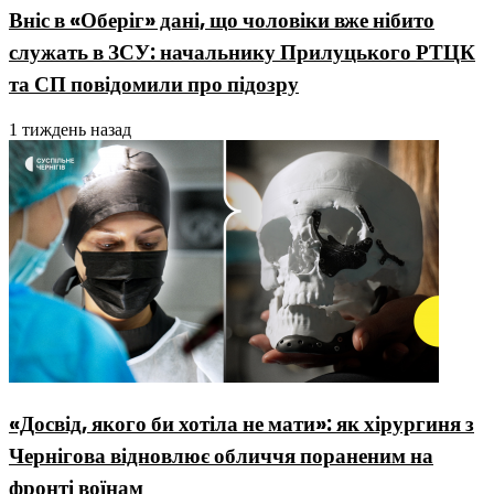
Вніс в «Оберіг» дані, що чоловіки вже нібито
служать в ЗСУ: начальнику Прилуцького РТЦК
та СП повідомили про підозру
1 тиждень назад
«Досвід, якого би хотіла не мати»: як хірургиня з
Чернігова відновлює обличчя пораненим на
фронті воїнам