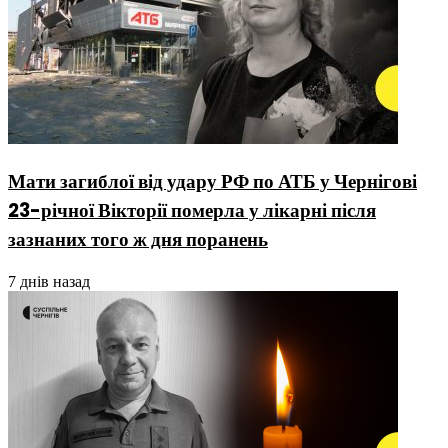
Мати загиблої від удару РФ по АТБ у Чернігові
23-річної Вікторії померла у лікарні після
зазнаних того ж дня поранень
7 днів назад