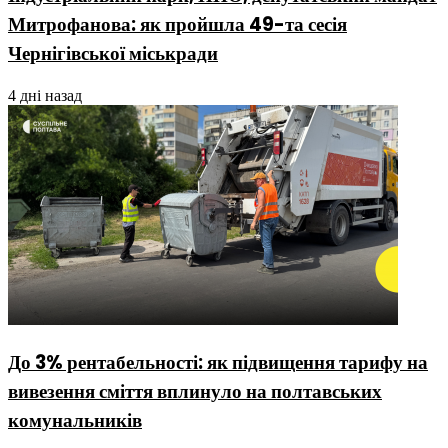
Митрофанова: як пройшла 49-та сесія
Чернігівської міськради
4 дні назад
До 3% рентабельності: як підвищення тарифу на
вивезення сміття вплинуло на полтавських
комунальників