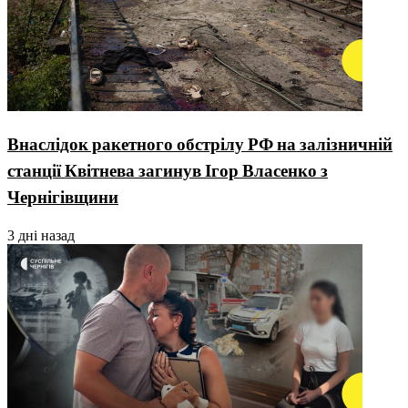
Внаслідок ракетного обстрілу РФ на залізничній
станції Квітнева загинув Ігор Власенко з
Чернігівщини
3 дні назад