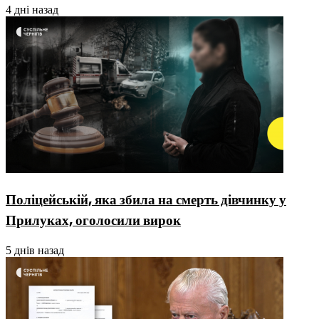
4 дні назад
Поліцейській, яка збила на смерть дівчинку у
Прилуках, оголосили вирок
5 днів назад