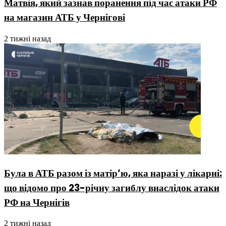
Матвія, який зазнав поранення під час атаки РФ
на магазин АТБ у Чернігові
2 тижні назад
Була в АТБ разом із матір’ю, яка наразі у лікарні:
що відомо про 23-річну загиблу внаслідок атаки
РФ на Чернігів
2 тижні назад