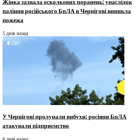
Жінка зазнала осколкових поранень: унаслідок
падіння російського БпЛА в Чернігові виникла
пожежа
5 днів назад
У Чернігові пролунали вибухи: росіяни БпЛА
атакували підприємство
6 днів назад