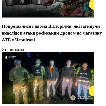
Попрощалися з двома Вікторіями, які загинули
внаслідок атаки російським дроном по магазину
АТБ у Чернігові
2 тижні назад