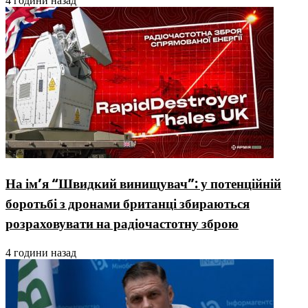
4 години назад
На ім’я “Швидкий винищувач”: у потенційній
боротьбі з дронами британці збираються
розраховувати на радіочастотну зброю
4 години назад