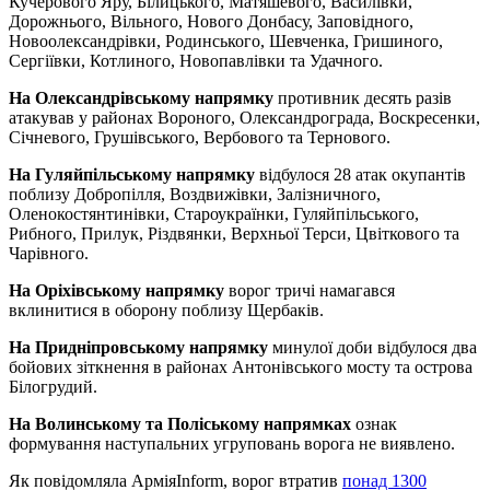
Кучерового Яру, Білицького, Матяшевого, Василівки,
Дорожнього, Вільного, Нового Донбасу, Заповідного,
Новоолександрівки, Родинського, Шевченка, Гришиного,
Сергіївки, Котлиного, Новопавлівки та Удачного.
На Олександрівському напрямку
противник десять разів
атакував у районах Вороного, Олександрограда, Воскресенки,
Січневого, Грушівського, Вербового та Тернового.
На Гуляйпільському напрямку
відбулося 28 атак окупантів
поблизу Добропілля, Воздвижівки, Залізничного,
Оленокостянтинівки, Староукраїнки, Гуляйпільського,
Рибного, Прилук, Різдвянки, Верхньої Терси, Цвіткового та
Чарівного.
На Оріхівському напрямку
ворог тричі намагався
вклинитися в оборону поблизу Щербаків.
На Придніпровському напрямку
минулої доби відбулося два
бойових зіткнення в районах Антонівського мосту та острова
Білогрудий.
На Волинському та Поліському напрямках
ознак
формування наступальних угруповань ворога не виявлено.
Як повідомляла АрміяInform, ворог втратив
понад 1300