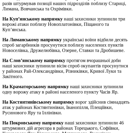
разів штурмував позиції наших підрозділів поблизу Стариці,
Лимана, Вовчанська та Охрімівки.
На Куп’янському напрямку
наші захисники зупинили три
ворожі атаки поблизу Новоплатонівки, Піщаного та
Куп’янська.
На Лиманському напрямку
українські воїни відбили десять
спроб загарбників просунутися поблизу населених пунктів
Новоселівка, Дружелюбівка, Озерне, Ставки та Дробишеве.
На Слов’янському напрямку
протягом вчорашньої доби
наші захисники зупинили вісім спроб окупантів просунутися
у районах Рай-Олександрівки, Різниківки, Кривої Луки та
Закітного.
На Краматорському напрямку
наші захисники зупинили
одну ворожу атаку в районі населеного пункту Часів Яр.
На Костянтинівському напрямку
ворог здійснив сімнадцять
атак у районах Костянтинівки, Іванопілля, Плещіївки,
Русинового Яру та Іллінівки.
На Покровському напрямку
наші захисники зупинили 46
штурмових дій агресора в районах Торецького, Софіївки,