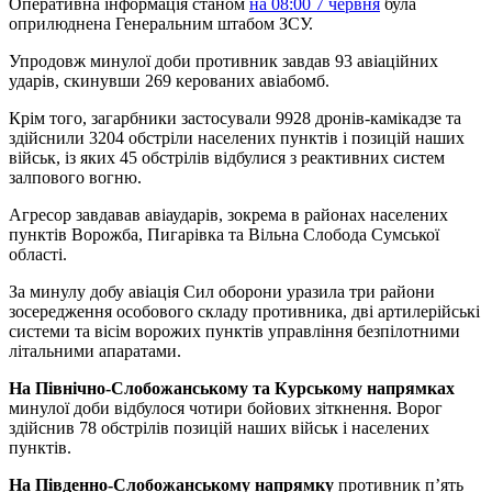
Оперативна інформація станом
на 08:00 7 червня
була
оприлюднена Генеральним штабом ЗСУ.
Упродовж минулої доби противник завдав 93 авіаційних
ударів, скинувши 269 керованих авіабомб.
Крім того, загарбники застосували 9928 дронів-камікадзе та
здійснили 3204 обстріли населених пунктів і позицій наших
військ, із яких 45 обстрілів відбулися з реактивних систем
залпового вогню.
Агресор завдавав авіаударів, зокрема в районах населених
пунктів Ворожба, Пигарівка та Вільна Слобода Сумської
області.
За минулу добу авіація Сил оборони уразила три райони
зосередження особового складу противника, дві артилерійські
системи та вісім ворожих пунктів управління безпілотними
літальними апаратами.
На Північно-Слобожанському та Курському напрямках
минулої доби відбулося чотири бойових зіткнення. Ворог
здійснив 78 обстрілів позицій наших військ і населених
пунктів.
На Південно-Слобожанському напрямку
противник п’ять