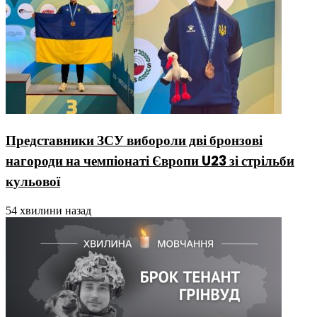
Представники ЗСУ вибороли дві бронзові
нагороди на чемпіонаті Європи U23 зі стрільби
кульової
54 хвилини назад