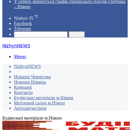
У серпні змінюється графік приміських поїздів Гребінка
– Ніжин
℃
Nizhyn
35
Facebook
Telegram
Пошук
NizhynNEWS
Меню
NizhynNEWS
Україна і світ
Новини Чернігова
Новини Ніжина
Компанії
Контакти
Будівельні матеріали м.Ніжин
Меблевий салон м.Ніжин
Автозапчастини
Будівельні матеріали м.Ніжин