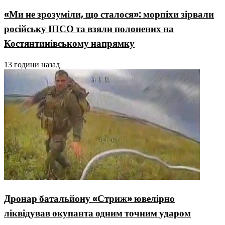
«Ми не зрозуміли, що сталося»: морпіхи зірвали
російську ІПСО та взяли полонених на
Костянтинівському напрямку
13 години назад
Дронар батальйону «Стриж» ювелірно
ліквідував окупанта одним точним ударом