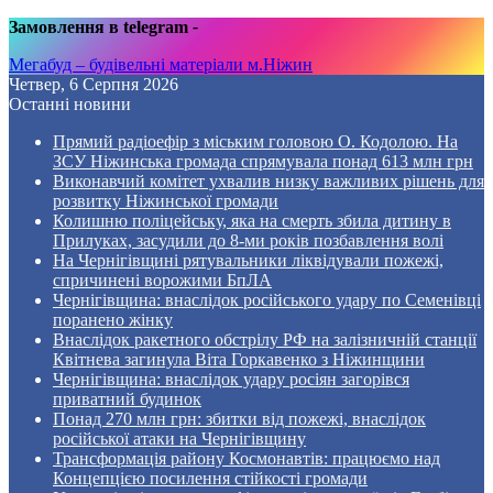
Замовлення в telegram
-
Мегабуд – будівельні матеріали м.Ніжин
Четвер, 6 Серпня 2026
Останні новини
Прямий радіоефір з міським головою О. Кодолою. На
ЗСУ Ніжинська громада спрямувала понад 613 млн грн
Виконавчий комітет ухвалив низку важливих рішень для
розвитку Ніжинської громади
Колишню поліцейську, яка на смерть збила дитину в
Прилуках, засудили до 8-ми років позбавлення волі
На Чернігівщині рятувальники ліквідували пожежі,
спричинені ворожими БпЛА
Чернігівщина: внаслідок російського удару по Семенівці
поранено жінку
Внаслідок ракетного обстрілу РФ на залізничній станції
Квітнева загинула Віта Горкавенко з Ніжинщини
Чернігівщина: внаслідок удару росіян загорівся
приватний будинок
Понад 270 млн грн: збитки від пожежі, внаслідок
російської атаки на Чернігівщину
Трансформація району Космонавтів: працюємо над
Концепцією посилення стійкості громади