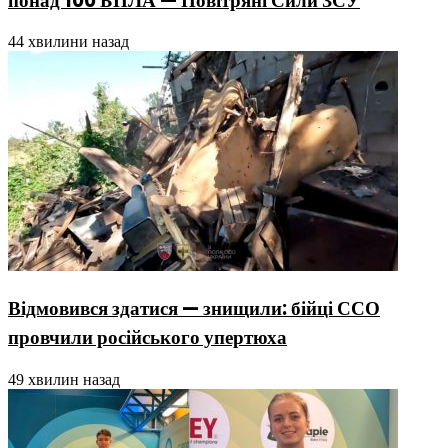
понад 100 БПЛА — Повітряні Сили ЗСУ
44 хвилини назад
Відмовився здатися — знищили: бійці ССО
провчили російського упертюха
49 хвилин назад