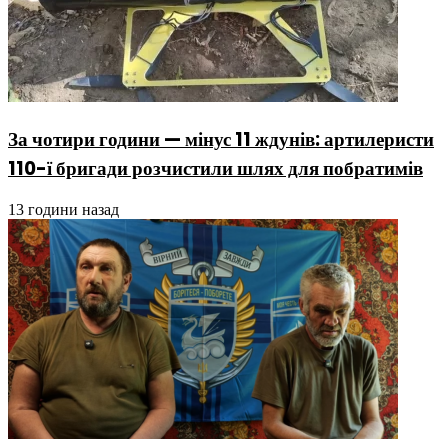
За чотири години — мінус 11 ждунів: артилеристи
110-ї бригади розчистили шлях для побратимів
13 години назад