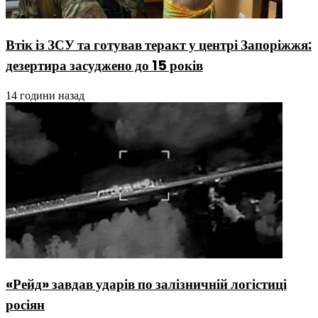
Втік із ЗСУ та готував теракт у центрі Запоріжжя:
дезертира засуджено до 15 років
14 години назад
«Рейд» завдав ударів по залізничній логістиці
росіян