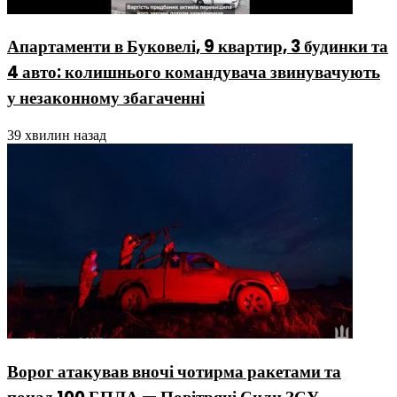
Апартаменти в Буковелі, 9 квартир, 3 будинки та
4 авто: колишнього командувача звинувачують
у незаконному збагаченні
39 хвилин назад
Ворог атакував вночі чотирма ракетами та