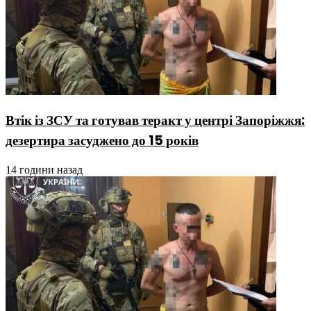
Втік із ЗСУ та готував теракт у центрі Запоріжжя:
дезертира засуджено до 15 років
14 години назад