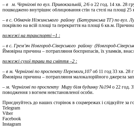
– в м. Чернігові по вул. Привокзальній, 2/6
о 22 год. 14 хв. 28 
пошкоджено внутрішнє облицювання стін та стелі на площі 25 
– в
с. Обмачів
Ніжинського
району (Батуринська ТГ) по вул. Лу
покрівлю на всій площі та перекриття на площі 6 кв.м. Причин
пожежі на транспорті
–
1 :
– в с. Грем
’
яч Новгород-Сіверського району (Новгород-Сіверськ
Ймовірна причина – потрапляння боєприпасів, їх уламків, внас
пожежі сухої трави та сміття –2 :
– в м. Чернігові по проспекту Перемоги,107
об 11 год 33 хв. 28
Ймовірна причина – потрапляння малокалорійного джерела зап
–
м. Чернігові по проспекту Миру біля будинку №194
о 22 год. 
поводження з вогнем невстановленої особи.
Приєднуйтесь до наших сторінок в соцмережах і слідкуйте за 
Telegram
Viber
Facebook
Instagram