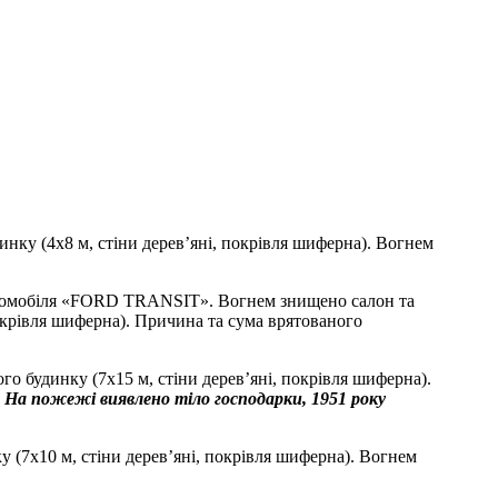
динку (4х8 м, стіни дерев’яні, покрівля шиферна). Вогнем
автомобіля «FORD TRANSIT». Вогнем знищено салон та
окрівля шиферна). Причина та сума врятованого
го будинку (7х15 м, стіни дерев’яні, покрівля шиферна).
.
На пожежі виявлено тіло господарки, 1951 року
у (7х10 м, стіни дерев’яні, покрівля шиферна). Вогнем