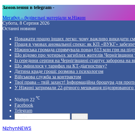
Замовлення в telegram
-
Мегабуд – будівельні матеріали м.Ніжин
Субота, 8 Серпня 2026
Останні новини
Поважати працю інших легко: чому важливо викидати смі
Праця в умовах аномальної спеки: як КП «ВУКГ» забезпе
Ніжинська громада спрямувала понад 613 млн грн на пі
Що відомо про чотирьох загиблих жителів Чернігівщини у
Із середини серпня на Чернігівщині стартує заборона на в
Що змінилося у тарифах на КТ-діагностику?
Дитина краде гроші: розмова з психологом
Військова служба за контрактом
Твої права – твій захист! Інформаційна брошура для проти
У Ніжині затримали 22-річного мешканця підозрюваного у
℃
Nizhyn
22
Facebook
Telegram
Пошук
NizhynNEWS