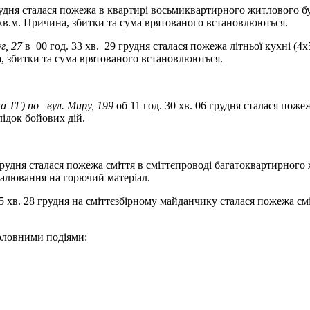
грудня сталася пожежа в квартирі восьмиквартирного житлового 
кв.м. Причина, збитки та сума врятованого встановлюються.
г, 27
в 00 год. 33 хв. 29 грудня сталася пожежа літньої кухні (4
а, збитки та сума врятованого встановлюються.
а ТГ)
по
вул. Миру, 199
об 11 год. 30 хв. 06 грудня сталася пож
лідок бойових дій.
 грудня сталася пожежа сміття в сміттєпроводі багатоквартирного
алювання на горючий матеріал.
35 хв. 28 грудня на сміттєзбірному майданчику сталася пожежа с
головними подіями: