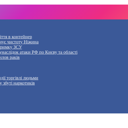
ття в контейнер
чує чистоту Ніжина
дтримку ЗСУ
наслідок атаки РФ по Києву та області
илов раків
дії торгівлі людьми
 збуті наркотиків