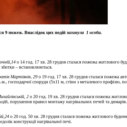
ося 9 пожеж. Внаслідок цих подій
загинула 1 особа.
сочній,14
о 14 год. 17 хв. 28 грудня сталася пожежа житлового бу
а збитки – встановлюються.
Братів Мартіянів
,
29
о 19 год. 17 хв. 28 грудня сталася пожежа 
., господарчої споруди (5х11 м, стіни з металевого профілю, п
ихайлівській,
2
о 20 год. 19 хв. 28 грудня сталася пожежа житлово
кцій, порушення правил монтажу нагрівальних печей та димарів
ій,24
о 20 год. 50 хв. 28 грудня сталася пожежа житлового будинк
долік конструкції нагрівальної печі.