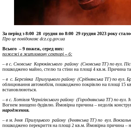
За період з 8:00 28 грудня по 8:00 29 грудня 2023 року стал
Про це повідомляє dcz.cg.gov.ua
Всього – 9 пожеж, серед них:
пожежі в житловому секторі
–
6
:
– в с. Сновське Корюківського району (Сновська ТГ) по вул. Пі
пошкоджено майно, стелю та стіни на площі 4 кв.м. Причина т
– в с. Березівка Прилуцького району (Срібнянська ТГ) по вул. 
облицювання автомобіля, пошкоджено покрівлю на площі 15 кв.м
встановлюються.
– в с. Хотівля Чернігівського району (Городнянська ТГ) по вул. М
Вогнем знищено будівлю. Ймовірна причина – недолік констру
народження.
– в м. Ічня Прилуцького району (Ічнянська ТГ) по вул. Вокзальн
пошкоджено перекриття на площі 2 кв.м. Ймовірна причина – не