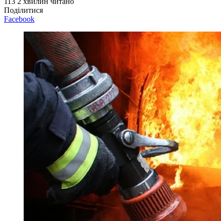
113
2 хвилин читано
Поділитися
Facebook