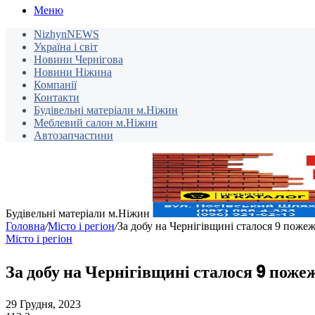
Меню
NizhynNEWS
Україна і світ
Новини Чернігова
Новини Ніжина
Компанії
Контакти
Будівельні матеріали м.Ніжин
Меблевий салон м.Ніжин
Автозапчастини
Будівельні матеріали м.Ніжин
Головна
/
Місто і регіон
/
За добу на Чернігівщині сталося 9 поже
Місто і регіон
За добу на Чернігівщині сталося 9 поже
29 Грудня, 2023