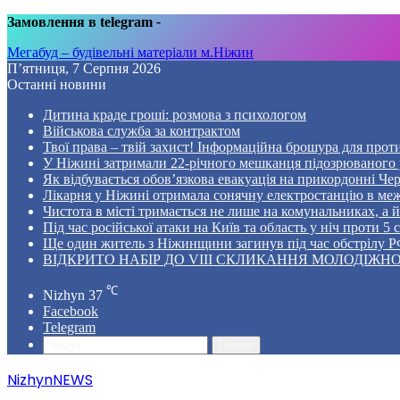
Замовлення в telegram
-
Мегабуд – будівельні матеріали м.Ніжин
П’ятниця, 7 Серпня 2026
Останні новини
Дитина краде гроші: розмова з психологом
Військова служба за контрактом
Твої права – твій захист! Інформаційна брошура для проти
У Ніжині затримали 22-річного мешканця підозрюваного у
Як відбувається обов’язкова евакуація на прикордонні Че
Лікарня у Ніжині отримала сонячну електростанцію в ме
Чистота в місті тримається не лише на комунальниках, а й 
Під час російської атаки на Київ та область у ніч проти 
Ще один житель з Ніжинщини загинув під час обстрілу РФ
ВІДКРИТО НАБІР ДО VIII СКЛИКАННЯ МОЛОДІЖНО
℃
Nizhyn
37
Facebook
Telegram
Пошук
NizhynNEWS