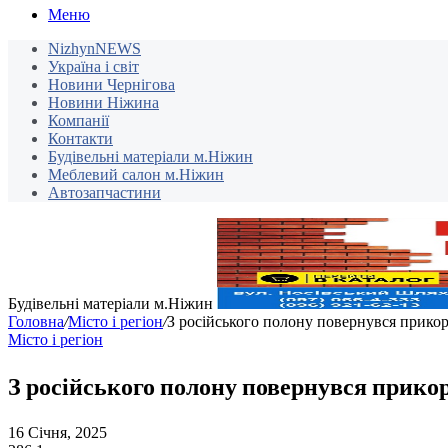
Меню
NizhynNEWS
Україна і світ
Новини Чернігова
Новини Ніжина
Компанії
Контакти
Будівельні матеріали м.Ніжин
Меблевий салон м.Ніжин
Автозапчастини
Будівельні матеріали м.Ніжин
Головна
/
Місто і регіон
/
З російського полону повернувся прико
Місто і регіон
З російського полону повернувся прико
16 Січня, 2025