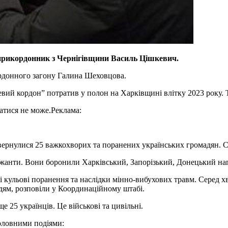
 прикордонник з Чернігівщини Василь Цішкевич.
рдонного загону Галина Шеховцова.
й кордон” потратив у полон на Харківщині влітку 2023 року. Тод
ватися не може.
Реклама:
овернулися 25 важкохворих та поранених українських громадян. С
ержанти. Вони боронили Харківський, Запорізький, Донецький на
ні кульові поранення та наслідки мінно-вибухових травм. Серед 
дям, розповіли у Координаційному штабі.
 25 українців. Це військові та цивільні.
головними подіями: