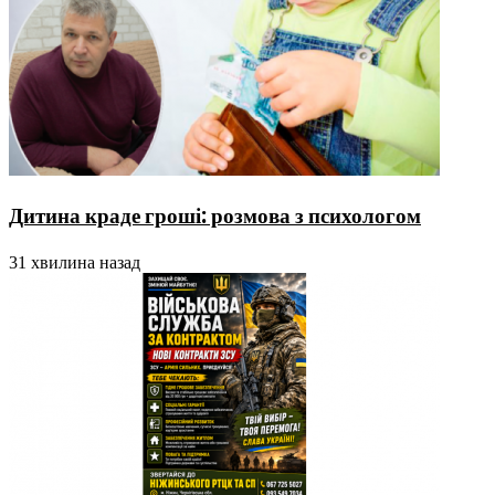
Дитина краде гроші: розмова з психологом
31 хвилина назад