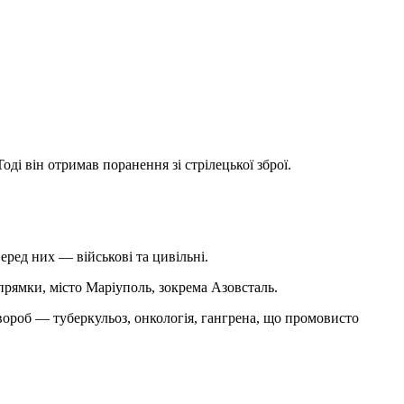
і він отримав поранення зі стрілецької зброї.
еред них — військові та цивільні.
прямки, місто Маріуполь, зокрема Азовсталь.
хвороб — туберкульоз, онкологія, гангрена, що промовисто