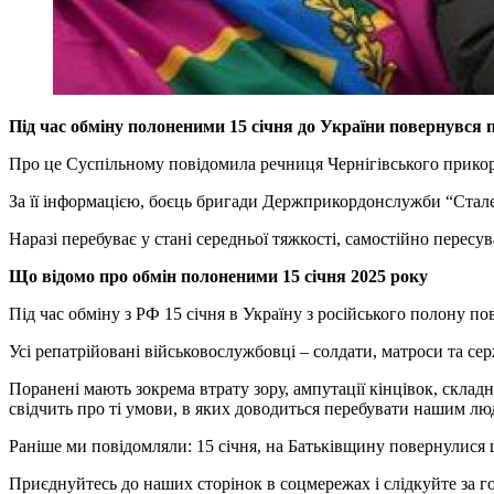
Під час обміну полоненими 15 січня до України повернувся
Про це Суспільному повідомила речниця Чернігівського прико
За її інформацією, боєць бригади Держприкордонслужби “Сталеви
Наразі перебуває у стані середньої тяжкості, самостійно пересу
Що відомо про обмін полоненими 15 січня 2025 року
Під час обміну з РФ 15 січня в Україну з російського полону п
Усі репатрійовані військовослужбовці – солдати, матроси та с
Поранені мають зокрема втрату зору, ампутації кінцівок, склад
свідчить про ті умови, в яких доводиться перебувати нашим лю
Раніше ми повідомляли: 15 січня, на Батьківщину повернулися ще
Приєднуйтесь до наших сторінок в соцмережах і слідкуйте за 