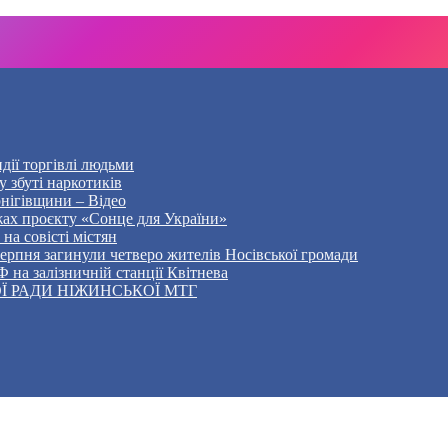
дії торгівлі людьми
 збуті наркотиків
рнігівщини – Відео
жах проєкту «Сонце для України»
на совісті містян
5 серпня загинули четверо жителів Носівської громади
 на залізничній станції Квітнева
Ї РАДИ НІЖИНСЬКОЇ МТГ