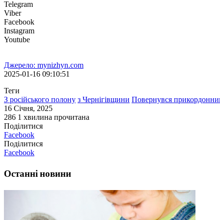
Telegram
Viber
Facebook
Instagram
Youtube
Джерело: mynizhyn.com
2025-01-16 09:10:51
Теги
З російського полону
з Чернігівщини
Повернувся прикордонни
16 Січня, 2025
286
1 хвилина прочитана
Поділитися
Facebook
Поділитися
Facebook
Останні новини