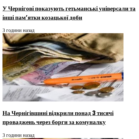
У Чернігові показують гетьманські універсали та
інші пам’ятки козацької доби
3 години назад
На Чернігівщині відкрили понад 3 тисячі
проваджень через борги за комуналку
3 години назад