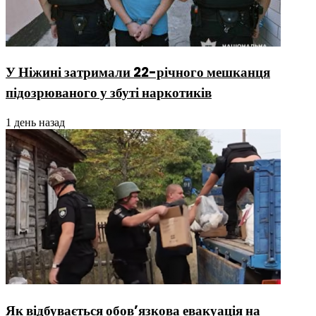
У Ніжині затримали 22-річного мешканця
підозрюваного у збуті наркотиків
1 день назад
Як відбувається обов’язкова евакуація на