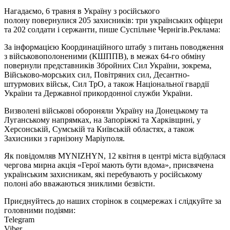
Нагадаємо, 6 травня в Україну з російського
полону повернулися 205 захисників: три українських офіцери
та 202 солдати і сержанти, пише Суспільне Чернігів.
Реклама:
За інформацією Координаційного штабу з питань поводження
з військовополоненими (КШППВ), в межах 64-го обміну
повернули представників Збройних Сил України, зокрема,
Військово-морських сил, Повітряних сил, Десантно-
штурмових військ, Сил ТрО, а також Національної гвардії
України та Державної прикордонної служби України.
Визволені військові обороняли Україну на Донецькому та
Луганському напрямках, на Запоріжжі та Харківщині, у
Херсонській, Сумській та Київській областях, а також
Захисники з гарнізону Маріуполя.
Як повідомляв MYNIZHYN, 12 квітня в центрі міста відбулася
чергова мирна акція «Герої мають бути вдома», присвячена
українським захисникам, які перебувають у російському
полоні або вважаються зниклими безвісти.
Приєднуйтесь до наших сторінок в соцмережах і слідкуйте за
головними подіями:
Telegram
Viber