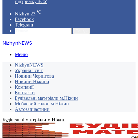
підтримку ЗСУ
℃
Nizhyn
23
Facebook
Telegram
Пошук
NizhynNEWS
Меню
NizhynNEWS
Україна і світ
Новини Чернігова
Новини Ніжина
Компанії
Контакти
Будівельні матеріали м.Ніжин
Меблевий салон м.Ніжин
Автозапчастини
Будівельні матеріали м.Ніжин