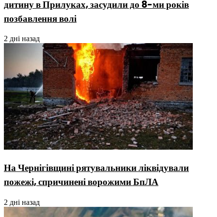
дитину в Прилуках, засудили до 8-ми років
позбавлення волі
2 дні назад
На Чернігівщині рятувальники ліквідували
пожежі, спричинені ворожими БпЛА
2 дні назад