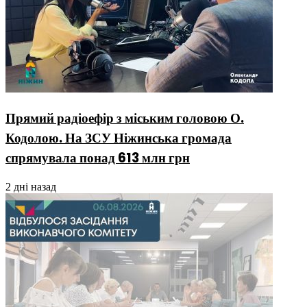
Прямий радіоефір з міським головою О.
Кодолою. На ЗСУ Ніжинська громада
спрямувала понад 613 млн грн
2 дні назад