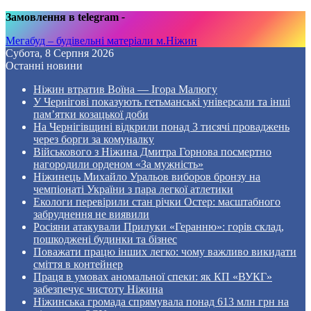
Замовлення в telegram
-
Мегабуд – будівельні матеріали м.Ніжин
Субота, 8 Серпня 2026
Останні новини
Ніжин втратив Воїна — Ігора Малюгу
У Чернігові показують гетьманські універсали та інші
пам’ятки козацької доби
На Чернігівщині відкрили понад 3 тисячі проваджень
через борги за комуналку
Військового з Ніжина Дмитра Горнова посмертно
нагородили орденом «За мужність»
Ніжинець Михайло Уральов виборов бронзу на
чемпіонаті України з пара легкої атлетики
Екологи перевірили стан річки Остер: масштабного
забруднення не виявили
Росіяни атакували Прилуки «Геранню»: горів склад,
пошкоджені будинки та бізнес
Поважати працю інших легко: чому важливо викидати
сміття в контейнер
Праця в умовах аномальної спеки: як КП «ВУКГ»
забезпечує чистоту Ніжина
Ніжинська громада спрямувала понад 613 млн грн на