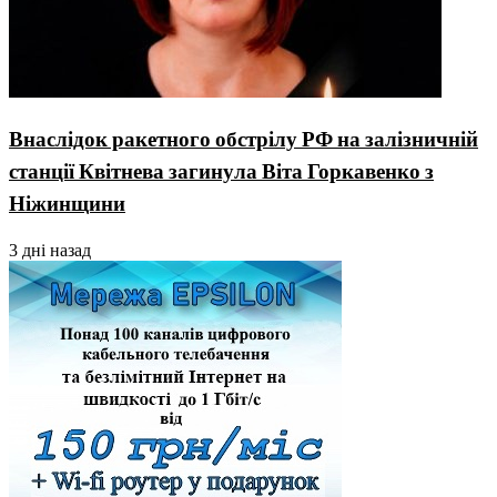
Внаслідок ракетного обстрілу РФ на залізничній
станції Квітнева загинула Віта Горкавенко з
Ніжинщини
3 дні назад