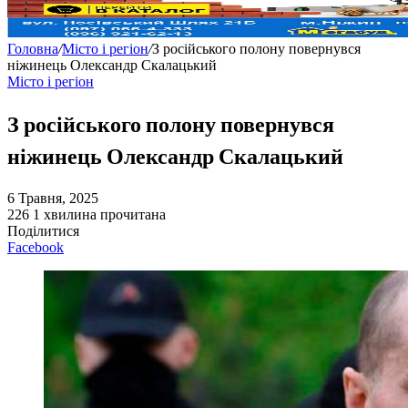
Головна
/
Місто і регіон
/
З російського полону повернувся
ніжинець Олександр Скалацький
Місто і регіон
З російського полону повернувся
ніжинець Олександр Скалацький
6 Травня, 2025
226
1 хвилина прочитана
Поділитися
Facebook