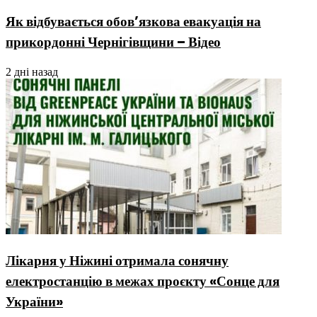
Як відбувається обов’язкова евакуація на
прикордонні Чернігівщини – Відео
2 дні назад
Лікарня у Ніжині отримала сонячну
електростанцію в межах проєкту «Сонце для
України»