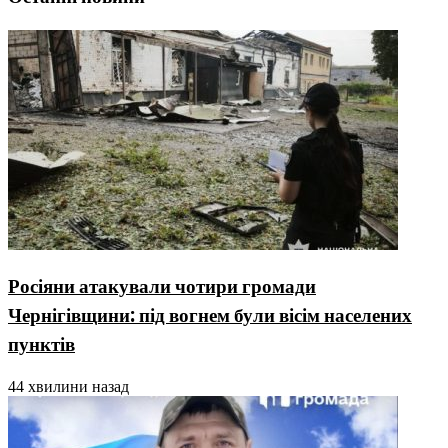
Росіяни атакували чотири громади
Чернігівщини: під вогнем були вісім населених
пунктів
44 хвилини назад