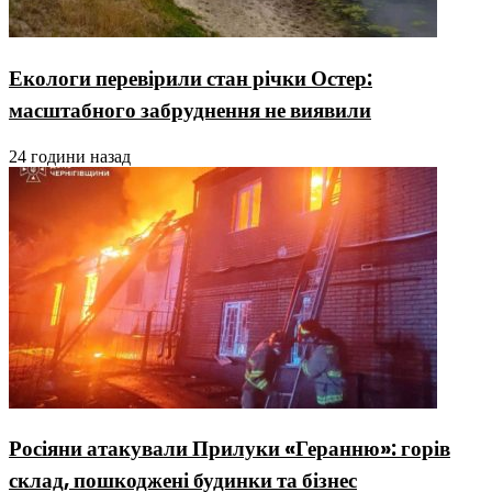
Екологи перевірили стан річки Остер:
масштабного забруднення не виявили
24 години назад
Росіяни атакували Прилуки «Геранню»: горів
склад, пошкоджені будинки та бізнес