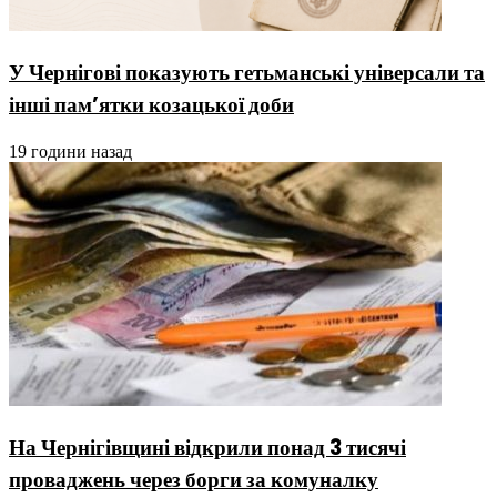
У Чернігові показують гетьманські універсали та
інші пам’ятки козацької доби
19 години назад
На Чернігівщині відкрили понад 3 тисячі
проваджень через борги за комуналку