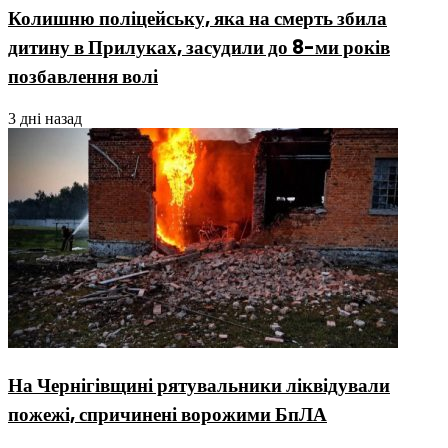
Колишню поліцейську, яка на смерть збила
дитину в Прилуках, засудили до 8-ми років
позбавлення волі
3 дні назад
На Чернігівщині рятувальники ліквідували
пожежі, спричинені ворожими БпЛА