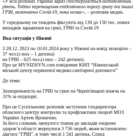
«
У всіх регіонах України зараз спостерігається неепідемічний
рівень. Тобто перевищення епідемічного порогу грипу та інших
ГРВІ, включаючи Covid-19, поки немає
», – розповів медик.
У середньому на тиждень фіксують від 130 до 150 тис. нових
випадків зараження на грип, ГРВІ та Covid-19
Яка ситуація у Ніжині
З 28.12. 2023 по 10.01.2024 року у Ніжині на ковід захворіло –
37 чол.(з них – 1 дитина)
на ГРВІ – 625 чол.(з них – 242 дитини).
Про це MYNIZHYN.com повідомив КНП “Ніжинський
міський центр первинної медико-санітарної допомоги”
До теми:
Захворюваність на ГРВІ та грип на Чернігівщині нижча на
31% за епідпоріг.
Про це Суспільному розповів заступник гендиректора
обласного центру контролю та профілактики хвороб МОЗ
України Артем Ярошенко.
За його словами, минулого тижня до закладів охорони
здоров’я області звернулося 3 736 людей, яким встановлено
діагноз “ГРВІ”, в тому числі 1 541 дитина. Серед