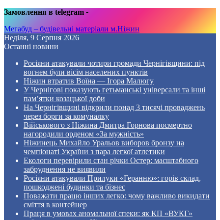
Замовлення в telegram
-
Мегабуд – будівельні матеріали м.Ніжин
Неділя, 9 Серпня 2026
Останні новини
Росіяни атакували чотири громади Чернігівщини: під
вогнем були вісім населених пунктів
Ніжин втратив Воїна — Ігора Малюгу
У Чернігові показують гетьманські універсали та інші
пам’ятки козацької доби
На Чернігівщині відкрили понад 3 тисячі проваджень
через борги за комуналку
Військового з Ніжина Дмитра Горнова посмертно
нагородили орденом «За мужність»
Ніжинець Михайло Уральов виборов бронзу на
чемпіонаті України з пара легкої атлетики
Екологи перевірили стан річки Остер: масштабного
забруднення не виявили
Росіяни атакували Прилуки «Геранню»: горів склад,
пошкоджені будинки та бізнес
Поважати працю інших легко: чому важливо викидати
сміття в контейнер
Праця в умовах аномальної спеки: як КП «ВУКГ»