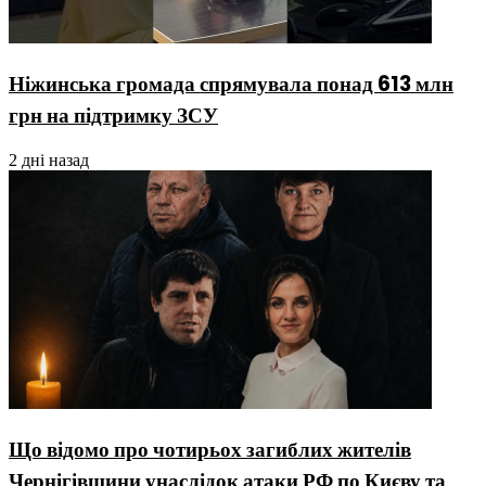
Ніжинська громада спрямувала понад 613 млн
грн на підтримку ЗСУ
2 дні назад
Що відомо про чотирьох загиблих жителів
Чернігівщини унаслідок атаки РФ по Києву та