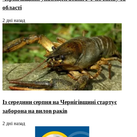
області
2 дні назад
Із середини серпня на Чернігівщині стартує
заборона на вилов раків
2 дні назад