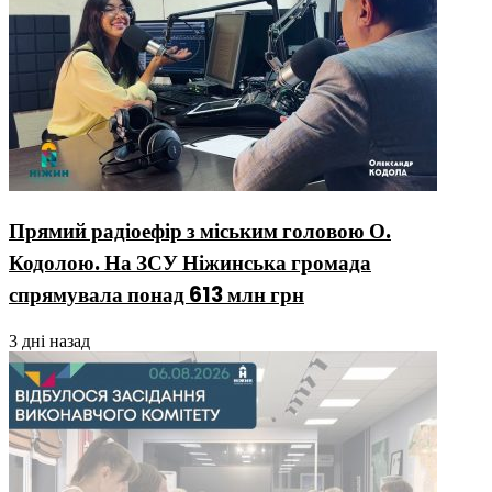
Прямий радіоефір з міським головою О.
Кодолою. На ЗСУ Ніжинська громада
спрямувала понад 613 млн грн
3 дні назад