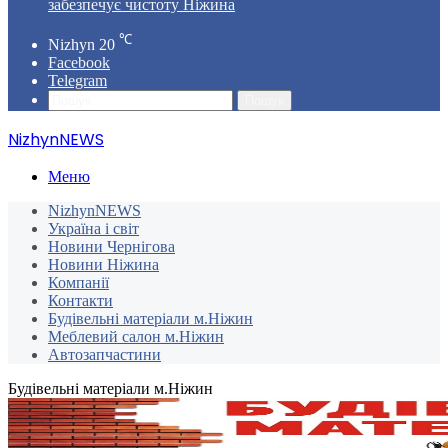
забезпечує чистоту Ніжина
℃
Nizhyn
20
Facebook
Telegram
Пошук
NizhynNEWS
Меню
NizhynNEWS
Україна і світ
Новини Чернігова
Новини Ніжина
Компанії
Контакти
Будівельні матеріали м.Ніжин
Меблевий салон м.Ніжин
Автозапчастини
Будівельні матеріали м.Ніжин