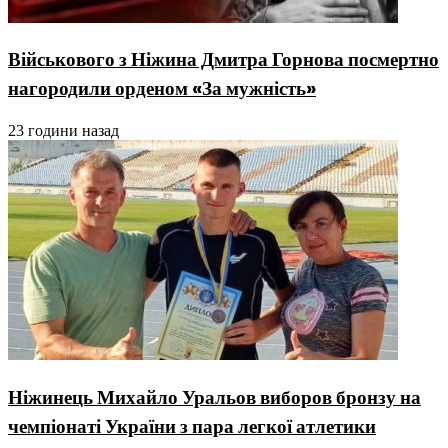
Військового з Ніжина Дмитра Горнова посмертно
нагородили орденом «За мужність»
23 години назад
Ніжинець Михайло Уральов виборов бронзу на
чемпіонаті України з пара легкої атлетики