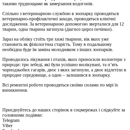
такими труднощами як замерзання водогонів.
​Спільно з ветеринарною службою в зоопарку проводяться
ветеринарно-профілактичні заходи, проводяться клінічні
дослідження. За ветеринарною допомогою зверталися для 12
тварин, одна тварина загинула (діагноз цироз печінки).
Зараз на обліку стоїть три хижі тварини, вік яких уже
становить як фізіологічна старість. Тому в подальшому
необхідна буде їм заміна молодняком з інших зоопарків.
Проводилось лікування і птахів, яких приносили волонтери з
природи: три лебеді, які були успішно вилікувані, та п’ять
чорнодзьобих гагарів, двоє з яких загинули, а двоє відлетіли в
природне середовище, а один – залишився в зоопарку.
Всі ремонтні роботи проводяться своїми силами по мірі їх
виникнення.
Приєднуйтесь до наших сторінок в соцмережах і слідкуйте за
головними подіями:
Telegram
Viber