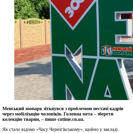
Менський зоопарк зіткнувся з проблемою нестачі кадрів
через мобілізацію чоловіків. Головна мета – зберети
колекцію тварин, – пише cntime.cn.ua.
Як стало відомо «Часу Чернігівському», щойно у закладі