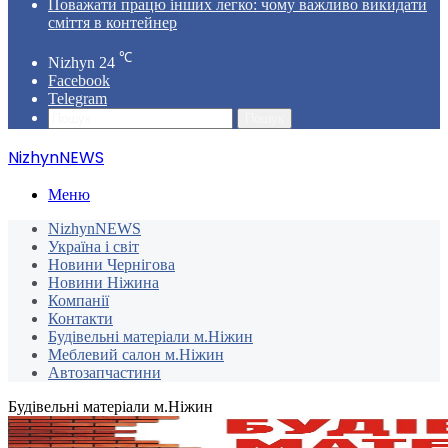
Поважати працю інших легко: чому важливо викидати
сміття в контейнер
℃
Nizhyn
24
Facebook
Telegram
Пошук
NizhynNEWS
Меню
NizhynNEWS
Україна і світ
Новини Чернігова
Новини Ніжина
Компанії
Контакти
Будівельні матеріали м.Ніжин
Меблевий салон м.Ніжин
Автозапчастини
Будівельні матеріали м.Ніжин