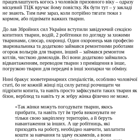
працевлаштують когось з чоловіків призовного віку – одразу
місцевий ТЦК вручає йому повістку. Як бути тут – у закладі
не знають. Тим паче зараз, коли потрібно тягати тюки з
кормом, або піднімати важких тварин.
До лав Збройних сил України вступили завідуючий секцією
копитних тварин, водій, 2 робітники по догляду за хижими
тваринами, слюсар, охоронці. Один охоронець мав професію
зварювальника та додатково займався ремонтними роботами
огорож вольєрів для тварин, інший – займався ремонтом
котлів, чисткою димоходів. Всі вони додатково займались
відвантаженням, переводом тварин з приміщення в інше,
погрузкою тварин для передачі в інші зоопарки чи обміну.
Нині бракує зооветеринарних спеціалістів, особливо чоловічої
статі, бо не кожній жінці під силу ратиці розчищати чи
підрізати копита, та навіть просто зафіксувати таких тварин як
бізон, верблюд та навіть ту ж зебру жінка фізично не може.
«Так жінки можуть погодувати тварин, якось
прибрати, та навіть тут їм треба виконувати не
тільки свою закріплену територію, а й беруть
навантаження за інших. А ще робітниць, які
приходять на роботу, необхідно навчити, заплатити
кошти за навчання та здачу екзаменів, а вони