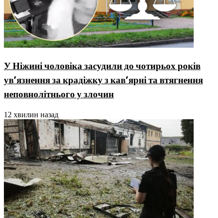
У Ніжині чоловіка засудили до чотирьох років
ув’язнення за крадіжку з кав’ярні та втягнення
неповнолітнього у злочин
12 хвилин назад