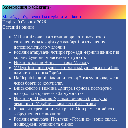
Замовлення в telegram
-
Мегабуд – будівельні матеріали м.Ніжин
Неділя, 9 Серпня 2026
Останні новини
У Ніжині чоловіка засудили до чотирьох років
ув’язнення за крадіжку з кав’ярні та втягнення
неповнолітнього у злочин
Росіяни атакували чотири громади Чернігівщини: під
вогнем були вісім населених пунктів
Ніжин втратив Воїна — Ігора Малюгу
У Чернігові показують гетьманські універсали та інші
пам’ятки козацької доби
На Чернігівщині відкрили понад 3 тисячі проваджень
через борги за комуналку
Військового з Ніжина Дмитра Горнова посмертно
нагородили орденом «За мужність»
Ніжинець Михайло Уральов виборов бронзу на
чемпіонаті України з пара легкої атлетики
Екологи перевірили стан річки Остер: масштабного
забруднення не виявили
Росіяни атакували Прилуки «Геранню»: горів склад,
пошкоджені будинки та бізнес