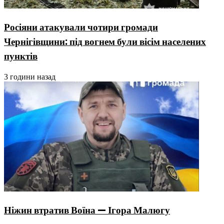
Росіяни атакували чотири громади
Чернігівщини: під вогнем були вісім населених
пунктів
3 години назад
Ніжин втратив Воїна — Ігора Малюгу