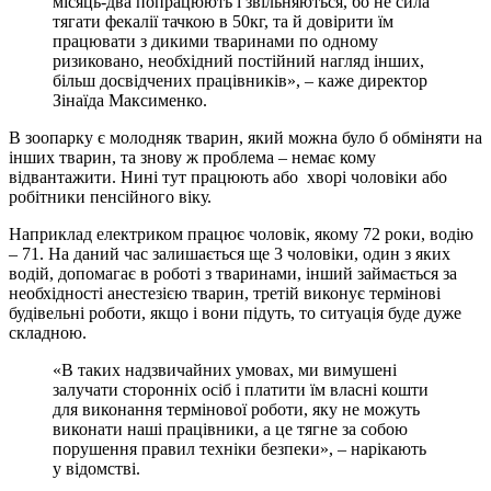
місяць-два попрацюють і звільняються, бо не сила
тягати фекалії тачкою в 50кг, та й довірити їм
працювати з дикими тваринами по одному
ризиковано, необхідний постійний нагляд інших,
більш досвідчених працівників», – каже директор
Зінаїда Максименко.
В зоопарку є молодняк тварин, який можна було б обміняти на
інших тварин, та знову ж проблема – немає кому
відвантажити. Нині тут працюють або хворі чоловіки або
робітники пенсійного віку.
Наприклад електриком працює чоловік, якому 72 роки, водію
– 71. На даний час залишається ще 3 чоловіки, один з яких
водій, допомагає в роботі з тваринами, інший займається за
необхідності анестезією тварин, третій виконує термінові
будівельні роботи, якщо і вони підуть, то ситуація буде дуже
складною.
«В таких надзвичайних умовах, ми вимушені
залучати сторонніх осіб і платити їм власні кошти
для виконання термінової роботи, яку не можуть
виконати наші працівники, а це тягне за собою
порушення правил техніки безпеки», – нарікають
у відомстві.