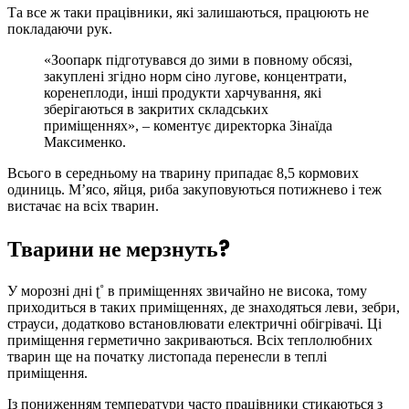
Та все ж таки працівники, які залишаються, працюють не
покладаючи рук.
«Зоопарк підготувався до зими в повному обсязі,
закуплені згідно норм сіно лугове, концентрати,
коренеплоди, інші продукти харчування, які
зберігаються в закритих складських
приміщеннях», – коментує директорка Зінаїда
Максименко.
​Всього в середньому на тварину припадає 8,5 кормових
одиниць. М’ясо, яйця, риба закуповуються потижнево і теж
вистачає на всіх тварин.
Тварини не мерзнуть?
​У морозні дні ʈ˚ в приміщеннях звичайно не висока, тому
приходиться в таких приміщеннях, де знаходяться леви, зебри,
страуси, додатково встановлювати електричні обігрівачі. Ці
приміщення герметично закриваються. Всіх теплолюбних
тварин ще на початку листопада перенесли в теплі
приміщення.
​Із пониженням температури часто працівники стикаються з