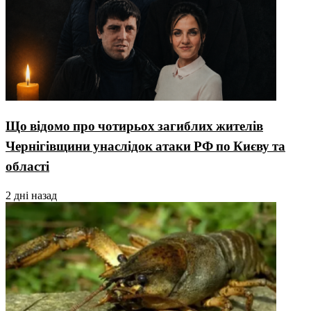
Що відомо про чотирьох загиблих жителів
Чернігівщини унаслідок атаки РФ по Києву та
області
2 дні назад