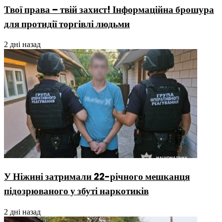
Твої права – твій захист! Інформаційна брошура
для протидії торгівлі людьми
2 дні назад
У Ніжині затримали 22-річного мешканця
підозрюваного у збуті наркотиків
2 дні назад