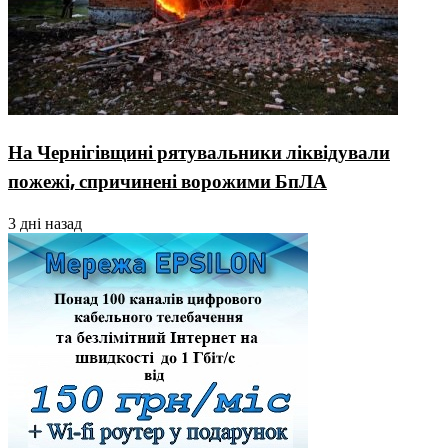
На Чернігівщині рятувальники ліквідували
пожежі, спричинені ворожими БпЛА
3 дні назад