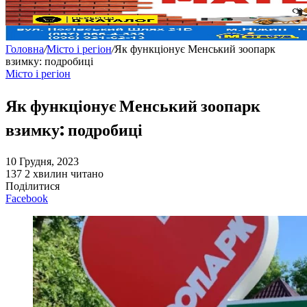
Головна
/
Місто і регіон
/
Як функціонує Менський зоопарк
взимку: подробиці
Місто і регіон
Як функціонує Менський зоопарк
взимку: подробиці
10 Грудня, 2023
137
2 хвилин читано
Поділитися
Facebook