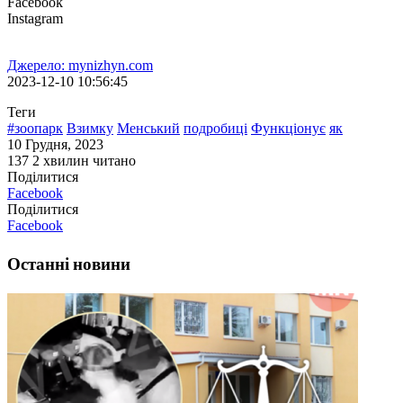
Facebook
Instagram
Джерело: mynizhyn.com
2023-12-10 10:56:45
Теги
#зоопарк
Взимку
Менський
подробиці
Функціонує
як
10 Грудня, 2023
137
2 хвилин читано
Поділитися
Facebook
Поділитися
Facebook
Останні новини