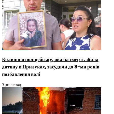
Колишню поліцейську, яка на смерть збила
дитину в Прилуках, засудили до 8-ми років
позбавлення волі
3 дні назад