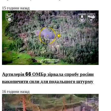
15 години назад
Артилерія 66 ОМБр зірвала спробу росіян
накопичити сили для подальшого штурму
16 години назад