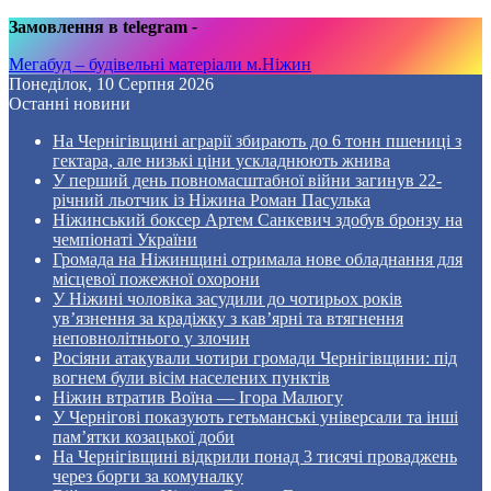
Замовлення в telegram
-
Мегабуд – будівельні матеріали м.Ніжин
Понеділок, 10 Серпня 2026
Останні новини
На Чернігівщині аграрії збирають до 6 тонн пшениці з
гектара, але низькі ціни ускладнюють жнива
У перший день повномасштабної війни загинув 22-
річний льотчик із Ніжина Роман Пасулька
Ніжинський боксер Артем Санкевич здобув бронзу на
чемпіонаті України
Громада на Ніжинщині отримала нове обладнання для
місцевої пожежної охорони
У Ніжині чоловіка засудили до чотирьох років
ув’язнення за крадіжку з кав’ярні та втягнення
неповнолітнього у злочин
Росіяни атакували чотири громади Чернігівщини: під
вогнем були вісім населених пунктів
Ніжин втратив Воїна — Ігора Малюгу
У Чернігові показують гетьманські універсали та інші
пам’ятки козацької доби
На Чернігівщині відкрили понад 3 тисячі проваджень
через борги за комуналку