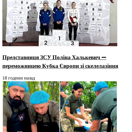
Представниця ЗСУ Поліна Халькевич —
переможницею Кубка Європи зі скелелазіння
18 години назад