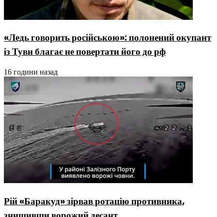
«Ледь говорить російською»: полонений окупант
із Туви благає не повертати його до рф
16 години назад
Рій «Баракуд» зірвав ротацію противника,
знищивши ворожий десант