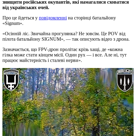
знищити російських окупантів, які намагалися сховатися
від українських очей.
Про це йдеться у
повідомленні
на сторінці батальйону
«Signum».
«Осінній ліс. Звичайна прогулянка? Не зовсім. Це POV від
пілота батальйону SIGNUM», — так описують відео з дрона.
Зазначається, що FPV-дрон пролітає крізь хащі, де «кожна
гілка може стати кінцем місії. Один рух — і все. Але ні, тут
працює майстерність і сталеві нерви».