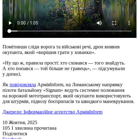
Помітивши сліди ворога та військові речі, дрон виявив
окупанта, який «вирішив грати у хованки».
«Ну що ж, правила прості: хто сховався — того знайдуть.
А хто попався — той більше не гравець», — підсумували
у дописі.
Як
повідомляла
АрміяInform, на Лиманському напрямку
пілоти батальйону «Signum» ведуть системне полювання
на ворожий мототранспорт, який окупанти використовують
для штурмів, підвозу боєприпасів та швидкого маневрування.
Джерело: Інформаційне агентство АрміяInform
10 Жовтня, 2025
105
1 хвилина прочитана
Поділитися