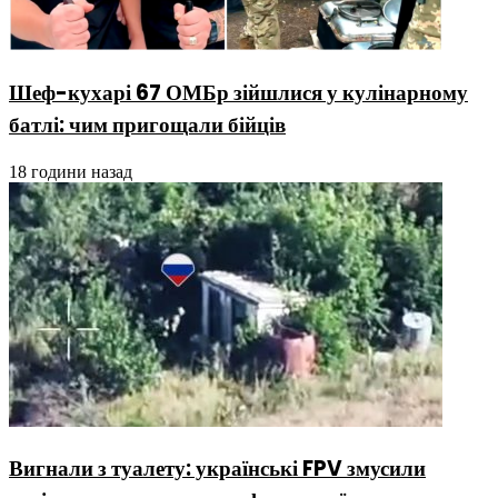
Шеф-кухарі 67 ОМБр зійшлися у кулінарному
батлі: чим пригощали бійців
18 години назад
Вигнали з туалету: українські FPV змусили