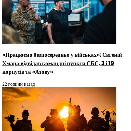
«Працюємо безпосередньо у військах»: Євгеній
Хмара відвідав командні пункти СБС, 3 і 19
корпусів та «Азову»
22 години назад