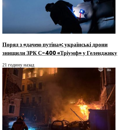
Поряд з «дачею путіна»: українські дрони
знищили ЗРК С-400 «Тріумф» у Геленджику
21 годину назад