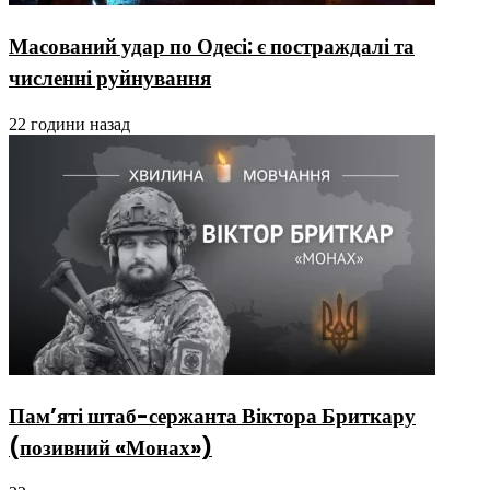
Масований удар по Одесі: є постраждалі та
численні руйнування
22 години назад
Пам’яті штаб-сержанта Віктора Бриткару
(позивний «Монах»)