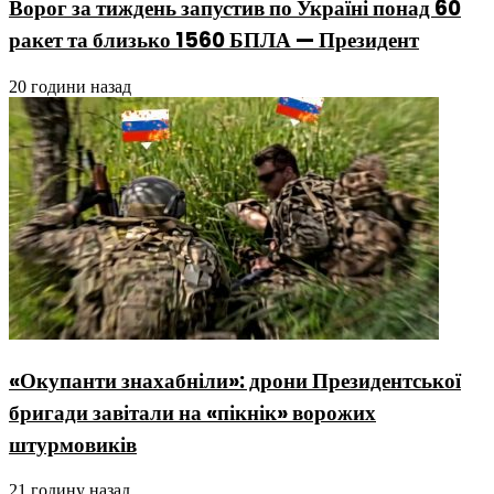
Ворог за тиждень запустив по Україні понад 60
ракет та близько 1560 БПЛА — Президент
20 години назад
«Окупанти знахабніли»: дрони Президентської
бригади завітали на «пікнік» ворожих
штурмовиків
21 годину назад