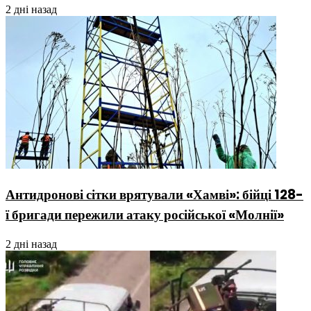
2 дні назад
Антидронові сітки врятували «Хамві»: бійці 128-
ї бригади пережили атаку російської «Молнії»
2 дні назад