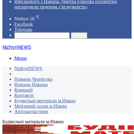
Військового з Ніжина Дмитра Горнова посмертно
нагородили орденом «За мужність»
℃
Nizhyn
16
Facebook
Telegram
Пошук
NizhynNEWS
Меню
NizhynNEWS
Україна і світ
Новини Чернігова
Новини Ніжина
Компанії
Контакти
Будівельні матеріали м.Ніжин
Меблевий салон м.Ніжин
Автозапчастини
Будівельні матеріали м.Ніжин