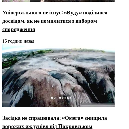
Універсального не існує: «Вуду» поділився
досвідом, як не помилитися з вибором
спорядження
15 години назад
Засідка не спрацювала: «Омега» знищила
ворожих «ждунів» під Покровськом