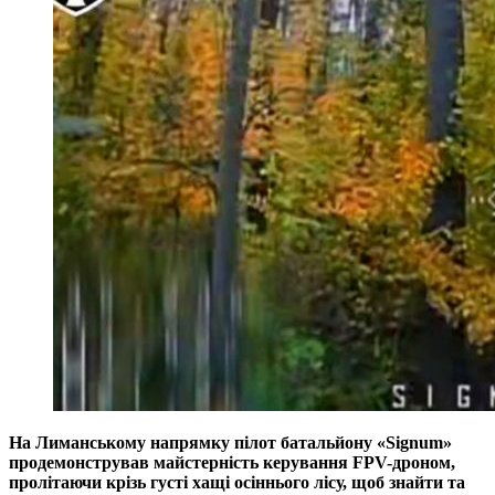
На Лиманському напрямку пілот батальйону «Signum»
продемонстрував майстерність керування FPV-дроном,
пролітаючи крізь густі хащі осіннього лісу, щоб знайти та