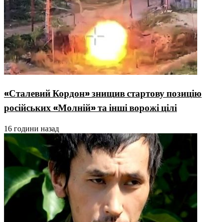
«Сталевий Кордон» знищив стартову позицію
російських «Молній» та інші ворожі цілі
16 години назад