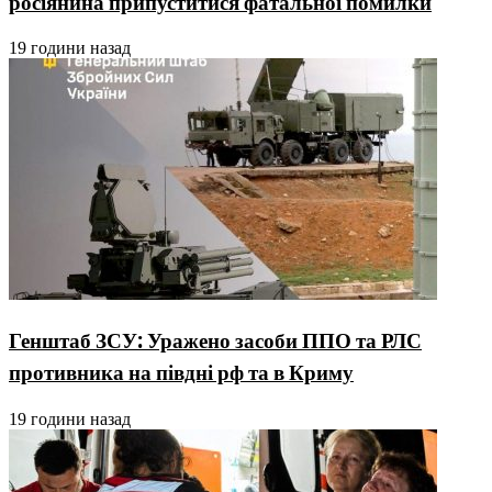
росіянина припуститися фатальної помилки
19 години назад
Генштаб ЗСУ: Уражено засоби ППО та РЛС
противника на півдні рф та в Криму
19 години назад