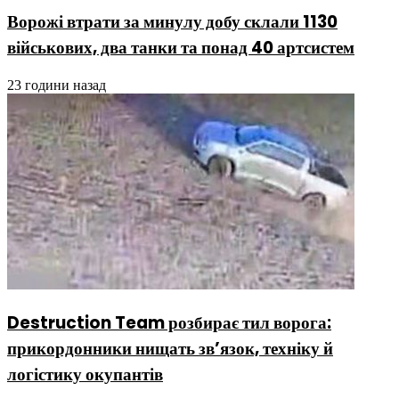
Ворожі втрати за минулу добу склали 1130
військових, два танки та понад 40 артсистем
23 години назад
Destruction Team розбирає тил ворога:
прикордонники нищать зв’язок, техніку й
логістику окупантів