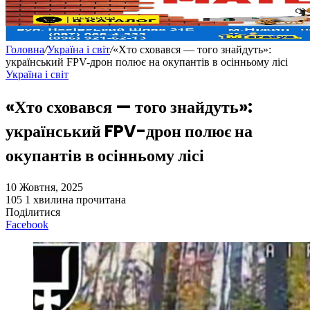
Головна
/
Україна і світ
/
«Хто сховався — того знайдуть»:
український FPV-дрон полює на окупантів в осінньому лісі
Україна і світ
«Хто сховався — того знайдуть»:
український FPV-дрон полює на
окупантів в осінньому лісі
10 Жовтня, 2025
105
1 хвилина прочитана
Поділитися
Facebook