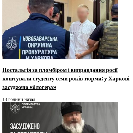
Ностальгія за пломбіром і виправдання росії
коштували студенту семи років тюрми: у Харкові
засуджено «блогера»
13 години назад