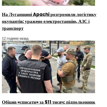
На Луганщині Apachi розгромили логістику
окупантів: уражено електростанцію, АЗС і
транспорт
12 години назад
Обіцяв «списати» за $11 тисяч: підполковник