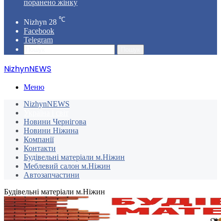
поранено жінку
℃
Nizhyn
28
Facebook
Telegram
Пошук
NizhynNEWS
Меню
NizhynNEWS
Україна і світ
Новини Чернігова
Новини Ніжина
Компанії
Контакти
Будівельні матеріали м.Ніжин
Меблевий салон м.Ніжин
Автозапчастини
Будівельні матеріали м.Ніжин