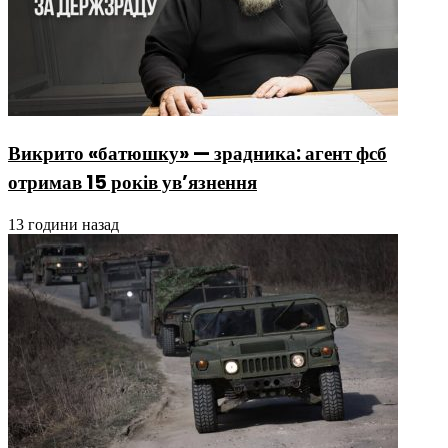
Викрито «батюшку» — зрадника: агент фсб
отримав 15 років ув’язнення
13 години назад