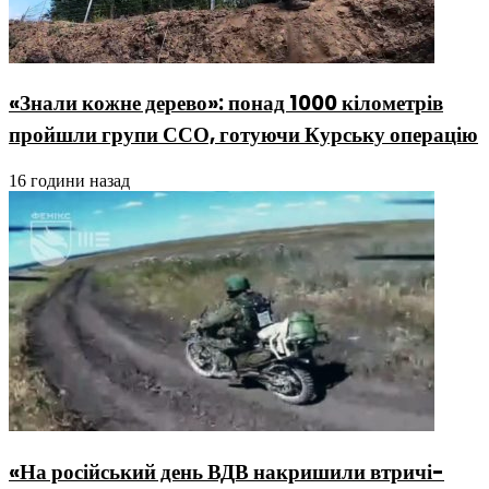
«Знали кожне дерево»: понад 1000 кілометрів
пройшли групи ССО, готуючи Курську операцію
16 години назад
«На російський день ВДВ накришили втричі-