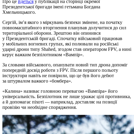
Про це
йдеться
у публікації на сторінці окремої
Президентської бригади імені гетьмана Богдана
Хмельницького.
Сергій, ім’я якого з міркувань безпеки змінене, на початку
повномасштабного вторгнення планував долучитися до сил
територіальної оборони. Зрештою він опинився
у Президентській бригаді. Спочатку військовий працював
у мобільних вогневих групах, які полювали на російські
ударні дрони типу Shahed, згодом став оператором FPV, а нині
керує важким безпілотником «Вампір».
За словами військового, опанувати новий тип дрона допоміг
попередній досвід роботи з FPV. Після першого польоту
інструктори навіть не повірили, що це був його дебют
за штурвалом важкого «бомбера».
«Калина» називає головною перевагою «Вампіра» його
універсальність. Безпілотник не лише уражає цілі противника,
а й допомагає піхоті — наприклад, доставляє на позиції
провізію чи необхідне спорядження.