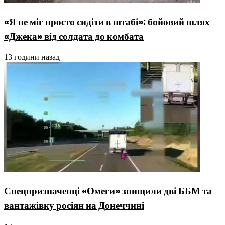
«Я не міг просто сидіти в штабі»: бойовий шлях
«Джека» від солдата до комбата
13 години назад
Спецпризначенці «Омеги» знищили дві ББМ та
вантажівку росіян на Донеччині