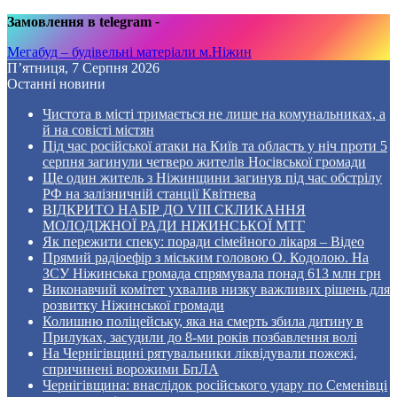
Замовлення в telegram
-
Мегабуд – будівельні матеріали м.Ніжин
П’ятниця, 7 Серпня 2026
Останні новини
Чистота в місті тримається не лише на комунальниках, а
й на совісті містян
Під час російської атаки на Київ та область у ніч проти 5
серпня загинули четверо жителів Носівської громади
Ще один житель з Ніжинщини загинув під час обстрілу
РФ на залізничній станції Квітнева
ВІДКРИТО НАБІР ДО VIII СКЛИКАННЯ
МОЛОДІЖНОЇ РАДИ НІЖИНСЬКОЇ МТГ
Як пережити спеку: поради сімейного лікаря – Відео
Прямий радіоефір з міським головою О. Кодолою. На
ЗСУ Ніжинська громада спрямувала понад 613 млн грн
Виконавчий комітет ухвалив низку важливих рішень для
розвитку Ніжинської громади
Колишню поліцейську, яка на смерть збила дитину в
Прилуках, засудили до 8-ми років позбавлення волі
На Чернігівщині рятувальники ліквідували пожежі,
спричинені ворожими БпЛА
Чернігівщина: внаслідок російського удару по Семенівці