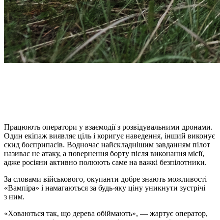
Працюють оператори у взаємодії з розвідувальними дронами.
Один екіпаж виявляє ціль і коригує наведення, інший виконує
скид боєприпасів. Водночас найскладнішим завданням пілот
називає не атаку, а повернення борту після виконання місії,
адже росіяни активно полюють саме на важкі безпілотники.
За словами військового, окупанти добре знають можливості
«Вампіра» і намагаються за будь-яку ціну уникнути зустрічі
з ним.
«Ховаються так, що дерева обіймають», — жартує оператор,