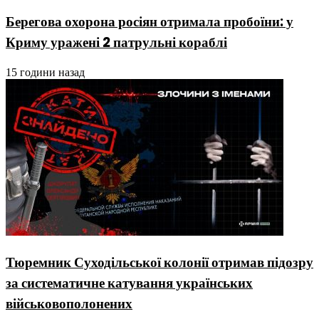
Берегова охорона росіян отримала пробоїни: у
Криму уражені 2 патрульні кораблі
15 години назад
Тюремник Суходільської колонії отримав підозру
за систематичне катування українських
військовополонених