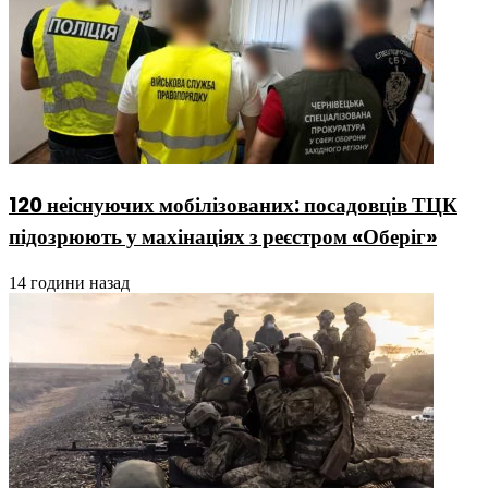
120 неіснуючих мобілізованих: посадовців ТЦК
підозрюють у махінаціях з реєстром «Оберіг»
14 години назад