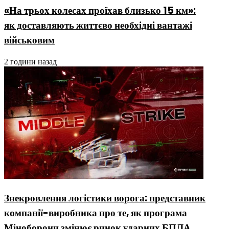
«На трьох колесах проїхав близько 15 км»:
як доставляють життєво необхідні вантажі
військовим
2 години назад
Знекровлення логістики ворога: представник
компанії-виробника про те, як програма
Міноборони змінює ринок ударних БПЛА