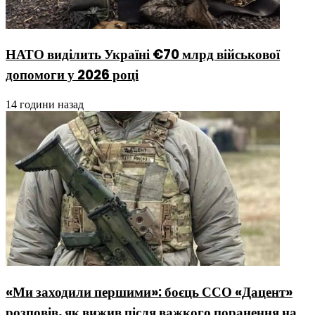
НАТО виділить Україні €70 млрд військової
допомоги у 2026 році
14 години назад
«Ми заходили першими»: боєць ССО «Дацент»
розповів, як вижив після важкого поранення на