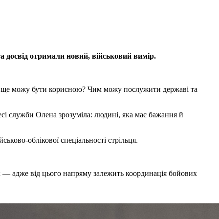
а досвід отримали новий, військовий вимір.
де ще можу бути корисною? Чим можу послужити державі та
есі служби Олена зрозуміла: людині, яка має бажання й
ськово-облікової спеціальності стрільця.
ок — адже від цього напряму залежить координація бойових