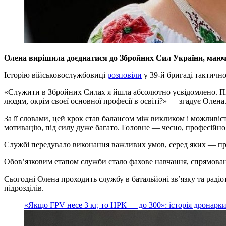
Олена вирішила доєднатися до Збройних Сил України, маючи 
Історію військовослужбовиці
розповіли
у 39-й бригаді тактично
«Служити в Збройних Силах я йшла абсолютно усвідомлено. Піс
людям, окрім своєї основної професії в освіті?» — згадує Олена
За її словами, цей крок став балансом між викликом і можливіс
мотивацію, під силу дуже багато. Головне — чесно, професійно
Службі передувало виконання важливих умов, серед яких — прох
Обов’язковим етапом служби стало фахове навчання, спрямоване
Сьогодні Олена проходить службу в батальйоні зв’язку та радіо
підрозділів.
«Якщо FPV несе 3 кг, то НРК — до 300»: історія дронарк