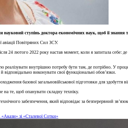
науковий ступінь доктора економічних наук, щоб її знання т
ї авіації Повітряних Сил ЗСУ.
ля 24 лютого 2022 року настав момент, коли я запитала себе: 
.
тю реалізувати внутрішню потребу бути там, де потрібно. У проц
 й відповідально виконувати свої функціональні обов’язки.
одження базової загальновійськової підготовки для здобуття вій
 на те, щоб опанувати складну техніку.
технічного забезпечення, який відповідає за безперервний зв’яз
и «Акази» зі «Сталевої Сотки»