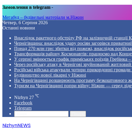
Замовлення в telegram
-
Мегабуд – будівельні матеріали м.Ніжин
Четвер, 6 Серпня 2026
Останні новини
Внаслідок ракетного обстрілу РФ на залізничній станції 
Чернігівщина: внаслідок удару росіян загорівся приватни
Понад 270 млн грн: збитки від пожежі, внаслідок російсь
Трансформація району Космонавтів: працюємо над Конце
У серпні змінюється графік приміських поїздів Гребінка 
Через російську атаку в Чернігові зруйнований житловий
Російські війська атакували чотири прикордонні громади
Будівництво нової лікарні у Ніжині
На Чернігівщині розширюють програму безкоштовного жи
Туризм на Чернігівщині попри війну: Ніжин — серед ліде
℃
Nizhyn
27
Facebook
Telegram
Пошук
NizhynNEWS