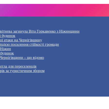
Квітнева загинула Віта Горкавенко з Ніжинщини
й будинок
кої атаки на Чернігівщину
пцією посилення стійкості громади
– Ніжин
 будинок
 Чернігівщини – що відомо
тла для переселенців
рів за туристичним збором