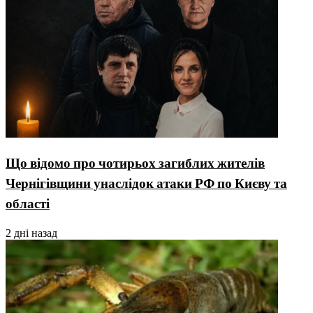
Що відомо про чотирьох загиблих жителів
Чернігівщини унаслідок атаки РФ по Києву та
області
2 дні назад