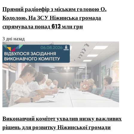
Прямий радіоефір з міським головою О.
Кодолою. На ЗСУ Ніжинська громада
спрямувала понад 613 млн грн
3 дні назад
Виконавчий комітет ухвалив низку важливих
рішень для розвитку Ніжинської громади