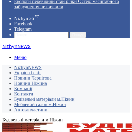
Екологи перевірили стан річки Остер: масштабного
забруднення не виявили
℃
Nizhyn
26
Facebook
Telegram
Пошук
NizhynNEWS
Меню
NizhynNEWS
Україна і світ
Новини Чернігова
Новини Ніжина
Компанії
Контакти
Будівельні матеріали м.Ніжин
Меблевий салон м.Ніжин
Автозапчастини
Будівельні матеріали м.Ніжин