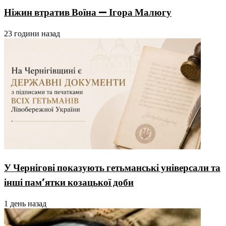
Ніжин втратив Воїна — Ігора Малюгу
23 години назад
У Чернігові показують гетьманські універсали та
інші пам’ятки козацької доби
1 день назад