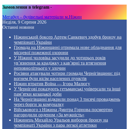
Замовлення в telegram
-
Мегабуд – будівельні матеріали м.Ніжин
Неділя, 9 Серпня 2026
Останні новини
Ніжинський боксер Артем Санкевич здобув бронзу на
чемпіонаті України
Громада на Ніжинщині отримала нове обладнання для
місцевої пожежної охорони
У Ніжині чоловіка засудили до чотирьох років
ув’язнення за крадіжку з кав’ярні та втягнення
неповнолітнього у злочин
Росіяни атакували чотири громади Чернігівщини: під
вогнем були вісім населених пунктів
Ніжин втратив Воїна — Ігора Малюгу
У Чернігові показують гетьманські універсали та інші
пам’ятки козацької доби
На Чернігівщині відкрили понад 3 тисячі проваджень
через борги за комуналку
Військового з Ніжина Дмитра Горнова посмертно
нагородили орденом «За мужність»
Ніжинець Михайло Уральов виборов бронзу на
чемпіонаті України з пара легкої атлетики