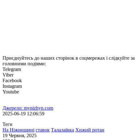
Раніше ми писали: У Ніжинському районі вселили понад 3,7
тисячі особин коропа.
Фотоколаж Майніжин з відеоскрінів Вісник Ч.
Приєднуйтесь до наших сторінок в соцмережах і слідкуйте за
головними подіями:
Telegram
Viber
Facebook
Instagram
Youtube
Джерело: mynizhyn.com
2025-06-19 12:06:59
Теги
На Ніжинщині
ставок
Талалаївка
Хижий ротан
19 Червня, 2025