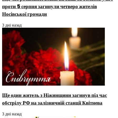
проти 5 серпня загинули четверо жителів
Носівської громади
3 дні назад
Ще один житель з Ніжинщини загинув під час
обстрілу РФ на залізничній станції Квітнева
3 дні назад