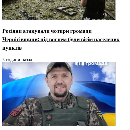
Росіяни атакували чотири громади
Чернігівщини: під вогнем були вісім населених
пунктів
5 години назад