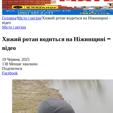
Головна
/
Місто і регіон
/
Хижий ротан водиться на Ніжинщині –
відео
Місто і регіон
Хижий ротан водиться на Ніжинщині –
відео
19 Червня, 2025
138
Менше хвилини
Поділитися
Facebook