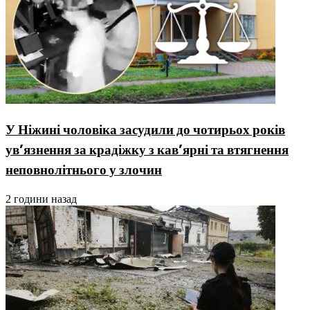
У Ніжині чоловіка засудили до чотирьох років
ув’язнення за крадіжку з кав’ярні та втягнення
неповнолітнього у злочин
2 години назад