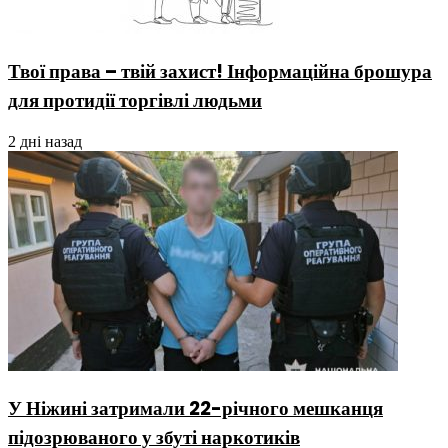
Твої права – твій захист! Інформаційна брошура
для протидії торгівлі людьми
2 дні назад
У Ніжині затримали 22-річного мешканця
підозрюваного у збуті наркотиків