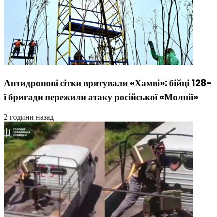
Антидронові сітки врятували «Хамві»: бійці 128-
ї бригади пережили атаку російської «Молнії»
2 години назад