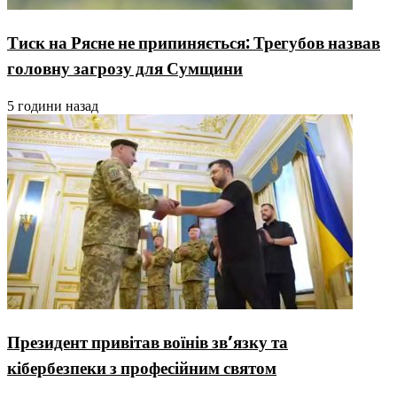
Тиск на Рясне не припиняється: Трегубов назвав
головну загрозу для Сумщини
5 години назад
Президент привітав воїнів зв’язку та
кібербезпеки з професійним святом