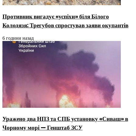
Противник вигадує «успіхи» біля Білого
Колодязя: Трегубов спростував заяви окупантів
6 години назад
Уражено два НПЗ та СПБ установку «Сиваш» в
Чорному морі — Генштаб ЗСУ