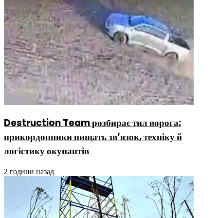
Destruction Team розбирає тил ворога:
прикордонники нищать зв’язок, техніку й
логістику окупантів
2 години назад