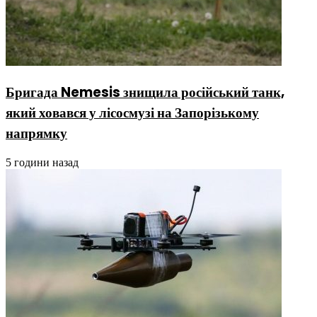
Бригада Nemesis знищила російський танк,
який ховався у лісосмузі на Запорізькому
напрямку
5 години назад