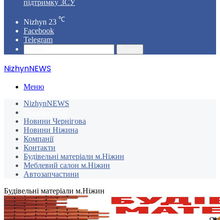
підтримку ЗСУ
℃
Nizhyn
23
Facebook
Telegram
Пошук
NizhynNEWS
Меню
NizhynNEWS
Україна і світ
Новини Чернігова
Новини Ніжина
Компанії
Контакти
Будівельні матеріали м.Ніжин
Меблевий салон м.Ніжин
Автозапчастини
Будівельні матеріали м.Ніжин