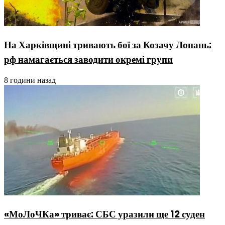
На Харківщині тривають бої за Козачу Лопань:
рф намагається заводити окремі групи
8 години назад
«МоЛоЧКа» триває: СБС уразили ще 12 суден