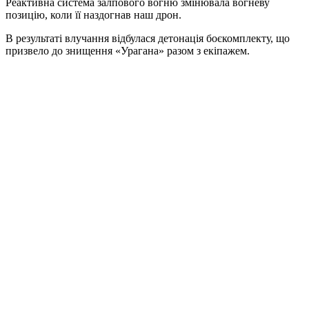
Реактивна система залпового вогню змінювала вогневу
позицію, коли її наздогнав наш дрон.
В результаті влучання відбулася детонація боєкомплекту, що
призвело до знищення «Урагана» разом з екіпажем.