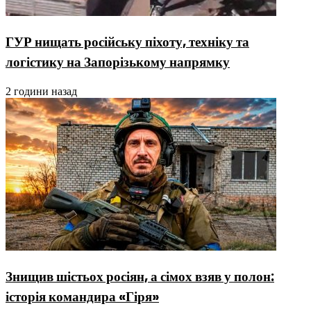
ГУР нищать російську піхоту, техніку та
логістику на Запорізькому напрямку
2 години назад
Знищив шістьох росіян, а сімох взяв у полон:
історія командира «Гіря»