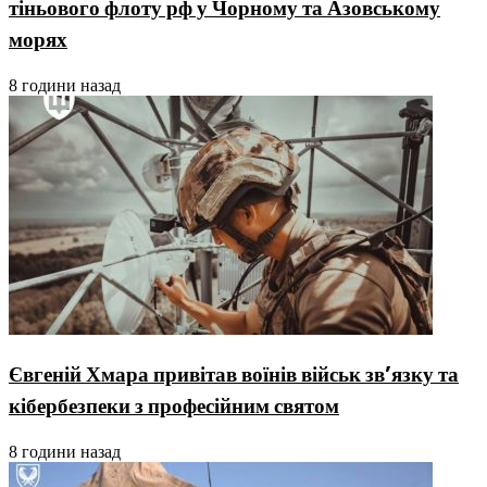
тіньового флоту рф у Чорному та Азовському
морях
8 години назад
Євгеній Хмара привітав воїнів військ зв’язку та
кібербезпеки з професійним святом
8 години назад