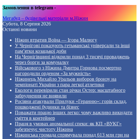
Замовлення в telegram
-
Мегабуд – будівельні матеріали м.Ніжин
Субота, 8 Серпня 2026
Останні новини
Ніжин втратив Воїна — Ігора Малюгу
У Чернігові показують гетьманські універсали та інші
пам’ятки козацької доби
На Чернігівщині відкрили понад 3 тисячі проваджень
через борги за комуналку
Військового з Ніжина Дмитра Горнова посмертно
нагородили орденом «За мужність»
Ніжинець Михайло Уральов виборов бронзу на
чемпіонаті України з пара легкої атлетики
Екологи перевірили стан річки Остер: масштабного
забруднення не виявили
Росіяни атакували Прилуки «Геранню»: горів склад,
пошкоджені будинки та бізнес
Поважати працю інших легко: чому важливо викидати
сміття в контейнер
Праця в умовах аномальної спеки: як КП «ВУКГ»
забезпечує чистоту Ніжина
Ніжинська громада спрямувала понад 613 млн грн на