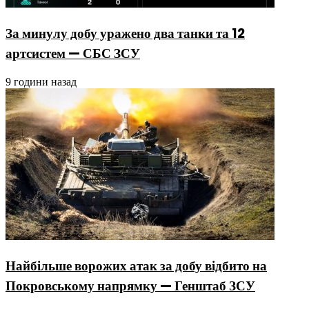
За минулу добу уражено два танки та 12
артсистем — СБС ЗСУ
9 години назад
Найбільше ворожих атак за добу відбито на
Покровському напрямку — Генштаб ЗСУ