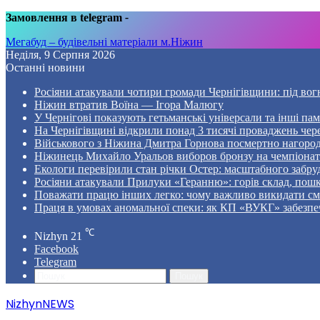
Замовлення в telegram
-
Мегабуд – будівельні матеріали м.Ніжин
Неділя, 9 Серпня 2026
Останні новини
Росіяни атакували чотири громади Чернігівщини: під вог
Ніжин втратив Воїна — Ігора Малюгу
У Чернігові показують гетьманські універсали та інші пам
На Чернігівщині відкрили понад 3 тисячі проваджень чер
Військового з Ніжина Дмитра Горнова посмертно нагоро
Ніжинець Михайло Уральов виборов бронзу на чемпіонаті 
Екологи перевірили стан річки Остер: масштабного забр
Росіяни атакували Прилуки «Геранню»: горів склад, пошк
Поважати працю інших легко: чому важливо викидати смі
Праця в умовах аномальної спеки: як КП «ВУКГ» забезпе
℃
Nizhyn
21
Facebook
Telegram
Пошук
NizhynNEWS