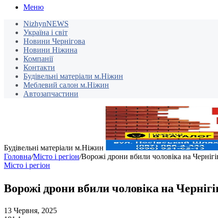
Меню
NizhynNEWS
Україна і світ
Новини Чернігова
Новини Ніжина
Компанії
Контакти
Будівельні матеріали м.Ніжин
Меблевий салон м.Ніжин
Автозапчастини
Будівельні матеріали м.Ніжин
Головна
/
Місто і регіон
/
Ворожі дрони вбили чоловіка на Черніг
Місто і регіон
Ворожі дрони вбили чоловіка на Черніг
13 Червня, 2025