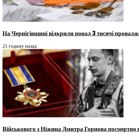
На Чернігівщині відкрили понад 3 тисячі провадж
21 годину назад
Військового з Ніжина Дмитра Горнова посмертно 