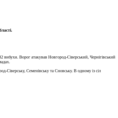
бласті.
но 32 вибухи. Ворог атакував Новгород-Сіверський, Чернігівський
мадах.
од-Сіверську, Семенівську та Сновську. В одному із сіл