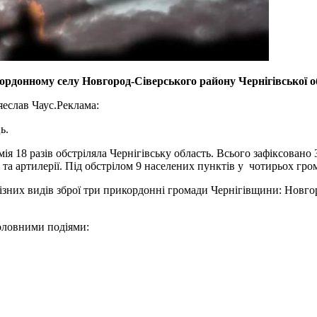
кордонному селу Новгород-Сіверського району Чернігівської о
еслав Чаус.
Реклама:
ь.
армія 18 разів обстріляла Чернігівську область. Всього зафіксова
 та артилерії. Під обстрілом 9 населених пунктів у чотирьох гро
ізних видів зброї три прикордонні громади Чернігівщини: Новгор
головними подіями: