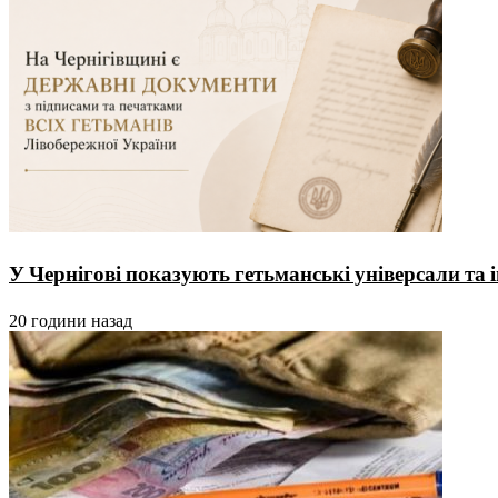
У Чернігові показують гетьманські універсали та 
20 години назад