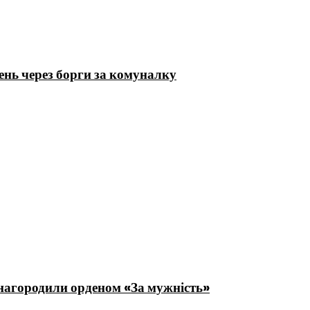
ень через борги за комуналку
нагородили орденом «За мужність»