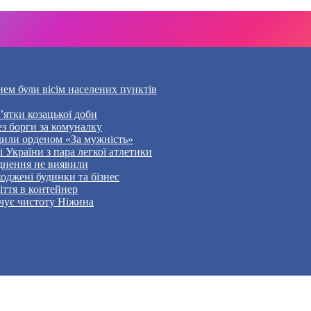
нем були вісім населених пунктів
’ятки козацької доби
ез борги за комуналку
дили орденом «За мужність»
України з пара легкої атлетики
уднення не виявили
оджені будинки та бізнес
ття в контейнер
чує чистоту Ніжина