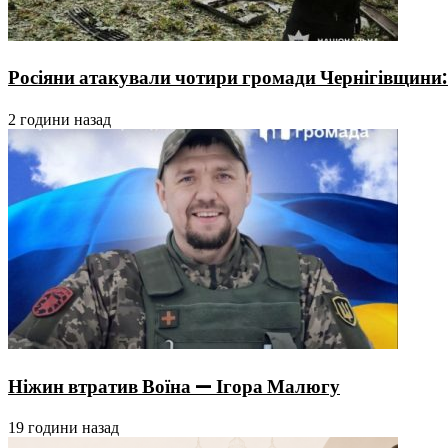
Росіяни атакували чотири громади Чернігівщини: п
2 години назад
Ніжин втратив Воїна — Ігора Малюгу
19 години назад