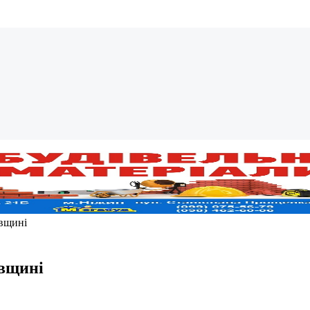
івщині
івщині