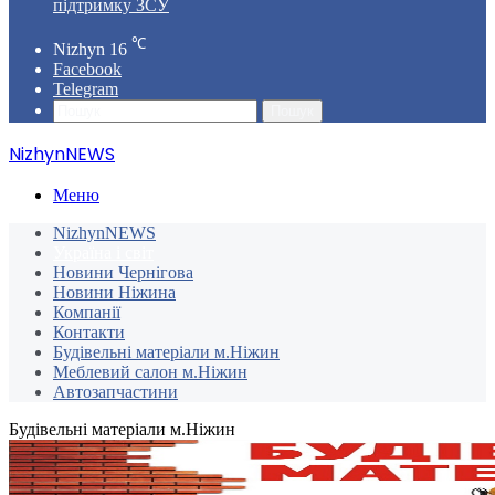
підтримку ЗСУ
℃
Nizhyn
16
Facebook
Telegram
Пошук
NizhynNEWS
Меню
NizhynNEWS
Україна і світ
Новини Чернігова
Новини Ніжина
Компанії
Контакти
Будівельні матеріали м.Ніжин
Меблевий салон м.Ніжин
Автозапчастини
Будівельні матеріали м.Ніжин