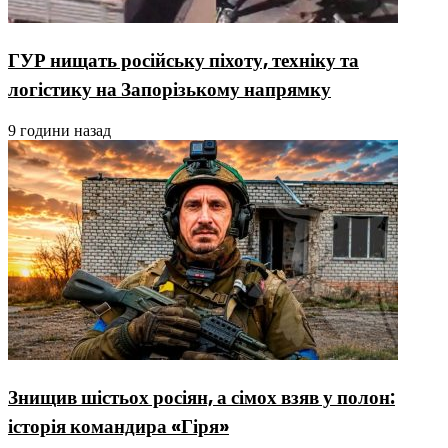
ГУР нищать російську піхоту, техніку та
логістику на Запорізькому напрямку
9 години назад
Знищив шістьох росіян, а сімох взяв у полон:
історія командира «Гіря»