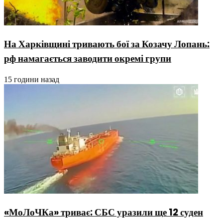
На Харківщині тривають бої за Козачу Лопань:
рф намагається заводити окремі групи
15 години назад
«МоЛоЧКа» триває: СБС уразили ще 12 суден