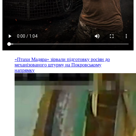
«Птахи Мадяра» зірвали підготовку росіян до
механізованого штурму на Покровському
напрямку