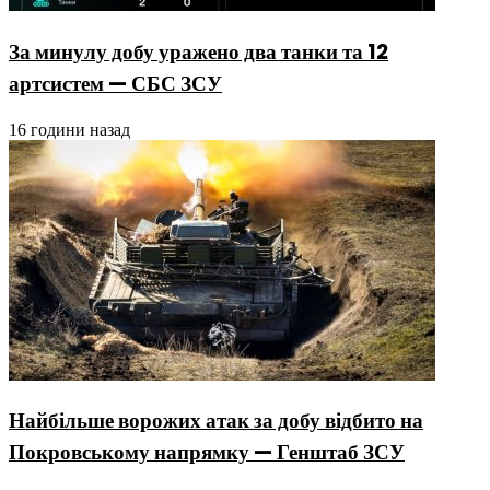
За минулу добу уражено два танки та 12
артсистем — СБС ЗСУ
16 години назад
Найбільше ворожих атак за добу відбито на
Покровському напрямку — Генштаб ЗСУ