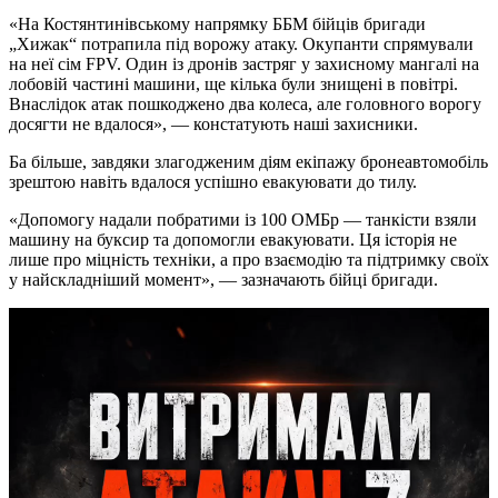
«На Костянтинівському напрямку ББМ бійців бригади
„Хижак“ потрапила під ворожу атаку. Окупанти спрямували
на неї сім FPV. Один із дронів застряг у захисному мангалі на
лобовій частині машини, ще кілька були знищені в повітрі.
Внаслідок атак пошкоджено два колеса, але головного ворогу
досягти не вдалося», — констатують наші захисники.
Ба більше, завдяки злагодженим діям екіпажу бронеавтомобіль
зрештою навіть вдалося успішно евакуювати до тилу.
«Допомогу надали побратими із 100 ОМБр — танкісти взяли
машину на буксир та допомогли евакуювати. Ця історія не
лише про міцність техніки, а про взаємодію та підтримку своїх
у найскладніший момент», — зазначають бійці бригади.