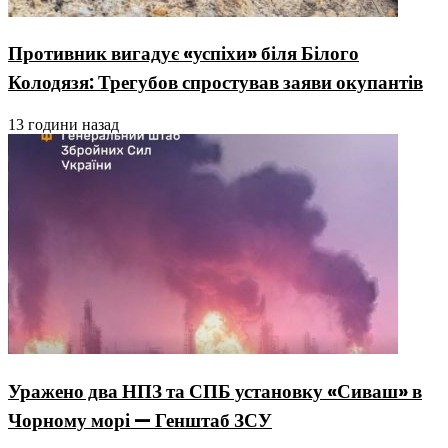
Противник вигадує «успіхи» біля Білого
Колодязя: Трегубов спростував заяви окупантів
13 години назад
Уражено два НПЗ та СПБ установку «Сиваш» в
Чорному морі — Генштаб ЗСУ