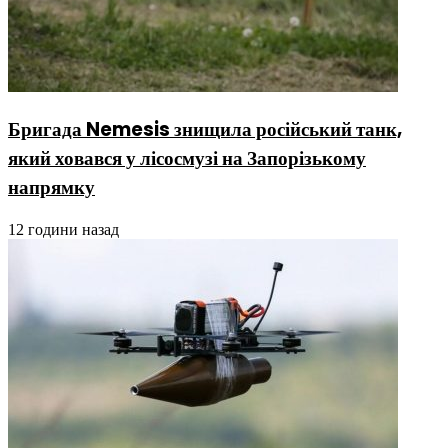
Бригада Nemesis знищила російський танк,
який ховався у лісосмузі на Запорізькому
напрямку
12 години назад