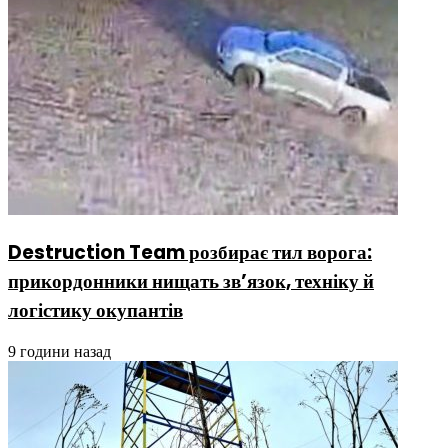
Destruction Team розбирає тил ворога:
прикордонники нищать зв’язок, техніку й
логістику окупантів
9 години назад