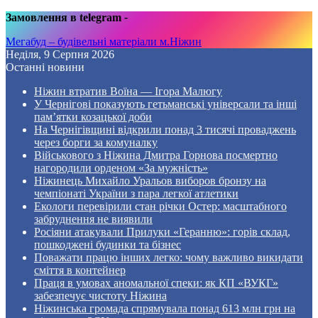
Замовлення в telegram
-
Мегабуд – будівельні матеріали м.Ніжин
Неділя, 9 Серпня 2026
Останні новини
Ніжин втратив Воїна — Ігора Малюгу
У Чернігові показують гетьманські універсали та інші
пам’ятки козацької доби
На Чернігівщині відкрили понад 3 тисячі проваджень
через борги за комуналку
Військового з Ніжина Дмитра Горнова посмертно
нагородили орденом «За мужність»
Ніжинець Михайло Уральов виборов бронзу на
чемпіонаті України з пара легкої атлетики
Екологи перевірили стан річки Остер: масштабного
забруднення не виявили
Росіяни атакували Прилуки «Геранню»: горів склад,
пошкоджені будинки та бізнес
Поважати працю інших легко: чому важливо викидати
сміття в контейнер
Праця в умовах аномальної спеки: як КП «ВУКГ»
забезпечує чистоту Ніжина
Ніжинська громада спрямувала понад 613 млн грн на