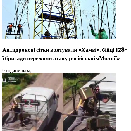
Антидронові сітки врятували «Хамві»: бійці 128-
ї бригади пережили атаку російської «Молнії»
9 години назад