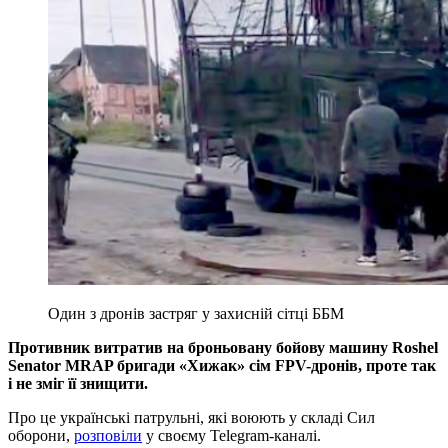
Один з дронів застряг у захисній сітці ББМ
Противник витратив на броньовану бойову машину Roshel
Senator MRAP бригади «Хижак» сім FPV-дронів, проте так
і не зміг її знищити.
Про це українські патрульні, які воюють у складі Сил
оборони,
розповіли
у своєму Telegram-каналі.