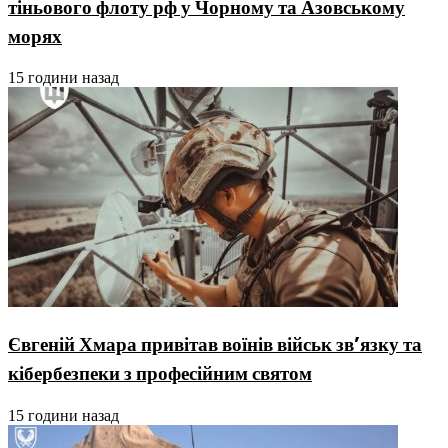
тіньового флоту рф у Чорному та Азовському
морях
15 години назад
Євгеній Хмара привітав воїнів військ зв’язку та
кібербезпеки з професійним святом
15 години назад