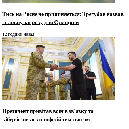
Тиск на Рясне не припиняється: Трегубов назвав
головну загрозу для Сумщини
12 години назад
Президент привітав воїнів зв’язку та
кібербезпеки з професійним святом