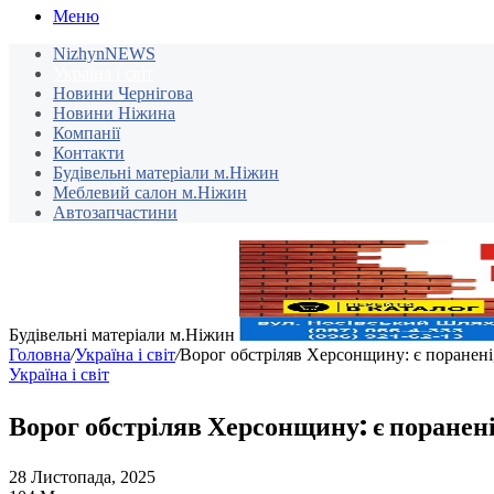
Меню
NizhynNEWS
Україна і світ
Новини Чернігова
Новини Ніжина
Компанії
Контакти
Будівельні матеріали м.Ніжин
Меблевий салон м.Ніжин
Автозапчастини
Будівельні матеріали м.Ніжин
Головна
/
Україна і світ
/
Ворог обстріляв Херсонщину: є поранені
Україна і світ
Ворог обстріляв Херсонщину: є поранені
28 Листопада, 2025