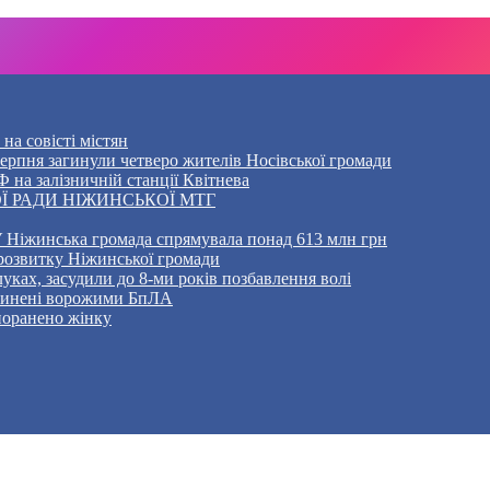
на совісті містян
5 серпня загинули четверо жителів Носівської громади
 на залізничній станції Квітнева
Ї РАДИ НІЖИНСЬКОЇ МТГ
 Ніжинська громада спрямувала понад 613 млн грн
розвитку Ніжинської громади
уках, засудили до 8-ми років позбавлення волі
ичинені ворожими БпЛА
 поранено жінку