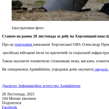
Ілюстративне фото
Станом на ранок 28 листопада за добу на Херсонщині внаслід
Про це
повідомив
начальник Херсонської ОВА Олександр Прок
«російські військові били по критичній та соціальній інфрастр
Також окупанти понівечили стільникову вежу, магазин, планетар
Як повідомляла АрміяInform, у
продовж доби окупанти
завдали 
Джерело: Інформаційне агентство АрміяInform
28 Листопада, 2025
104
Менше хвилини
Поділитися
Facebook