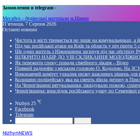
Замовлення в telegram
-
Мегабуд – будівельні матеріали м.Ніжин
П’ятниця, 7 Серпня 2026
Останні новини
Чистота в місті тримається не лише на комунальниках, а й 
Під час російської атаки на Київ та область у ніч проти 
Ще один житель з Ніжинщини загинув під час обстрілу РФ
ВІДКРИТО НАБІР ДО VIII СКЛИКАННЯ МОЛОДІЖНО
Як пережити спеку: поради сімейного лікаря – Відео
Прямий радіоефір з міським головою О. Кодолою. На ЗСУ
Виконавчий комітет ухвалив низку важливих рішень для 
Колишню поліцейську, яка на смерть збила дитину в Прил
На Чернігівщині рятувальники ліквідували пожежі, спр
Чернігівщина: внаслідок російського удару по Семенівці
℃
Nizhyn
25
Facebook
Telegram
Пошук
NizhynNEWS