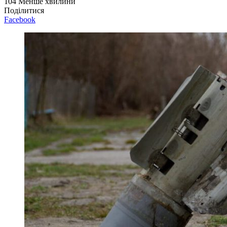
104
Менше хвилини
Поділитися
Facebook