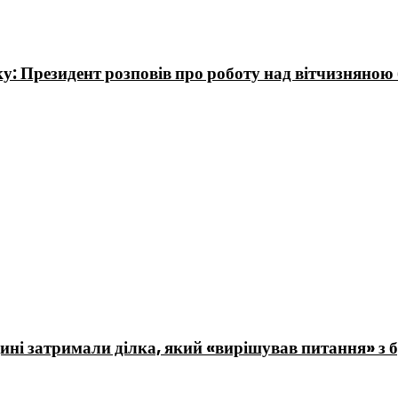
у: Президент розповів про роботу над вітчизняно
ині затримали ділка, який «вирішував питання» з