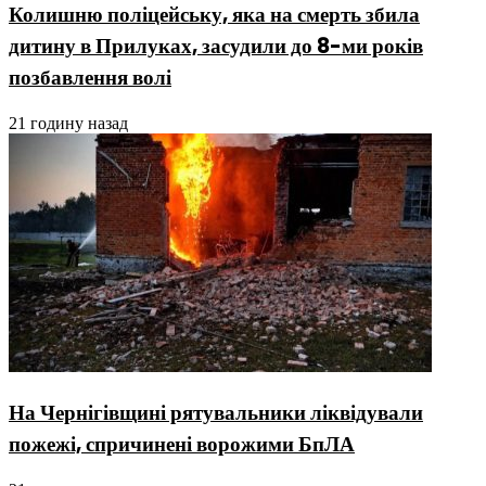
Колишню поліцейську, яка на смерть збила
дитину в Прилуках, засудили до 8-ми років
позбавлення волі
21 годину назад
На Чернігівщині рятувальники ліквідували
пожежі, спричинені ворожими БпЛА