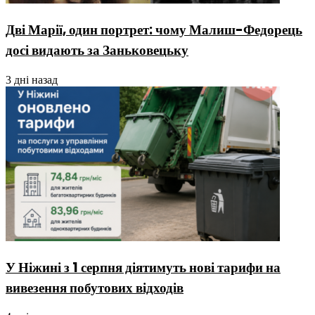
Дві Марії, один портрет: чому Малиш-Федорець
досі видають за Заньковецьку
3 дні назад
У Ніжині з 1 серпня діятимуть нові тарифи на
вивезення побутових відходів