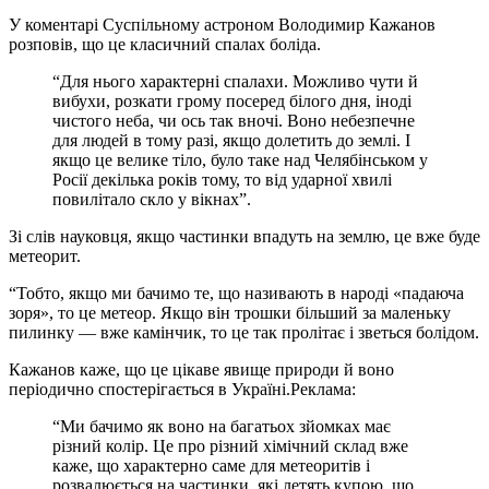
У коментарі Суспільному астроном Володимир Кажанов
розповів, що це класичний спалах боліда.
“Для нього характерні спалахи. Можливо чути й
вибухи, розкати грому посеред білого дня, іноді
чистого неба, чи ось так вночі. Воно небезпечне
для людей в тому разі, якщо долетить до землі. І
якщо це велике тіло, було таке над Челябінськом у
Росії декілька років тому, то від ударної хвилі
повилітало скло у вікнах”.
Зі слів науковця, якщо частинки впадуть на землю, це вже буде
метеорит.
“Тобто, якщо ми бачимо те, що називають в народі «падаюча
зоря», то це метеор. Якщо він трошки більший за маленьку
пилинку — вже камінчик, то це так пролітає і зветься болідом.
Кажанов каже, що це цікаве явище природи й воно
періодично спостерігається в Україні.
Реклама:
“Ми бачимо як воно на багатьох зйомках має
різний колір. Це про різний хімічний склад вже
каже, що характерно саме для метеоритів і
розвалюється на частинки, які летять купою, що