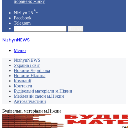
поранено жінку
℃
Nizhyn
25
Facebook
Telegram
Пошук
NizhynNEWS
Меню
NizhynNEWS
Україна і світ
Новини Чернігова
Новини Ніжина
Компанії
Контакти
Будівельні матеріали м.Ніжин
Меблевий салон м.Ніжин
Автозапчастини
Будівельні матеріали м.Ніжин