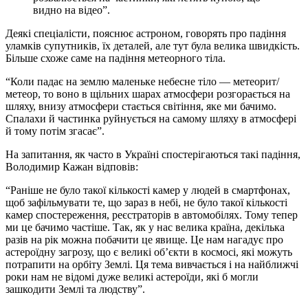
видно на відео”.
Деякі спеціалісти, пояснює астроном, говорять про падіння
уламків супутників, їх деталей, але тут була велика швидкість.
Більше схоже саме на падіння метеорного тіла.
“Коли падає на землю маленьке небесне тіло — метеорит/
метеор, то воно в щільних шарах атмосфери розгорається на
шляху, внизу атмосфери стається світіння, яке ми бачимо.
Спалахи й частинка руйнується на самому шляху в атмосфері
й тому потім згасає”.
На запитання, як часто в Україні спостерігаються такі падіння,
Володимир Кажан відповів:
“Раніше не було такої кількості камер у людей в смартфонах,
щоб зафільмувати те, що зараз в небі, не було такої кількості
камер спостереження, реєстраторів в автомобілях. Тому тепер
ми це бачимо частіше. Так, як у нас велика країна, декілька
разів на рік можна побачити це явище. Це нам нагадує про
астероїдну загрозу, що є великі об’єкти в космосі, які можуть
потрапити на орбіту Землі. Ця тема вивчається і на найближчі
роки нам не відомі дуже великі астероїди, які б могли
зашкодити Землі та людству”.