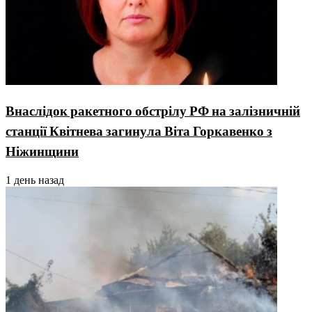
Внаслідок ракетного обстрілу РФ на залізничній
станції Квітнева загинула Віта Горкавенко з
Ніжинщини
1 день назад