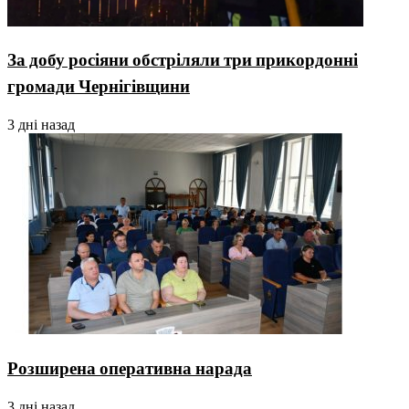
За добу росіяни обстріляли три прикордонні
громади Чернігівщини
3 дні назад
Розширена оперативна нарада
3 дні назад