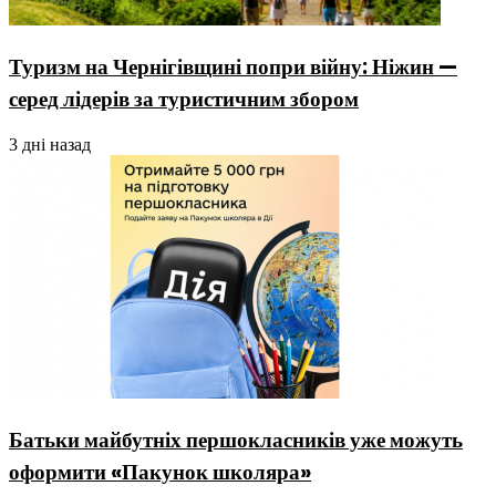
Туризм на Чернігівщині попри війну: Ніжин —
серед лідерів за туристичним збором
3 дні назад
Батьки майбутніх першокласників уже можуть
оформити «Пакунок школяра»