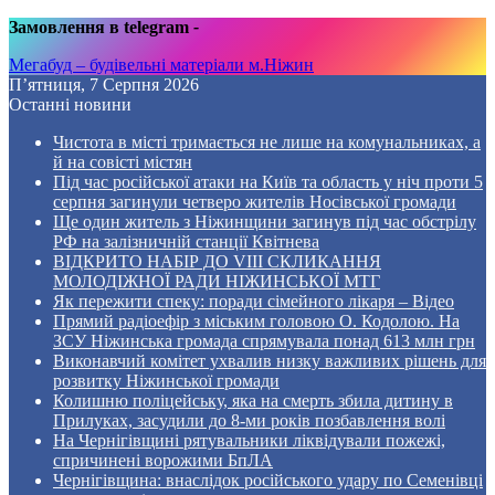
Замовлення в telegram
-
Мегабуд – будівельні матеріали м.Ніжин
П’ятниця, 7 Серпня 2026
Останні новини
Чистота в місті тримається не лише на комунальниках, а
й на совісті містян
Під час російської атаки на Київ та область у ніч проти 5
серпня загинули четверо жителів Носівської громади
Ще один житель з Ніжинщини загинув під час обстрілу
РФ на залізничній станції Квітнева
ВІДКРИТО НАБІР ДО VIII СКЛИКАННЯ
МОЛОДІЖНОЇ РАДИ НІЖИНСЬКОЇ МТГ
Як пережити спеку: поради сімейного лікаря – Відео
Прямий радіоефір з міським головою О. Кодолою. На
ЗСУ Ніжинська громада спрямувала понад 613 млн грн
Виконавчий комітет ухвалив низку важливих рішень для
розвитку Ніжинської громади
Колишню поліцейську, яка на смерть збила дитину в
Прилуках, засудили до 8-ми років позбавлення волі
На Чернігівщині рятувальники ліквідували пожежі,
спричинені ворожими БпЛА
Чернігівщина: внаслідок російського удару по Семенівці