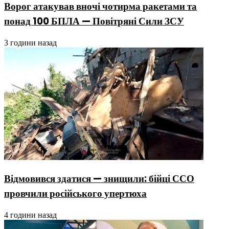
Ворог атакував вночі чотирма ракетами та
понад 100 БПЛА — Повітряні Сили ЗСУ
3 години назад
Відмовився здатися — знищили: бійці ССО
провчили російського упертюха
4 години назад