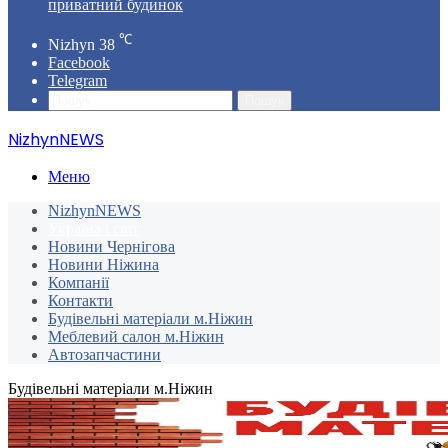
приватний будинок
℃
Nizhyn
38
Facebook
Telegram
Пошук
NizhynNEWS
Меню
NizhynNEWS
Україна і світ
Новини Чернігова
Новини Ніжина
Компанії
Контакти
Будівельні матеріали м.Ніжин
Меблевий салон м.Ніжин
Автозапчастини
Будівельні матеріали м.Ніжин