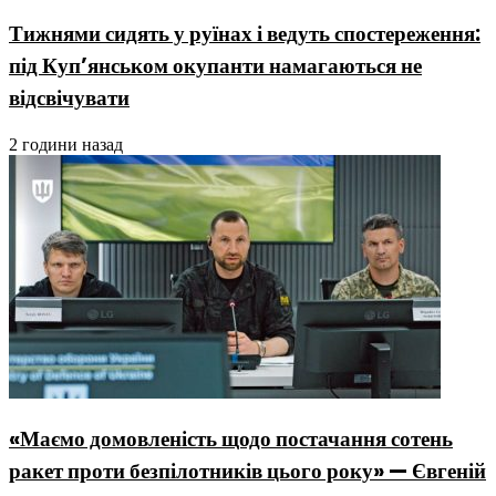
Тижнями сидять у руїнах і ведуть спостереження:
під Куп’янськом окупанти намагаються не
відсвічувати
2 години назад
«Маємо домовленість щодо постачання сотень
ракет проти безпілотників цього року» — Євгеній