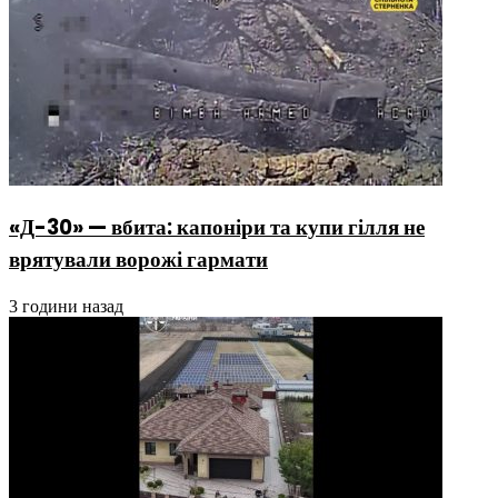
«Д-30» — вбита: капоніри та купи гілля не
врятували ворожі гармати
3 години назад