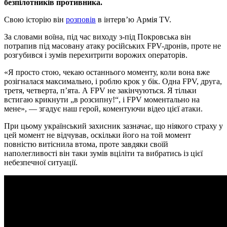
безпілотників противника.
Свою історію він
розповів
в інтерв’ю Армія TV.
За словами воїна, під час виходу з-під Покровська він
потрапив під масовану атаку російських FPV-дронів, проте не
розгубився і зумів перехитрити ворожих операторів.
«Я просто стою, чекаю останнього моменту, коли вона вже
розігналася максимально, і роблю крок у бік. Одна FPV, друга,
третя, четверта, п’ята. А FPV не закінчуються. Я тільки
встигаю крикнути „в розсипну!“, і FPV моментально на
мене», — згадує наш герой, коментуючи відео цієї атаки.
При цьому український захисник зазначає, що ніякого страху у
цей момент не відчував, оскільки його на той момент
повністю витіснила втома, проте завдяки своїй
наполегливості він таки зумів вціліти та вибратись із цієї
небезпечної ситуації.