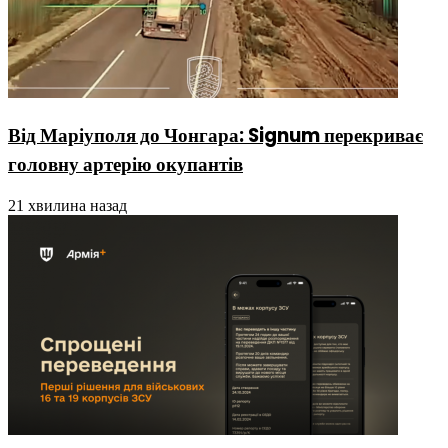
Від Маріуполя до Чонгара: Signum перекриває
головну артерію окупантів
21 хвилина назад