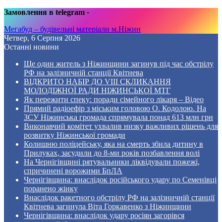
Замовлення в telegram
-
Мегабуд – будівельні матеріали м.Ніжин
Четвер, 6 Серпня 2026
Останні новини
Ще один житель з Ніжинщини загинув під час обстрілу
РФ на залізничній станції Квітнева
ВІДКРИТО НАБІР ДО VIII СКЛИКАННЯ
МОЛОДІЖНОЇ РАДИ НІЖИНСЬКОЇ МТГ
Як пережити спеку: поради сімейного лікаря – Відео
Прямий радіоефір з міським головою О. Кодолою. На
ЗСУ Ніжинська громада спрямувала понад 613 млн грн
Виконавчий комітет ухвалив низку важливих рішень для
розвитку Ніжинської громади
Колишню поліцейську, яка на смерть збила дитину в
Прилуках, засудили до 8-ми років позбавлення волі
На Чернігівщині рятувальники ліквідували пожежі,
спричинені ворожими БпЛА
Чернігівщина: внаслідок російського удару по Семенівці
поранено жінку
Внаслідок ракетного обстрілу РФ на залізничній станції
Квітнева загинула Віта Горкавенко з Ніжинщини
Чернігівщина: внаслідок удару росіян загорівся