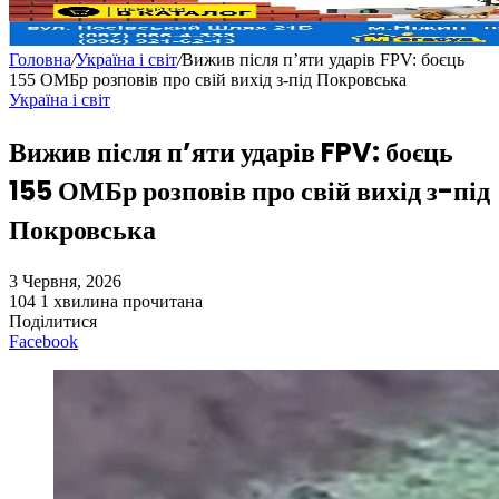
Головна
/
Україна і світ
/
Вижив після п’яти ударів FPV: боєць
155 ОМБр розповів про свій вихід з-під Покровська
Україна і світ
Вижив після п’яти ударів FPV: боєць
155 ОМБр розповів про свій вихід з-під
Покровська
3 Червня, 2026
104
1 хвилина прочитана
Поділитися
Facebook