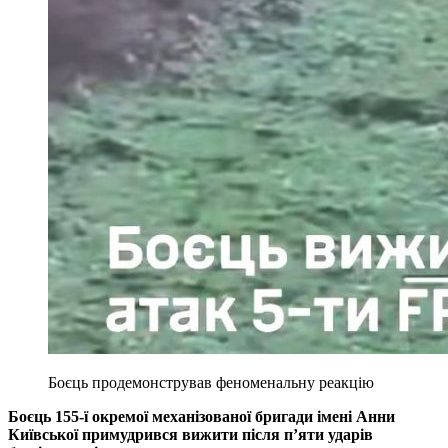
Боєць продемонстрував феноменальну реакцію
Боєць 155-ї окремої механізованої бригади імені Анни
Київської примудрився вижити після п’яти ударів