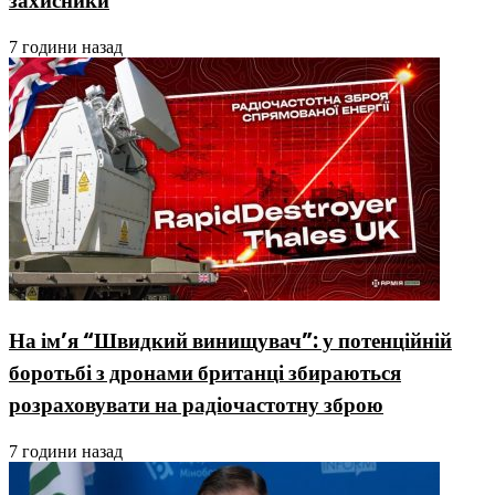
захисники
7 години назад
На ім’я “Швидкий винищувач”: у потенційній
боротьбі з дронами британці збираються
розраховувати на радіочастотну зброю
7 години назад