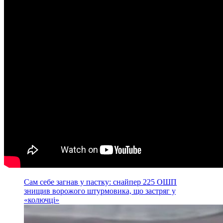
Сам себе загнав у пастку: снайпер 225 ОШП
знищив ворожого штурмовика, що застряг у
«колючці»