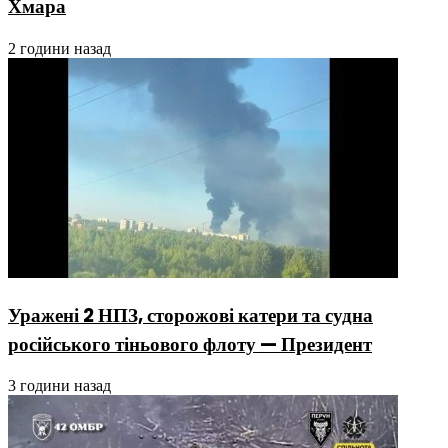
Хмара
2 години назад
Уражені 2 НПЗ, сторожові катери та судна
російського тіньового флоту — Президент
3 години назад