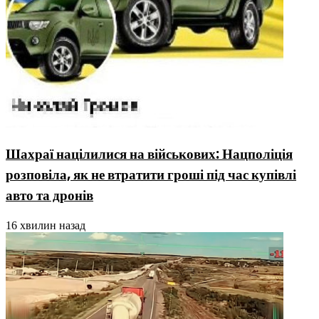
Шахраї націлилися на військових: Нацполіція
розповіла, як не втратити гроші під час купівлі
авто та дронів
16 хвилин назад