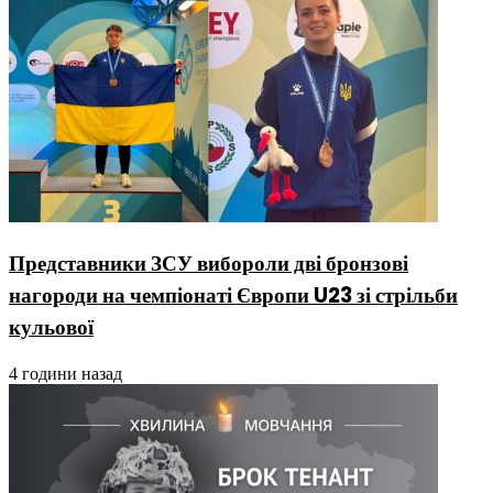
Представники ЗСУ вибороли дві бронзові
нагороди на чемпіонаті Європи U23 зі стрільби
кульової
4 години назад