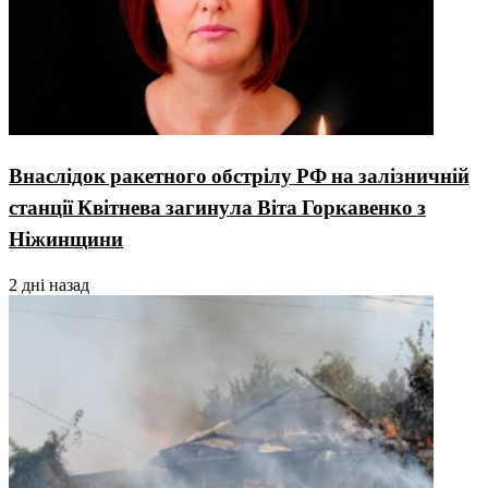
Внаслідок ракетного обстрілу РФ на залізничній
станції Квітнева загинула Віта Горкавенко з
Ніжинщини
2 дні назад