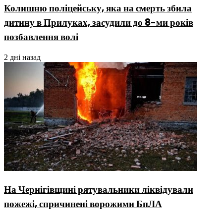
Колишню поліцейську, яка на смерть збила
дитину в Прилуках, засудили до 8-ми років
позбавлення волі
2 дні назад
На Чернігівщині рятувальники ліквідували
пожежі, спричинені ворожими БпЛА