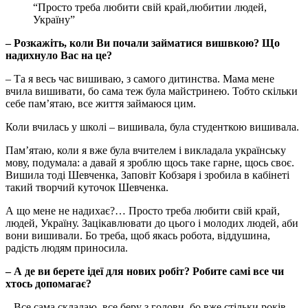
“Просто треба любити свій край,любитии людей,
Україну”
– Розкажіть, коли Ви почали займатися вишвкою? Що
надихнуло Вас на це?
– Та я весь час вишиваю, з самого дитинства. Мама мене
вчила вишивати, бо сама теж була майстринею. Тобто скільки
себе пам’ятаю, все життя займаюся цим.
Коли вчилась у школі – вишивала, була студенткою вишивала.
Пам’ятаю, коли я вже була вчителем і викладала українську
мову, подумала: а давай я зроблю щось таке гарне, щось своє.
Вишила тоді Шевченка, Заповіт Кобзаря і зробила в кабінеті
такий творчий куточок Шевченка.
А що мене не надихає?… Просто треба любити свій край,
людей, Україну. Зацікавлювати до цього і молодих людей, аби
вони вишивали. Бо треба, щоб якась робота, віддушина,
радість людям приносила.
– А де ви берете ідеї для нових робіт? Робите самі все чи
хтось допомагає?
– Все сама складаю, все беру з голови, бо вже стільки років