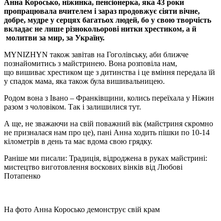
Анна Коросько, ніжинка, пенсіонерка, яка 43 роки
пропрацювала вчителем і зараз продовжує сіяти вічне,
добре, мудре у серцях багатьох людей, бо у свою творчість
вкладає не лише різнокольорові нитки хрестиком, а й
молитви за мир, за Україну.
MYNIZHYN також завітав на Гоголівську, аби ближче
познайомитись з майстринею. Вона розповіла нам,
що вишиває хрестиком ще з дитинства і це вміння передала їй
у спадок мама, яка також була вишивальницею.
Родом вона з Івано – Франківщини, колись переїхала у Ніжин
разом з чоловіком. Так і залишилися тут.
А ще, не зважаючи на свій поважний вік (майстриня скромно
не призналася нам про це), пані Анна ходить пішки по 10-14
кілометрів в день та має вдома свою грядку.
Раніше ми писали: Традиція, відроджена в руках майстрині:
мистецтво виготовлення воскових вінків від Любові
Потапенко
На фото Анна Коросько демонструє свій крам