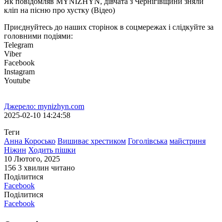
Як повідомляв MYNIZHYN, дівчата з Чернігівщини зняли
кліп на пісню про хустку (Відео)
Приєднуйтесь до наших сторінок в соцмережах і слідкуйте за
головними подіями:
Telegram
Viber
Facebook
Instagram
Youtube
Джерело: mynizhyn.com
2025-02-10 14:24:58
Теги
Анна Коросько
Вишиває хрестиком
Гоголівська
майстриня
Ніжин
Ходить пішки
10 Лютого, 2025
156
3 хвилин читано
Поділитися
Facebook
Поділитися
Facebook