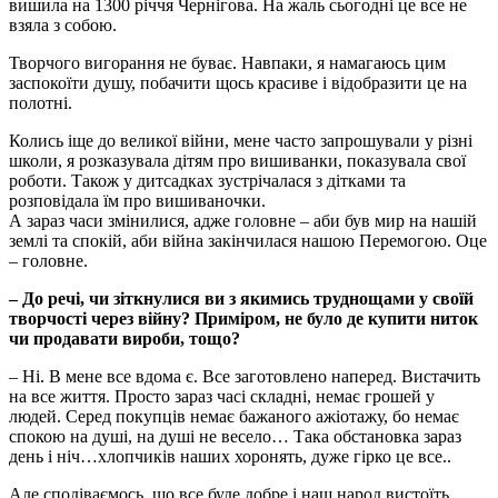
вишила на 1300 річчя Чернігова. На жаль сьогодні це все не
взяла з собою.
Творчого вигорання не буває. Навпаки, я намагаюсь цим
заспокоїти душу, побачити щось красиве і відобразити це на
полотні.
Колись іще до великої війни, мене часто запрошували у різні
школи, я розказувала дітям про вишиванки, показувала свої
роботи. Також у дитсадках зустрічалася з дітками та
розповідала їм про вишиваночки.
А зараз часи змінилися, адже головне – аби був мир на нашій
землі та спокій, аби війна закінчилася нашою Перемогою. Оце
– головне.
– До речі, чи зіткнулися ви з якимись труднощами у своїй
творчості через війну? Приміром, не було де купити ниток
чи продавати вироби, тощо?
– Ні. В мене все вдома є. Все заготовлено наперед. Вистачить
на все життя. Просто зараз часі складні, немає грошей у
людей. Серед покупців немає бажаного ажіотажу, бо немає
спокою на душі, на душі не весело… Така обстановка зараз
день і ніч…хлопчиків наших хоронять, дуже гірко це все..
Але сподіваємось, що все буде добре і наш народ вистоїть.