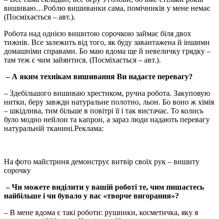
вишиваю…Роблю вишиванки сама, помічників у мене немає
(Посміхається – авт.).
Робота над однією вишитою сорочкою займає біля двох
тижнів. Все залежить від того, як буду завантажена й іншими
домашніми справами. Бо маю вдома ще й невеличку грядку –
там теж є чим зайянтися. (Посміхається – авт.).
– А яким технікам вишивання Ви надаєте перевагу?
– Здебільшого вишиваю хрестиком, ручна робота. Закуповую
нитки, беру завжди натуральне полотно, льон. Бо воно ж хімія
– шкідлива, тим більше в повітрі її і так вистачає. То колись
було модно нейлон та капрон, а зараз люди надають перевагу
натуральній тканині.
Реклама:
На фото майстриня демонструє витвір своїх рук – вишиту
сорочку
– Чи можете виділити у вашій роботі те, чим пишаєтесь
найбільше і чи бувало у вас «творче вигорання»?
– В мене вдома є такі роботи: рушники, косметичка, яку я