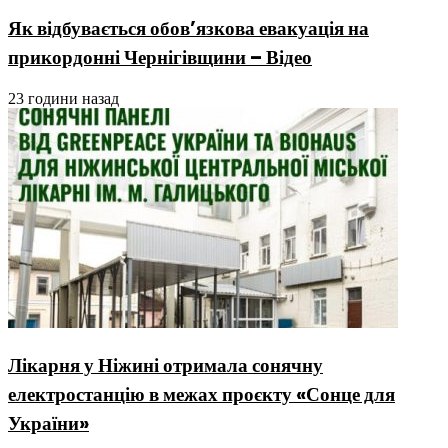
Як відбувається обов’язкова евакуація на
прикордонні Чернігівщини – Відео
23 години назад
Лікарня у Ніжині отримала сонячну
електростанцію в межах проєкту «Сонце для
України»