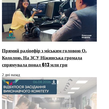
Прямий радіоефір з міським головою О.
Кодолою. На ЗСУ Ніжинська громада
спрямувала понад 613 млн грн
2 дні назад