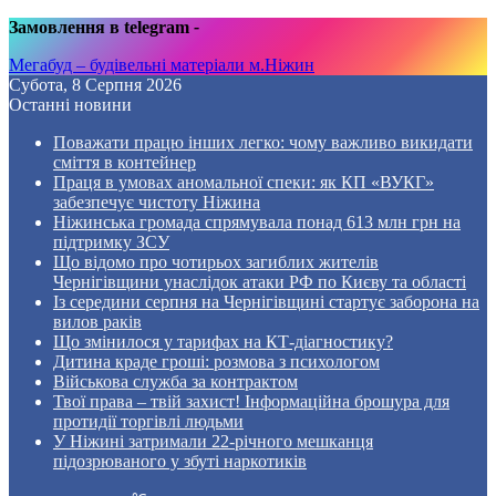
Замовлення в telegram
-
Мегабуд – будівельні матеріали м.Ніжин
Субота, 8 Серпня 2026
Останні новини
Поважати працю інших легко: чому важливо викидати
сміття в контейнер
Праця в умовах аномальної спеки: як КП «ВУКГ»
забезпечує чистоту Ніжина
Ніжинська громада спрямувала понад 613 млн грн на
підтримку ЗСУ
Що відомо про чотирьох загиблих жителів
Чернігівщини унаслідок атаки РФ по Києву та області
Із середини серпня на Чернігівщині стартує заборона на
вилов раків
Що змінилося у тарифах на КТ-діагностику?
Дитина краде гроші: розмова з психологом
Військова служба за контрактом
Твої права – твій захист! Інформаційна брошура для
протидії торгівлі людьми
У Ніжині затримали 22-річного мешканця
підозрюваного у збуті наркотиків