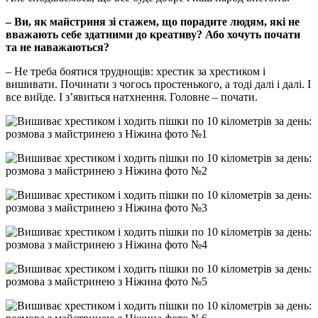
– Ви, як майстриня зі стажем, що порадите людям, які не
вважають себе здатними до креативу? Або хочуть почати
та не наважаються?
– Не треба боятися труднощів: хрестик за хрестиком і
вишивати. Починати з чогось простенького, а тоді далі і далі. І
все вийде. І з’явиться натхнення. Головне – почати.