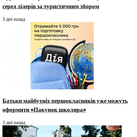
серед лідерів за туристичним збором
3 дні назад
Батьки майбутніх першокласників уже можуть
оформити «Пакунок школяра»
3 дні назад