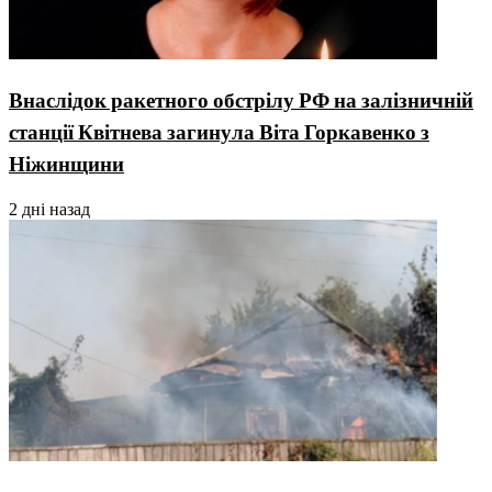
Внаслідок ракетного обстрілу РФ на залізничній
станції Квітнева загинула Віта Горкавенко з
Ніжинщини
2 дні назад