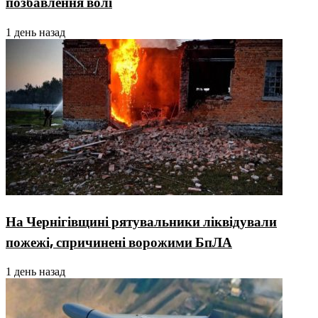
позбавлення волі
1 день назад
На Чернігівщині рятувальники ліквідували
пожежі, спричинені ворожими БпЛА
1 день назад