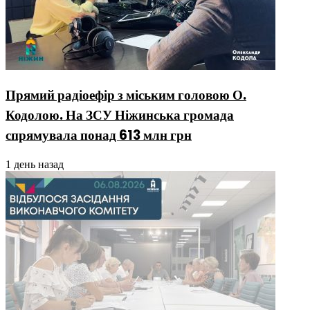
Прямий радіоефір з міським головою О.
Кодолою. На ЗСУ Ніжинська громада
спрямувала понад 613 млн грн
1 день назад