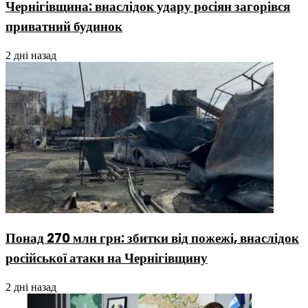
Чернігівщина: внаслідок удару росіян загорівся
приватний будинок
2 дні назад
Понад 270 млн грн: збитки від пожежі, внаслідок
російської атаки на Чернігівщину
2 дні назад