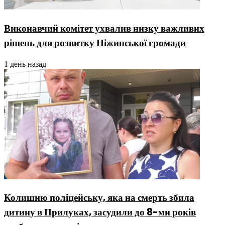
Виконавчий комітет ухвалив низку важливих
рішень для розвитку Ніжинської громади
1 день назад
Колишню поліцейську, яка на смерть збила
дитину в Прилуках, засудили до 8-ми років