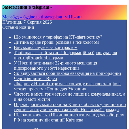
Замовлення в telegram
-
Мегабуд – будівельні матеріали м.Ніжин
П’ятниця, 7 Серпня 2026
Останні новини
Що змінилося у тарифах на КТ-діагностику?
Дитина краде гроші: розмова з психологом
Військова служба за контрактом
Твої права – твій захист! Інформаційна брошура для
протидії торгівлі людьми
У Ніжині затримали 22-річного мешканця
підозрюваного у збуті наркотиків
Як відбувається обов’язкова евакуація на прикордонні
Чернігівщини – Відео
Лікарня у Ніжині отримала сонячну електростанцію в
межах проєкту «Сонце для України»
Чистота в місті тримається не лише на комунальниках, а
й на совісті містян
Під час російської атаки на Київ та область у ніч проти 5
серпня загинули четверо жителів Носівської громади
Ще один житель з Ніжинщини загинув під час обстрілу
РФ на залізничній станції Квітнева