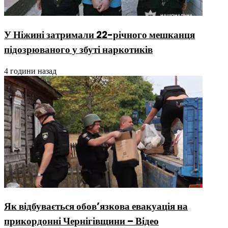
У Ніжині затримали 22-річного мешканця
підозрюваного у збуті наркотиків
4 години назад
Як відбувається обов’язкова евакуація на
прикордонні Чернігівщини – Відео