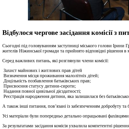
Відбулося чергове засідання комісії з пи
Сьогодні під головуванням заступниці міського голови Ірини Гро
жителів Ніжинської громади та прийнято відповідні рішення в 
Серед важливих питань, які розглянули члени комісії:
Захист майнових і житлових прав дітей
Визначення місця проживання малолітніх дітей;
Доцільність позбавлення батьківських прав;
Присвоєння статусу дитини-сироти;
Надання повної цивільної дієздатності;
Реєстрація народження дитини, яка залишилася без батьківсько
А також інші питання, пов’язані із забезпеченням добробуту та 
Усі матеріали були попередньо детально опрацьовані фахівцями 
За результатами засідання комісія ухвалила компетентні рішенн