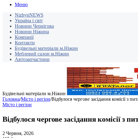
Меню
NizhynNEWS
Україна і світ
Новини Чернігова
Новини Ніжина
Компанії
Контакти
Будівельні матеріали м.Ніжин
Меблевий салон м.Ніжин
Автозапчастини
Будівельні матеріали м.Ніжин
Головна
/
Місто і регіон
/
Відбулося чергове засідання комісії з пи
Місто і регіон
Відбулося чергове засідання комісії з пи
2 Червня, 2026