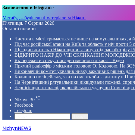
Замовлення в telegram
-
Мегабуд – будівельні матеріали м.Ніжин
П’ятниця, 7 Серпня 2026
Останні новини
Чистота в місті тримається не лише на комунальниках, а й 
Під час російської атаки на Київ та область у ніч проти 
Ще один житель з Ніжинщини загинув під час обстрілу РФ
ВІДКРИТО НАБІР ДО VIII СКЛИКАННЯ МОЛОДІЖНО
Як пережити спеку: поради сімейного лікаря – Відео
Прямий радіоефір з міським головою О. Кодолою. На ЗСУ
Виконавчий комітет ухвалив низку важливих рішень для 
Колишню поліцейську, яка на смерть збила дитину в Прил
На Чернігівщині рятувальники ліквідували пожежі, спр
Чернігівщина: внаслідок російського удару по Семенівці
℃
Nizhyn
30
Facebook
Telegram
Пошук
NizhynNEWS