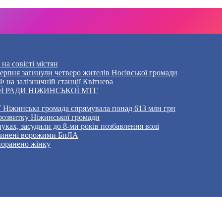
на совісті містян
5 серпня загинули четверо жителів Носівської громади
 на залізничній станції Квітнева
Ї РАДИ НІЖИНСЬКОЇ МТГ
 Ніжинська громада спрямувала понад 613 млн грн
розвитку Ніжинської громади
уках, засудили до 8-ми років позбавлення волі
ичинені ворожими БпЛА
 поранено жінку