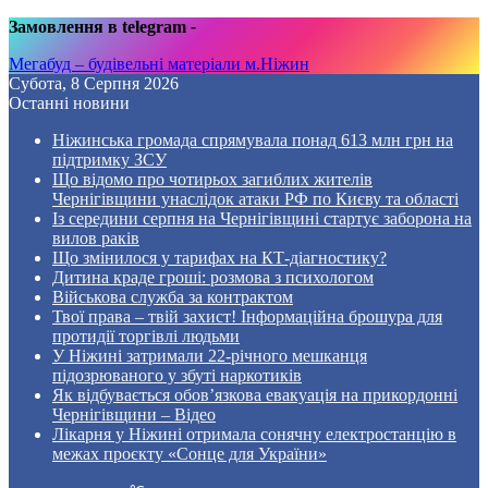
Замовлення в telegram
-
Мегабуд – будівельні матеріали м.Ніжин
Субота, 8 Серпня 2026
Останні новини
Ніжинська громада спрямувала понад 613 млн грн на
підтримку ЗСУ
Що відомо про чотирьох загиблих жителів
Чернігівщини унаслідок атаки РФ по Києву та області
Із середини серпня на Чернігівщині стартує заборона на
вилов раків
Що змінилося у тарифах на КТ-діагностику?
Дитина краде гроші: розмова з психологом
Військова служба за контрактом
Твої права – твій захист! Інформаційна брошура для
протидії торгівлі людьми
У Ніжині затримали 22-річного мешканця
підозрюваного у збуті наркотиків
Як відбувається обов’язкова евакуація на прикордонні
Чернігівщини – Відео
Лікарня у Ніжині отримала сонячну електростанцію в
межах проєкту «Сонце для України»