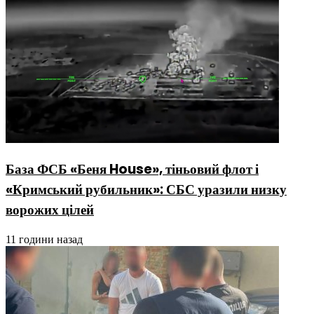
База ФСБ «Беня House», тіньовий флот і
«Кримський рубильник»: СБС уразили низку
ворожих цілей
11 години назад