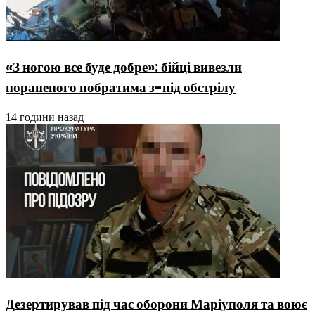
«З ногою все буде добре»: бійці вивезли
пораненого побратима з-під обстрілу
14 години назад
Дезертирував під час оборони Маріуполя та воює