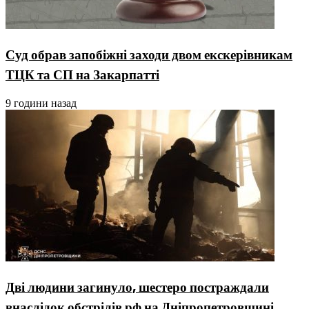
Суд обрав запобіжні заходи двом екскерівникам
ТЦК та СП на Закарпатті
9 години назад
Дві людини загинуло, шестеро постраждали
внаслідок обстрілів рф на Дніпропетровщині