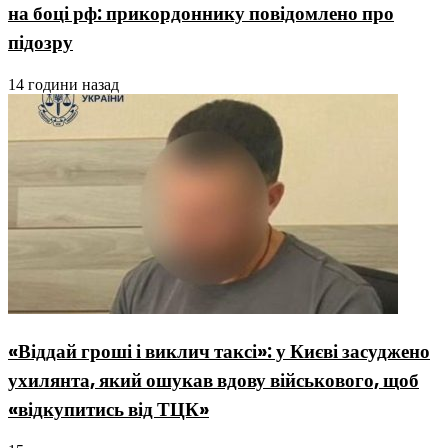
на боці рф: прикордоннику повідомлено про
підозру
14 години назад
«Віддай гроші і виклич таксі»: у Києві засуджено
ухилянта, який ошукав вдову військового, щоб
«відкупитись від ТЦК»