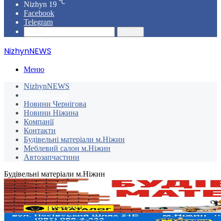
℃
Nizhyn
19
Facebook
Telegram
Пошук
NizhynNEWS
Меню
NizhynNEWS
Україна і світ
Новини Чернігова
Новини Ніжина
Компанії
Контакти
Будівельні матеріали м.Ніжин
Меблевий салон м.Ніжин
Автозапчастини
Будівельні матеріали м.Ніжин