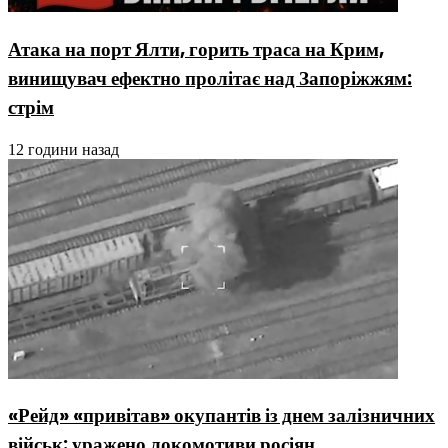
Атака на порт Ялти, горить траса на Крим,
винищувач ефектно пролітає над Запоріжжям:
стрім
12 години назад
«Рейд» «привітав» окупантів із днем залізничних
військ: уражено локомотиви росіян