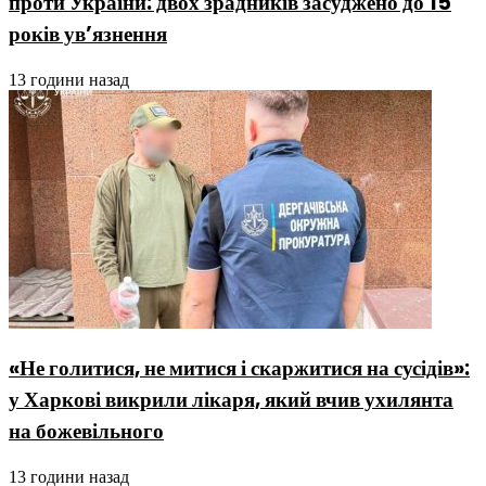
проти України: двох зрадників засуджено до 15
років ув’язнення
13 години назад
«Не голитися, не митися і скаржитися на сусідів»:
у Харкові викрили лікаря, який вчив ухилянта
на божевільного
13 години назад