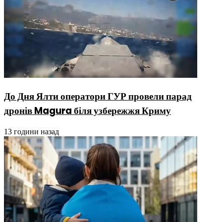
До Дня Ялти оператори ГУР провели парад
дронів Magura біля узбережжя Криму
13 години назад