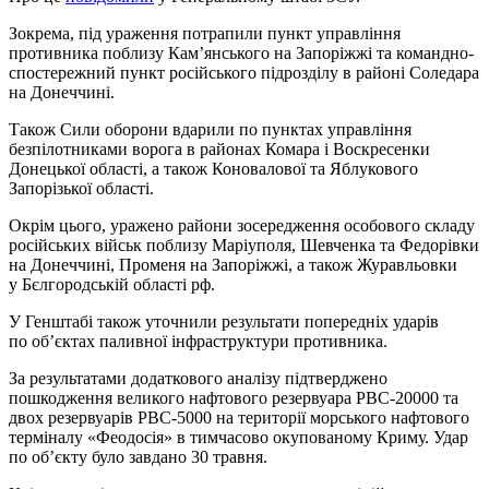
Зокрема, під ураження потрапили пункт управління
противника поблизу Кам’янського на Запоріжжі та командно-
спостережний пункт російського підрозділу в районі Соледара
на Донеччині.
Також Сили оборони вдарили по пунктах управління
безпілотниками ворога в районах Комара і Воскресенки
Донецької області, а також Коновалової та Яблукового
Запорізької області.
Окрім цього, уражено райони зосередження особового складу
російських військ поблизу Маріуполя, Шевченка та Федорівки
на Донеччині, Променя на Запоріжжі, а також Журавльовки
у Бєлгородській області рф.
У Генштабі також уточнили результати попередніх ударів
по об’єктах паливної інфраструктури противника.
За результатами додаткового аналізу підтверджено
пошкодження великого нафтового резервуара РВС-20000 та
двох резервуарів РВС-5000 на території морського нафтового
терміналу «Феодосія» в тимчасово окупованому Криму. Удар
по об’єкту було завдано 30 травня.