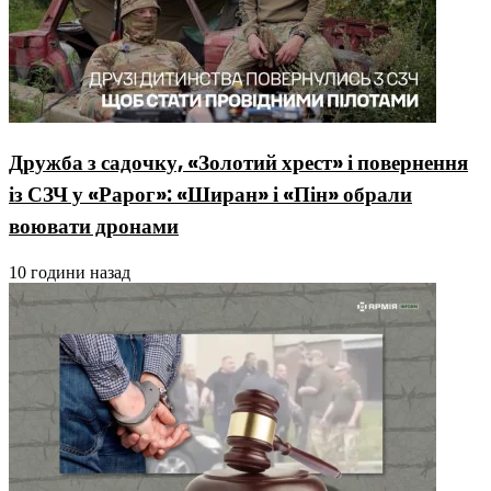
Дружба з садочку, «Золотий хрест» і повернення
із СЗЧ у «Рарог»: «Ширан» і «Пін» обрали
воювати дронами
10 години назад