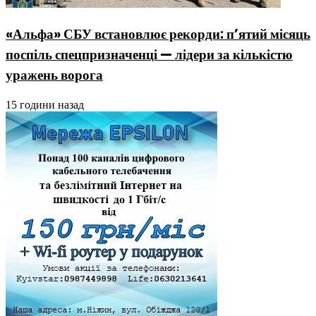
«Альфа» СБУ встановлює рекорди: п’ятий місяць
поспіль спецпризначенці — лідери за кількістю
уражень ворога
15 години назад